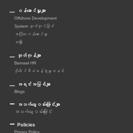
ဝန်ဆောင်မှူများ
Offshore Development
System ထုတ်လုပ်ခြင်း
အကြံပေးဝန်ဆောင်မှု‌
အခြား
ထုတ်ကုန်များ
Bamawl HR
ဂိုဒေါင်စီမံခန့်ခွဲမှုစနစ်
အရင်းအမြစ်များ
Blogs
အသက်မွေးဝမ်းကြောင်းများ
အသက်မွေးဝမ်းကြောင်း
Policies
Privary Policy