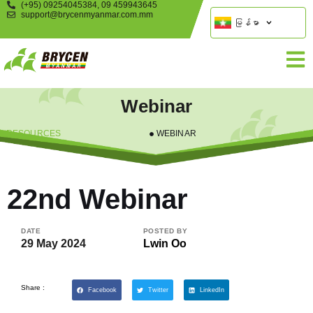
(+95) 09254045384, 09 459943645
support@brycenmyanmar.com.mm
မြန်မာ
Webinar
RESOURCES
WEBINAR
22nd Webinar
DATE
POSTED BY
29 May 2024
Lwin Oo
Share :
Facebook
Twitter
LinkedIn