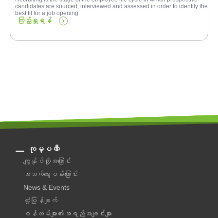
candidates are sourced, interviewed and assessed in order to identify the
best fit for a job opening.
ကြည့်ရှုရန်
ကုမ္ပဏီ
ကျွန်ုပ်တို့အကြောင်း
အသက်မွေးဝမ်းကြောင်း
News & Events
တုံ့ပြန်ချက်
ဝန်ထမ်းများ၏အရည်အချင်းများ