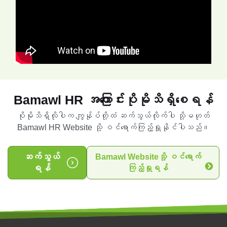
Bamawl HR အကြောင်းပိုမိုသိရှိစေရန်
ပိုမိုသိရှိလိုပါက ကျွန်ုပ်တို့ထံ ဆက်သွယ်လိုက်ပါ သို့မဟုတ်
Bamawl HR Website သို့ ဝင်ရောက်ကြည့်ရှုနိုင်ပါသည်။
ဆက်သွယ်
Bamawl Websiteသို့ ဝင်ရောက်
ရန်
ကြည့်ရှုရန်