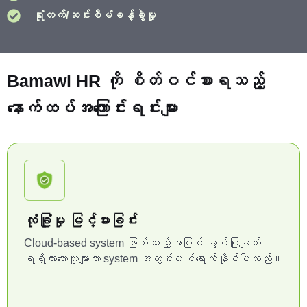
ရုံးတက်/ဆင်းစီမံခန့်ခွဲမှု
Bamawl HR ကို စိတ်ဝင်စားရသည့်
နောက်ထပ်အကြောင်းရင်းများ
လုံခြုံမှု မြင့်မားခြင်း
Cloud-based system ဖြစ်သည့်အပြင် ခွင့်ပြုချက်
ရရှိထားသောသူများသာ system အတွင်း၀င်ရောက်နိုင်ပါသည်။