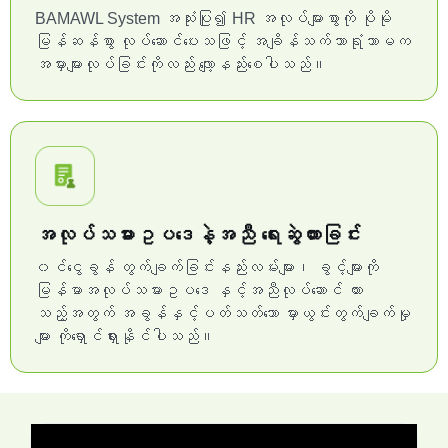
BAMAWL System အသုံးပြု၍ HR အလုပ်များစွာကို ပိုမို
မြန်ဆန်စွာ လုပ်ဆောင်ပေးသဖြင့် အချိန်သက်သာရုံသာမက
အမှားများလုပ်ခြင်းကိုလည်း လျော့နည်းစေပါသည်။
အလုပ်သမားဥပဒေနဲ့အညီ ရေးဆွဲထားခြင်း
၀င်ငွေခွန် တွက်ချက်ခြင်းနည်းလမ်းများ၊ ခွင့်များကို
မြန်မာအလုပ်သမားဥပဒေ နှင့်အညီလုပ်ဆောင် ထား
သည့်အတွက် အခွန်နှင့်ပတ်သတ်သော မှားယွင်းတွက်ချက်မှု
များ ကိုရှောင်ရှားနိုင်ပါသည်။