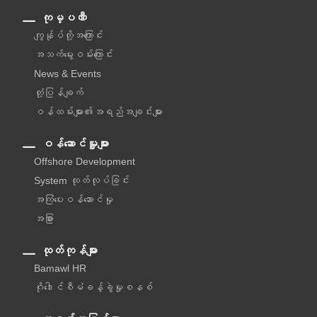
ကုမ္ပဏီ
ကျွန်ုပ်တို့အကြောင်း
အသက်မွေးဝမ်းကြောင်း
News & Events
တုံ့ပြန်ချက်
ဝန်ထမ်းများ၏အရည်အချင်းများ
ဝန်ဆောင်မှူများ
Offshore Development
System ထုတ်လုပ်ခြင်း
အကြံပေးဝန်ဆောင်မှု‌
အခြား
ထုတ်ကုန်များ
Bamawl HR
ဂိုဒေါင်စီမံခန့်ခွဲမှုစနစ်