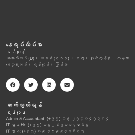
နေရပ်လိပ်စာ
ရန်ကုန်
အဆောက်အဦ (D)၊ အခန်း (၄၁၃) ၊ ၄လွှာ၊ ပုလဲကွန်ဒို၊ ကမ္ဘာ
အေးဘုရားလမ်း၊ ရန်ကုန်၊ မြန်မာ
ဆက်သွယ်ရန်
ရန်ကုန်
Admin & Accountant: (+၉၅) ၀၉ ၂၅၄၀၄၅၃၈၄
IT ဌာန Hr: (+၉၅) ၀၉၂၆၉၀၁၇၈၆၉
IT ဌာန: (+၉၅) ၀၉ ၄၅၉၉၄၃၆၄၅