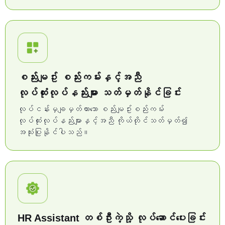
စည်းမျဥ်း စည်းကမ်းနှင့်အညီ
လုပ်ထုံးလုပ်နည်းများ သတ်မှတ်နိုင်ခြင်း
လုပ်ငန်းမှချမှတ်ထားသော စည်းမျဥ်းစည်းကမ်း
လုပ်ထုံးလုပ်နည်းများနှင့်အညီ ကိုယ်တိုင်သတ်မှတ်၍
အသုံးပြုနိုင်ပါသည်။
HR Assistant တစ်ဦးကဲ့သို့ လုပ်ဆောင်ပေးခြင်း