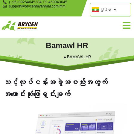
(+95) 09254045384, 09 459943645
support@brycenmyanmar.com.mm
မြန်မာ
Bamawl HR
ထုတ်ကုန်များ
BAMAWL HR
သင့်လုပ်ငန်းအဖွဲ့အစည်းအတွက်
အကောင်းဆုံးဖြေရှင်းချက်