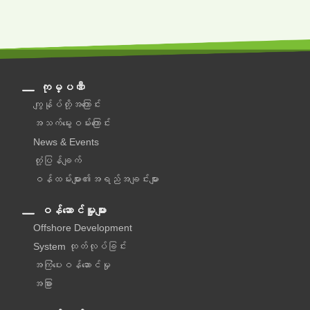
ကုမ္ပဏီ
ကျွန်ုပ်တို့အကြောင်း
အသက်မွေးဝမ်းကြောင်း
News & Events
တုံ့ပြန်ချက်
ဝန်ထမ်းများ၏အရည်အချင်းများ
ဝန်ဆောင်မှူများ
Offshore Development
System ထုတ်လုပ်ခြင်း
အကြံပေးဝန်ဆောင်မှု‌
အခြား