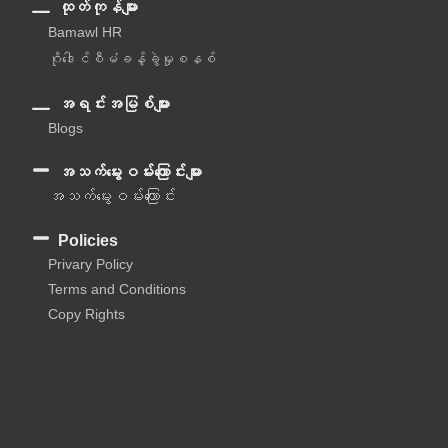
ထုတ်ကုန်များ
Bamawl HR
ဂိုဒေါင်စီမံခန့်ခွဲမှုစနစ်
အရင်းအမြစ်များ
Blogs
အသက်မွေးဝမ်းကြောင်းများ
အသက်မွေးဝမ်းကြောင်း
Policies
Privary Policy
Terms and Conditions
Copy Rights