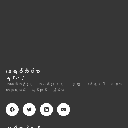
နေရပ်လိပ်စာ
ရန်ကုန်
အဆောက်အဦ (D)၊ အခန်း (၄၁၃) ၊ ၄လွှာ၊ ပုလဲကွန်ဒို၊ ကမ္ဘာ
အေးဘုရားလမ်း၊ ရန်ကုန်၊ မြန်မာ