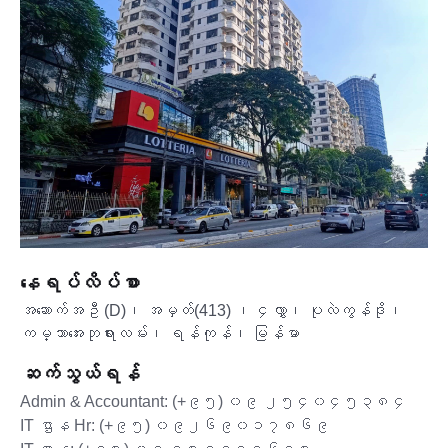
နေရပ်လိပ်စာ
အဆောက်အဦ (D)၊ အမှတ်(413) ၊ ၄လွှာ၊ ပုလဲကွန်ဒို၊
ကမ္ဘာအေးဘုရားလမ်း၊ ရန်ကုန်၊ မြန်မာ
ဆက်သွယ်ရန်
Admin & Accountant: (+၉၅) ၀၉ ၂၅၄၀၄၅၃၈၄
IT ဌာန Hr: (+၉၅) ၀၉၂၆၉၀၁၇၈၆၉