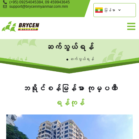
(+95) 09254045384, 09 459943645
support@brycenmyanmar.com.mm
မြန်မာ
ဆက်သွယ်ရန်
ဆက်သွယ်ရန်
ဆက်သွယ်ရန်
ဘရိုင်စန်မြန်မာ ကုမ္ပဏီ
ရန်ကုန်