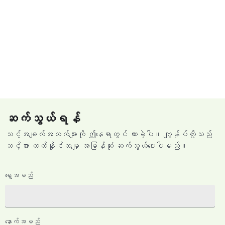
ဆက်သွယ်ရန်
သင့်အချက်အလက်များကို ဤနေရာတွင် ထားခဲ့ပါ။ ကျွန်ုပ်တို့သည်
သင့်အား တတ်နိုင်သမျှ အမြန်ဆုံး ဆက်သွယ်ပေးပါမည်။
‌ရှေ့အမည်
နောက်အမည်