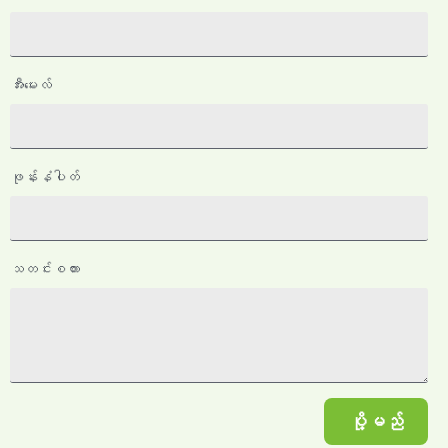
အီးမေးလ်
ဖုန်းနံပါတ်
သတင်းစကား
ပို့မည်