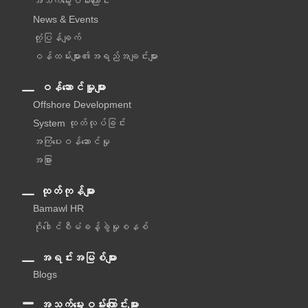
အသက်မွေးဝမ်းကြောင်း
News & Events
တုံ့ပြန်ချက်
ဝန်ထမ်းများ၏အရည်အချင်းများ
ဝန်ဆောင်မှူများ
Offshore Development
System ထုတ်လုပ်ခြင်း
အကြံပေးဝန်ဆောင်မှု‌
အခြား
ထုတ်ကုန်များ
Bamawl HR
ဂိုဒေါင်စီမံခန့်ခွဲမှုစနစ်
အရင်းအမြစ်များ
Blogs
အသက်မွေးဝမ်းကြောင်းများ