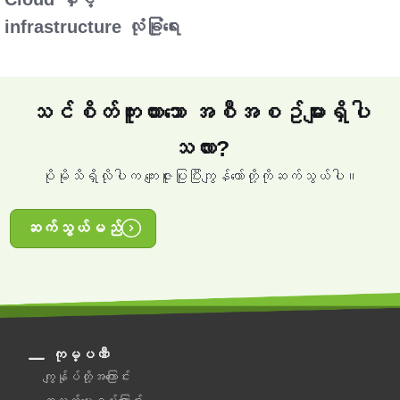
infrastructure လုံခြုံရေး
သင်စိတ်ကူးထားသော အစီအစဥ်များရှိပါ
သလား?
ပိုမိုသိရှိလိုပါက ကျေးဇူးပြုပြီးကျွန်တော်တို့ကိုဆက်သွယ်ပါ။
ဆက်သွယ်မည်
ကုမ္ပဏီ
ကျွန်ုပ်တို့အကြောင်း