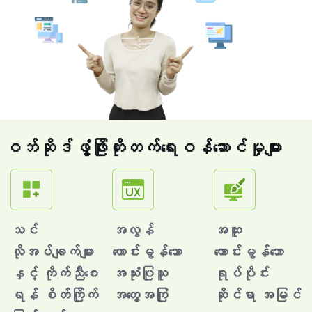
ဝဘ်ဆိုဒ်ဖွံ့ဖြိုးတိုးတက်ရေးဝန်ဆောင်မှုများ
သင်
အလွန်
အထူး
လိုအပ်ချက်များ
ကောင်းမွန်သော
ကောင်းမွန်သော
နှင့် ကိုက်ညီစေ
အသုံးပြုသူ
ရုပ်ပိုင်း
ရန် စိတ်ကြိုက်
အတွေ့အကြုံ
ဆိုင်ရာ အမြင်