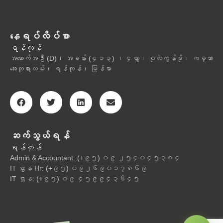
နေရပ်လိပ်စာ
ရန်ကုန်
အဆောက်အဦ (D)၊ အခန်း (၄၁၃) ၊ ၄လွှာ၊ ပုလဲကွန်ဒို၊ ကမ္ဘာ
အေးဘုရားလမ်း၊ ရန်ကုန်၊ မြန်မာ
ဆက်သွယ်ရန်
ရန်ကုန်
Admin & Accountant: (+၉၅) ၀၉ ၂၅၄၀၄၅၃၈၄
IT ဌာန Hr: (+၉၅) ၀၉၂၆၉၀၁၇၈၆၉
IT ဌာန: (+၉၅) ၀၉ ၄၅၉၉၄၃၆၄၅