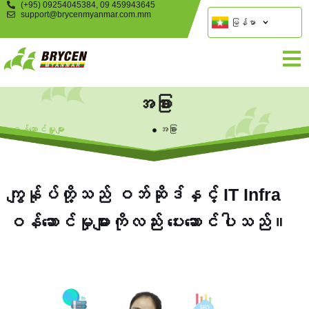
(+95) 09254045384, 09 459943645
support@brycenmyanmar.com.mm
မြန်မာ
အခြား
ဝန်ဆောင်မှူများ
အခြား
ကျွန်ုပ်တို့သည် ဝဘ်ဆိုဒ်နှင့် IT Infra
ဝန်ဆောင်မှုများကိုလည်း ပေးဆောင်ပါသည်။