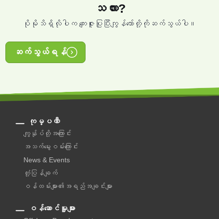
သလား?
ပိုမိုသိရှိလိုပါက ကျေးဇူးပြုပြီးကျွန်တော်တို့ကိုဆက်သွယ်ပါ။
ဆက်သွယ်ရန်
ကုမ္ပဏီ
ကျွန်ုပ်တို့အကြောင်း
အသက်မွေးဝမ်းကြောင်း
News & Events
တုံ့ပြန်ချက်
ဝန်ထမ်းများ၏အရည်အချင်းများ
ဝန်ဆောင်မှူများ