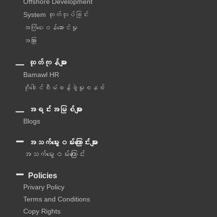
Offshore Development
System ထုတ်လုပ်ခြင်း
အကြံပေးဝန်ဆောင်မှု‌
အခြား
ထုတ်ကုန်များ
Bamawl HR
ဂိုဒေါင်စီမံခန့်ခွဲမှုစနစ်
အရင်းအမြစ်များ
Blogs
အသက်မွေးဝမ်းကြောင်းများ
အသက်မွေးဝမ်းကြောင်း
Policies
Privary Policy
Terms and Conditions
Copy Rights