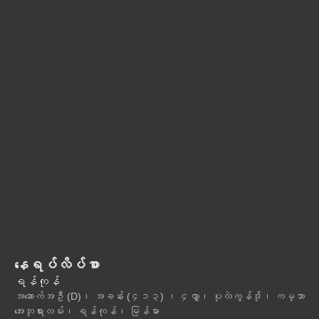
နေရပ်လိပ်စာ
ရန်ကုန်
အဆောက်အဦ (D)၊ အခန်း (၄၁၃) ၊ ၄လွှာ၊ ပုလဲကွန်ဒို၊ ကမ္ဘာ
အေးဘုရားလမ်း၊ ရန်ကုန်၊ မြန်မာ