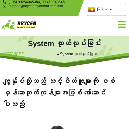
(+95) 09254045384, 09 459943645
support@brycenmyanmar.com.mm
မြန်မာ
System ထုတ်လုပ်ခြင်း
SERVICES
System ထုတ်လုပ်ခြင်း
ကျွန်ုပ်တို့သည် သင့်စိတ်ကူးများကို စစ်
မှန်သောထုတ်ကုန်များအဖြစ် ဖော်ဆောင်
ပါသည်