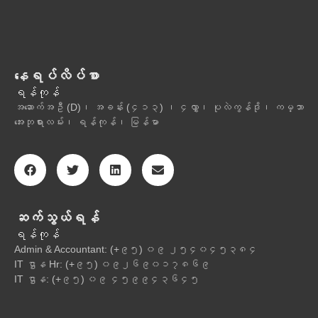
နေရပ်လိပ်စာ
ရန်ကုန်
အဆောက်အဦ (D)၊ အခန်း (၄၁၃) ၊ ၄လွှာ၊ ပုလဲကွန်ဒို၊ ကမ္ဘာ
အေးဘုရားလမ်း၊ ရန်ကုန်၊ မြန်မာ
ဆက်သွယ်ရန်
ရန်ကုန်
Admin & Accountant: (+၉၅) ၀၉ ၂၅၄၀၄၅၃၈၄
IT ဌာန Hr: (+၉၅) ၀၉၂၆၉၀၁၇၈၆၉
IT ဌာန: (+၉၅) ၀၉ ၄၅၉၉၄၃၆၄၅