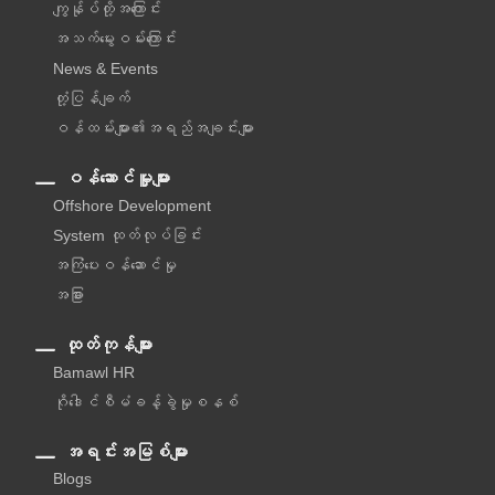
ကျွန်ုပ်တို့အကြောင်း
အသက်မွေးဝမ်းကြောင်း
News & Events
တုံ့ပြန်ချက်
ဝန်ထမ်းများ၏အရည်အချင်းများ
ဝန်ဆောင်မှူများ
Offshore Development
System ထုတ်လုပ်ခြင်း
အကြံပေးဝန်ဆောင်မှု‌
အခြား
ထုတ်ကုန်များ
Bamawl HR
ဂိုဒေါင်စီမံခန့်ခွဲမှုစနစ်
အရင်းအမြစ်များ
Blogs