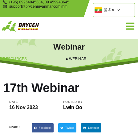
(+95) 09254045384, 09 459943645
support@brycenmyanmar.com.mm
မြန်မာ
Webinar
RESOURCES
WEBINAR
17th Webinar
DATE
POSTED BY
16 Nov 2023
Lwin Oo
Share :
Facebook
Twitter
LinkedIn