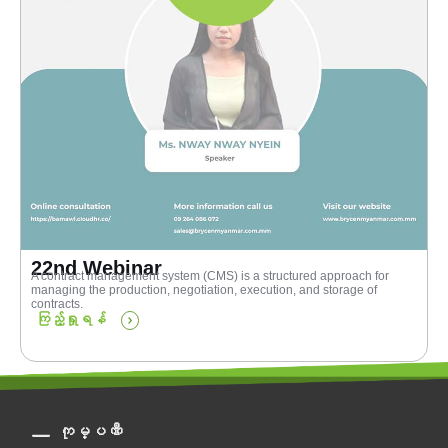
22nd Webinar
A contract management system (CMS) is a structured approach for
managing the production, negotiation, execution, and storage of
contracts.
ကြည့်ရှုရန်
ကုမ္ပဏီ