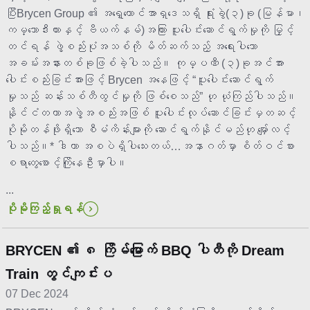
ပြီးBrycen Group ၏ အရှေ့တောင်အာရှဒေသရှိ ရုံးခွဲ(၃)ခု (မြန်မာ၊
ကမ္ဘောဒီးယားနှင့် ဗီယက်နမ်)အကြား ပူးပေါင်းဆောင်ရွက်မှုကို မြှင့်
တင်ရန် ဖွဲ့စည်းပုံအသစ်ကို မိတ်ဆက်သည့် အရေးပါသော
အခမ်းအနားတစ်ခုဖြစ်ခဲ့ပါသည်။ ကုမ္ပဏီ (၃)ခုအင်အား
ပေါင်းစည်းခြင်းအားဖြင့် Brycen အနေဖြင့် “ပူးပေါင်းဆောင်ရွက်
မှုသည် ဆန်းသစ်တီထွင်မှုကို ဖြစ်စေသည်” ဟု ယုံကြည်ပါသည်။
နိုင်ငံတကာအဖွဲ့အစည်းအဖြစ် ပူးပေါင်းလုပ်ဆောင်ခြင်းမှတဆင့်
ပိုမိုတန်ဖိုးရှိသော စီမံကိန်းများကို ဆောင်ရွက်နိုင်မည်ဟု မျှော်လင့်
ပါသည်။* ဒါဟာ အစပဲရှိပါသေးတယ်…အနာဂတ်မှာ စိတ်ဝင်စား
စရာတွေစောင့်ကြိုနေဦးမှာပါ။
...
ပိုမိုကြည့်ရှုရန်
BRYCEN ၏ ၈ ကြိမ်မြောက် BBQ ပါတီကို Dream
Train တွင်ကျင်းပ
07 Dec 2024