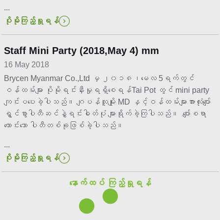
...
ပိုမိုကြည့်ရှုရန်
Staff Mini Party (2018,May 4) mm
16 May 2018
Brycen Myanmar Co.,Ltd မှ ၂၀၁၈၊မေလ 5ရက်တွင်
ဝန်ထမ်းများ ပိုမိုရင်းနှီးမှုရရှိစေရန်Tai Pot တွင် mini party
ကျင်းပပေးခဲ့ပါသည်။ ဂျပန်လူမျိုး MD နှင့်ဝန်ထမ်းများအားလုံးပျော်
ရွှင်စွာပါတီဆင်နွှဲရင်းဓါတ်ပုံ များရိုက်ခဲဲ့ကြပါသည်။ ပျော်စရာ
ကောင်းသော ပါတီတစ်ခုဖြစ်ခဲ့ပါသည်။
...
ပိုမိုကြည့်ရှုရန်
နောက်ထပ် ကြည့်ရှုရန်