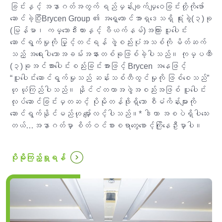
ခြင်းနှင့် အနာဂတ်အတွက် ရည်မှန်းချက်မျှဝေခြင်းတို့ကိုဖော်
ဆောင်ခဲ့ပြီးBrycen Group ၏ အရှေ့တောင်အာရှဒေသရှိ ရုံးခွဲ(၃)ခု
(မြန်မာ၊ ကမ္ဘောဒီးယားနှင့် ဗီယက်နမ်)အကြား ပူးပေါင်း
ဆောင်ရွက်မှုကို မြှင့်တင်ရန် ဖွဲ့စည်းပုံအသစ်ကို မိတ်ဆက်
သည့် အရေးပါသောအခမ်းအနားတစ်ခုဖြစ်ခဲ့ပါသည်။ ကုမ္ပဏီ
(၃)ခုအင်အားပေါင်းစည်းခြင်းအားဖြင့် Brycen အနေဖြင့်
“ပူးပေါင်းဆောင်ရွက်မှုသည် ဆန်းသစ်တီထွင်မှုကို ဖြစ်စေသည်”
ဟု ယုံကြည်ပါသည်။ နိုင်ငံတကာအဖွဲ့အစည်းအဖြစ် ပူးပေါင်း
လုပ်ဆောင်ခြင်းမှတဆင့် ပိုမိုတန်ဖိုးရှိသော စီမံကိန်းများကို
ဆောင်ရွက်နိုင်မည်ဟု မျှော်လင့်ပါသည်။* ဒါဟာ အစပဲရှိပါသေး
တယ်…အနာဂတ်မှာ စိတ်ဝင်စားစရာတွေစောင့်ကြိုနေဦးမှာပါ။
...
ပိုမိုကြည့်ရှုရန်