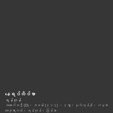
နေရပ်လိပ်စာ
ရန်ကုန်
အဆောက်အဦ (D)၊ အခန်း (၄၁၃) ၊ ၄လွှာ၊ ပုလဲကွန်ဒို၊ ကမ္ဘာ
အေးဘုရားလမ်း၊ ရန်ကုန်၊ မြန်မာ