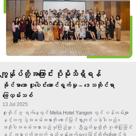
ကျွန်ုပ်တို့အကြောင်း ပိုမိုသိရှိရန်
ခိုင်မာသော ပူးပေါင်းဆောင်ရွက်မှု – ဒေသဆိုင်ရာ
ခြေလှမ်းသစ်
13 Jul 2025
ဇူလိုင် ၉ ရက်နေ့တွင် Melia Hotel Yangon တွင် ဝန်ထမ်းများ
နှင့်တကွ ပွဲအခမ်းအနားကို အောင်မြင်စွာကျင်းပခဲ့ပါသည်။
အဆိုပါအခမ်းအနားသည် ယုံကြည်မှု၊ ညီညွတ်မှုတို့ကို ဂုဏ်ပြုခြင်း
နှင့် အနာဂတ်အတွက် ရည်မှန်းချက်မျှဝေခြင်းတို့ကိုဖော်ဆောင်ခဲ့