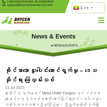
(+95) 09254045384, 09 459943645
support@brycenmyanmar.com.mm
မြန်မာ
News & Events
ကုမ္ပဏီ
NEWS&EVENTS
ခိုင်မာသော ပူးပေါင်းဆောင်ရွက်မှု – ဒေသ
ဆိုင်ရာ ခြေလှမ်းသစ်
13 Jul 2025
ဇူလိုင် ၉ ရက်နေ့တွင် Melia Hotel Yangon တွင် ဝန်ထမ်း
များနှင့်တကွ ပွဲအခမ်းအနားကို အောင်မြင်စွာကျင်းပခဲ့ပါသည်။
အဆိုပါအခမ်းအနားသည် ယုံကြည်မှု၊ ညီညွတ်မှုတို့ကို ဂုဏ်ပြု