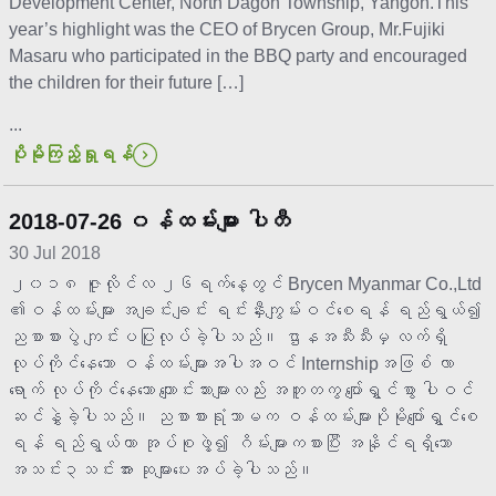
Development Center, North Dagon Township, Yangon.This
year’s highlight was the CEO of Brycen Group, Mr.Fujiki
Masaru who participated in the BBQ party and encouraged
the children for their future […]
...
ပိုမိုကြည့်ရှုရန်
2018-07-26 ၀န်ထမ်းများ ပါတီ
30 Jul 2018
၂၀၁၈ ဇူလိုင်လ ၂၆ရက်နေ့တွင် Brycen Myanmar Co.,Ltd
၏ဝန်ထမ်းများ အချင်းချင်း ရင်းနှီးကျွမ်းဝင်စေရန် ရည်ရွယ်၍
ညစာစားပွဲ ကျင်းပပြုလုပ်ခဲ့ပါသည်။ ဌာနအသီးသီးမှ လက်ရှိ
လုပ်ကိုင်နေသော ဝန်ထမ်းများအပါအဝင် Internshipအဖြစ် လာ
ရောက် လုပ်ကိုင်နေသော ကျောင်းသားများလည်း အတူတကွ ပျော်ရွှင်စွာ ပါဝင်
ဆင်နွှဲခဲ့ပါသည်။ ညစာစားရုံသာမက ဝန်ထမ်းများပိုမိုပျော်ရွှင်စေ
ရန် ရည်ရွယ်ကာ အုပ်စုဖွဲ့၍ ဂိမ်းများကစားပြီး အနိုင်ရရှိသော
အသင်း၃သင်းအား ဆုများပေးအပ်ခဲ့ပါသည်။