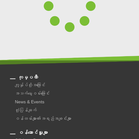
ကုမ္ပဏီ
ကျွန်ုပ်တို့အကြောင်း
အသက်မွေးဝမ်းကြောင်း
News & Events
တုံ့ပြန်ချက်
ဝန်ထမ်းများ၏အရည်အချင်းများ
ဝန်ဆောင်မှူများ