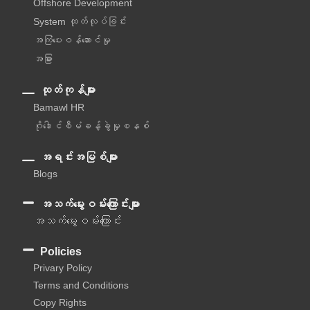
Offshore Development
System ထုတ်လုပ်ခြင်း
အကြံပေးဝန်ဆောင်မှု‌
အခြား
ထုတ်ကုန်များ
Bamawl HR
ဂိုဒေါင်စီမံခန့်ခွဲမှုစနစ်
အရင်းအမြစ်များ
Blogs
အသက်မွေးဝမ်းကြောင်းများ
အသက်မွေးဝမ်းကြောင်း
Policies
Privary Policy
Terms and Conditions
Copy Rights