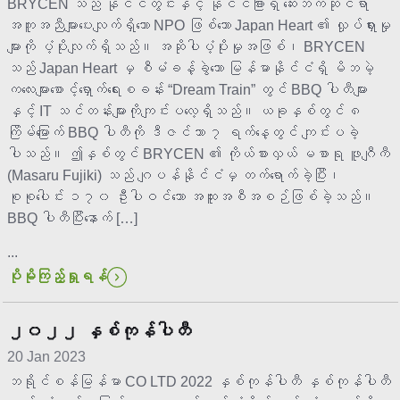
BRYCEN သည် နိုင်ငံတွင်းနှင့် နိုင်ငံခြားရှိ ဆေးဘက်ဆိုင်ရာ
အကူအညီများပေးလျက်ရှိသော NPO ဖြစ်သော Japan Heart ၏ လှုပ်ရှားမှု
များကို ပံ့ပိုးလျက်ရှိသည်။ အဆိုပါပံ့ပိုးမှုအဖြစ်၊ BRYCEN
သည် Japan Heart မှ စီမံခန့်ခွဲသော မြန်မာနိုင်ငံရှိ မိဘမဲ့
ကလေးများစောင့်ရှောက်ရေးစခန်း “Dream Train” တွင် BBQ ပါတီများ
နှင့် IT သင်တန်းများကိုကျင်းပလေ့ရှိသည်။ ယခုနှစ်တွင် ၈
ကြိမ်မြောက် BBQ ပါတီကို ဒီဇင်ဘာ ၇ ရက်နေ့တွင် ကျင်းပခဲ့
ပါသည်။ ဤနှစ်တွင် BRYCEN ၏ ကိုယ်စားလှယ် မစာရု ဖူဂျီကီ
(Masaru Fujiki) သည် ဂျပန်နိုင်ငံမှ တက်ရောက်ခဲ့ပြီး၊
စုစုပေါင်း ၁၇၀ ဦးပါဝင်သော အထူးအစီအစဉ်ဖြစ်ခဲ့သည်။
BBQ ပါတီပြီးနောက် […]
...
ပိုမိုကြည့်ရှုရန်
၂၀၂၂ နှစ်ကုန်ပါတီ
20 Jan 2023
ဘရိုင်စန်မြန်မာ CO LTD 2022 နှစ်ကုန်ပါတီ နှစ်ကုန်ပါတီ