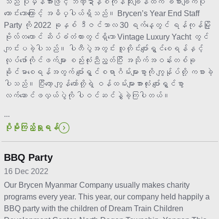
သည် ပုံမှန်အားဖြင့် ဘဏ္ဍာနှစ်ကုန်ဆုံးချိန်ထက် ခံစားချက်ပို
ကောင်းသောကြောင့် အဓိပ္ပါယ်ရှိသည်။ Brycen’s Year End Staff
Party ကို 2022 ခုနှစ် ဒီဇင်ဘာလ 30 ရက်နေ့တွင် ရန်ကုန်မြို့
ဗိုလ်တထောင် ဆိပ်ခံတံတားတွင်ရှိသော Vintage Luxury Yacht တွင်
ကျင်းပခဲ့ပါသည်။ ပါတီပွဲအတွင်း လူတိုင်းပျော်ရွှင်စေရန်နှင့်
လုပ်ဖော်ကိုင်ဖက်များ စည်းလုံးညီညွတ်ပြီး အသိုက်အဝန်းတစ်ခု
ခိုင်မာစေရန်အတွက် ပျော်ရွှင်စရာဂိမ်းများစွာကို ကျွန်ုပ်တို့ ကစားခဲ့
ပါသည်။ ပြီး​တော့ ကျွန်​​တော်​တို့ရဲ့ ဝန်​ထမ်းများအားလုံး ​ပျော်​ရွှင်​စွာ
လက်ဆောင်​ဖလှယ်​ပွဲကို ပါဝင်​ဆင်နွှဲခဲ့ကြပါတယ်​။
...
ပိုမိုကြည့်ရှုရန်
BBQ Party
16 Dec 2022
Our Brycen Myanmar Company usually makes charity
programs every year. This year, our company held happily a
BBQ party with the children of Dream Train Children