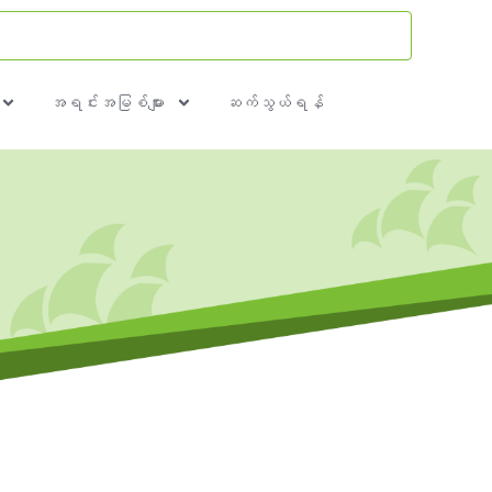
အရင်းအမြစ်များ
ဆက်သွယ်ရန်