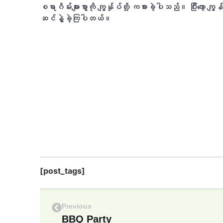
စရာဂိမ်းများစွာကို ကျွန်ုပ်တို့ ကစားခဲ့ပါသည်။ ပြီး​တော့ ကျွန်​​တ
ဆင်နွှဲခဲ့ကြပါတယ်​။
[post_tags]
Previous
BBQ Party