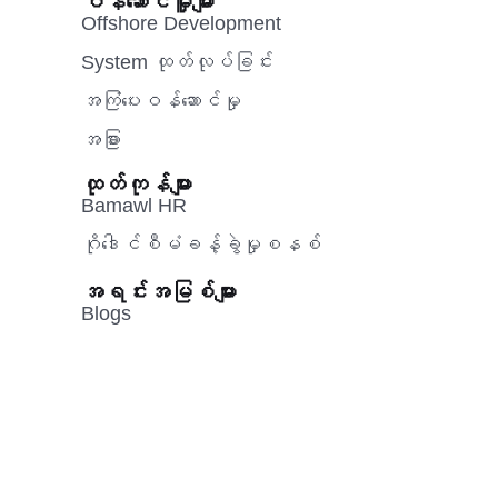
ဝန်ဆောင်မှူများ
Offshore Development
System ထုတ်လုပ်ခြင်း
အကြံပေးဝန်ဆောင်မှု‌
အခြား
ထုတ်ကုန်များ
Bamawl HR
ဂိုဒေါင်စီမံခန့်ခွဲမှုစနစ်
အရင်းအမြစ်များ
Blogs