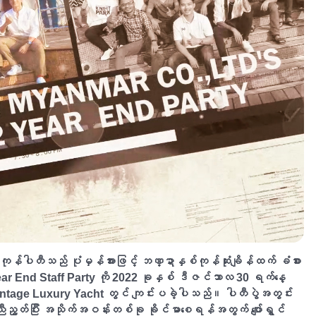
်ပါတီသည် ပုံမှန်အားဖြင့် ဘဏ္ဍာနှစ်ကုန်ဆုံးချိန်ထက် ခံစား
Year End Staff Party ကို 2022 ခုနှစ် ဒီဇင်ဘာလ 30 ရက်နေ့
ာ Vintage Luxury Yacht တွင် ကျင်းပခဲ့ပါသည်။ ပါတီပွဲအတွင်း
လုံးညီညွတ်ပြီး အသိုက်အဝန်းတစ်ခု ခိုင်မာစေရန်အတွက် ပျော်ရွှင်