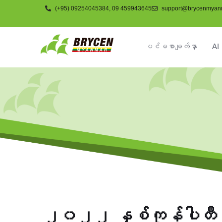
(+95) 09254045384, 09 459943645
support@brycenmyan
ပင်မစာမျက်နှာ
AI 
ကုမ္ပဏီ
၂၀၂၂ နှစ်ကုန်ပါတီ