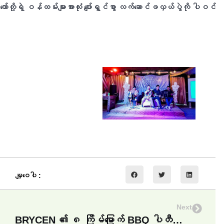
ော်​တို့ရဲ့ ဝန်​ထမ်းများအားလုံး ​ပျော်​ရွှင်​စွာ လက်ဆောင်​ဖလှယ်​ပွဲကို ပါဝင်​
မျှဝေပါ :
Next
BRYCEN ၏ ၈ ကြိမ်မြောက် BBQ ပါတီကို Dream Train တွင်ကျင်းပ