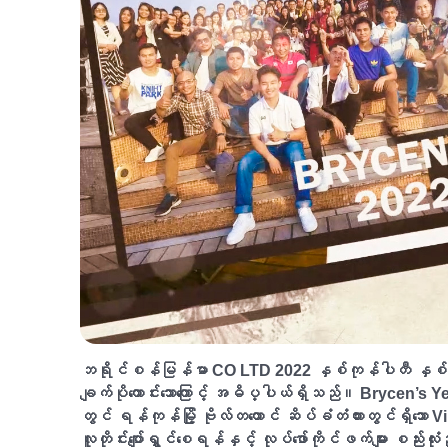
ဘရိုင်စန်မြန်မာ CO LTD 2022 နှစ်ကုန်ပါတီ နှစ်ကုန
ချက်ပိုကောင်းသောကြောင့် အဓိပ္ပါယ်ရှိသည်။ Brycen’s 
တွင် ရန်ကုန်မြို့ ဗိုလ်တထောင် ဆိပ်ခံတံတားတွင်ရှိသေ
လူတိုင်းပျော်ရွှင်စေရန်နှင့် လုပ်ဖော်ကိုင်ဖက်များ စည်း