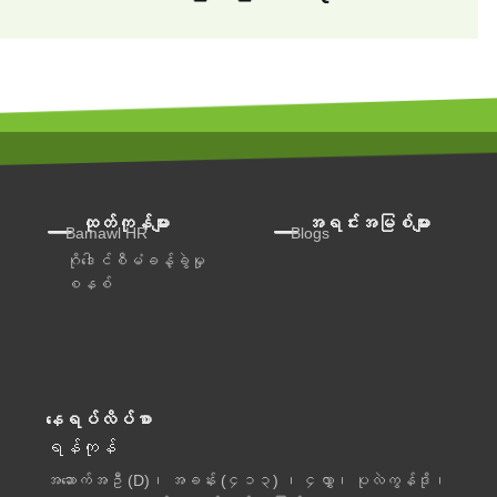
ထုတ်ကုန်များ
အရင်းအမြစ်များ
Bamawl HR
Blogs
ဂိုဒေါင်စီမံခန့်ခွဲမှု
စနစ်
နေရပ်လိပ်စာ
ရန်ကုန်
အဆောက်အဦ (D)၊ အခန်း (၄၁၃) ၊ ၄လွှာ၊ ပုလဲကွန်ဒို၊