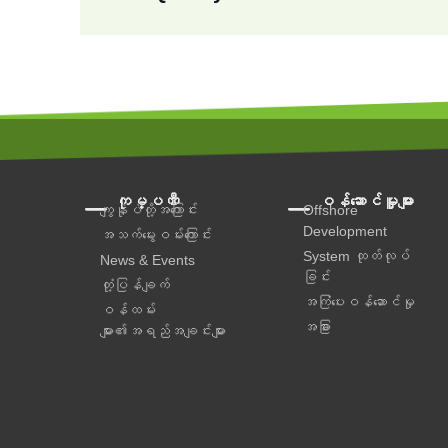
ကုမ္ပဏီ
ဝန်ဆောင်မှူများ
ကျွန်ုပ်တို့အကြောင်း
Offshore
Development
အသက်မွေးဝမ်းကြောင်း
System ထုတ်လုပ်
News & Events
ခြင်း
တုံ့ပြန်ချက်
အကြံပေးဝန်ဆောင်မှု‌
ဝန်ထမ်း
အခြား
များ၏အရည်အချင်းများ