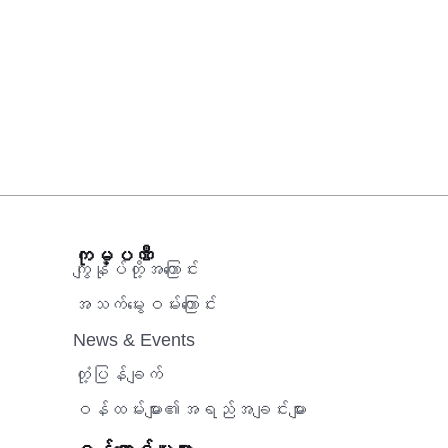
ကုမ္ပဏီ
ကျွန်ုပ်တို့အကြောင်း
အသက်မွေးဝမ်းကြောင်း
News & Events
တုံ့ပြန်ချက်
ဝန်ထမ်းများ၏အရည်အချင်းများ