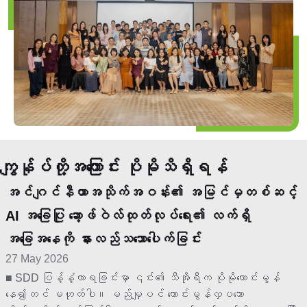
ကျွန်ုပ်တို့အကြောင်း ပိုမိုသိရှိရန်
အင်ဂျင်နီယာအသိုက်အဝန်း၏ အမြင်မှတစ်ဆင့်
AI အခြေပြု ဆော့ဖ်ဝဲလ်ထုတ်လုပ်ရေး၏ လက်ရှိ
အခြေအနေကို နားလည်သဘောပေါက်ခြင်း
27 May 2026
■ SDD ပြန့်နှံ့လာရခြင်းမှာ ၎င်း၏ သီအိုရီက ပိုမိုကောင်းမွန်
နေ၍တင် မဟုတ်ပါ။ မည်မျှပင် ကောင်းမွန်လှပသော