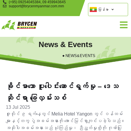
(+95) 09254045384, 09 459943645
support@brycenmyanmar.com.mm
မြန်မာ
News & Events
ကုမ္ပဏီ
NEWS&EVENTS
ခိုင်မာသော ပူးပေါင်းဆောင်ရွက်မှု – ဒေသ
ဆိုင်ရာ ခြေလှမ်းသစ်
13 Jul 2025
ဇူလိုင် ၉ ရက်နေ့တွင် Melia Hotel Yangon တွင် ဝန်ထမ်း
များနှင့်တကွ ပွဲအခမ်းအနားကို အောင်မြင်စွာကျင်းပခဲ့ပါသည်။
အဆိုပါအခမ်းအနားသည် ယုံကြည်မှု၊ ညီညွတ်မှုတို့ကို ဂုဏ်ပြု