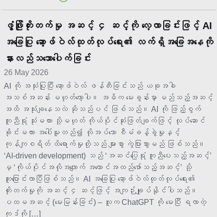
ဖွံ့ဖြိုးတိုးတက်မှု အဆင့် ၄ ဆင့်ကို လေ့လာခြင်းဖြင့် AI
အခြေပြု ဆော့ဖ်ဝဲလ်ထုတ်လုပ်ရေး၏ လက်ရှိအခြေအနေကို
နားလည်သဘောပေါက်ခြင်း
26 May 2026
AI ကို အသုံးပြုပြီး ဆော့ဖ်ဝဲလ် ဖန်တီးခြင်းသည် ယခုအခါ
အသစ်အဆန်း မဟုတ်တော့ပါ။ အဓိက မေးခွန်းမှာ မည်သည့်အဆင့်
အထိ အသုံးချနေသလဲ ဆိုသည်ပင် ဖြစ်သည်။ AI ကို ဖြည့်စွက်
ကူညီရုံ သုံးမလား သို့မဟုတ် ကိုယ်ပိုင်ဆုံးဖြတ်ချက်ဖြင့် လုပ်ဆောင်
ခိုင်းမလား အပေါ်မူတည်၍ လိုအပ်သော စီမံခန့်ခွဲမှုနှင့်
ကုန်ကျစရိတ် ထိရောက်မှုတို့သည် များစွာ ကွဲပြားသွားမည် ဖြစ်သည်။
‘AI-driven development) သည် ‘အဆင်ပြေရုံ ကူညီပေးသည့်အဆင့်’
မှ ‘ကိုယ်ပိုင်အလိုအလျောက် အကောင်အထည်ဖော်သည့်အဆင့်’ သို့
ကူးပြောင်းလာပြီဖြစ်သည်။ AI အခြေပြု ဆော့ဖ်ဝဲလ်ထုတ်လုပ်ရေး၏
တိုးတက်မှုကို အဆင့် ၄ ဆင့်ဖြင့် အကျဉ်းချုပ်နိုင်ပါသည်။
ပထမအဆင့် (မေးမြန်းခြင်း) – လူက ChatGPT ကို မေးပြီး ရလာတဲ့
ကုဒ်ကို […]