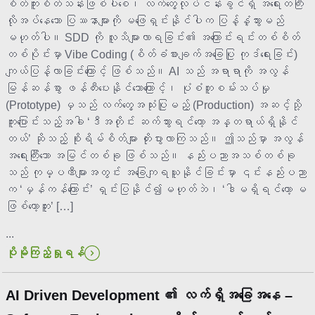
စိတ်ကူးစိတ်သန်းဖြစ်ပါစေ၊ လက်တွေ့လုပ်ငန်းခွင်ရှိ အရေးတကြီး
လိုအပ်နေသော ပြဿနာများကို မဖြေရှင်းနိုင်ပါက ပြန့်နှံ့သွားမည်
မဟုတ်ပါ။ SDD ကို လူသိများလာရခြင်း၏ အကြောင်းရင်းတစ်စိတ်
တစ်ပိုင်းမှာ Vibe Coding (စိတ်ခံစားချက်အခြေပြု ကုဒ်ရေးခြင်း)
ကျယ်ပြန့်လာခြင်းကြောင့် ဖြစ်သည်။ AI သည် အရာရာကို အလွန်
မြန်ဆန်စွာ ဖန်တီးပေးနိုင်သောကြောင့်၊ ပုံစံတူစမ်းသပ်မှု
(Prototype) မှသည် လက်တွေ့အသုံးပြုမည့် (Production) အဆင့်သို့
ကူးပြောင်းသည့်အခါ ‘ဒီအတိုင်း ဆက်သွားရင်တော့ အန္တရာယ်ရှိနိုင်
တယ်’ ဆိုသည့် စိုးရိမ်စိတ်များ တိုးပွားလာကြသည်။ ဤသည်မှာ အလွန်
အရေးကြီးသော အမြင်တစ်ခု ဖြစ်သည်။ နည်းပညာအသစ်တစ်ခု
သည် ကုမ္ပဏီများအတွင်း အခြေကျရယူနိုင်ခြင်းမှာ ၎င်းနည်းပညာ
က ‘မှန်ကန်ကြောင်း’ ရှင်းပြနိုင်၍မဟုတ်ဘဲ၊ ‘ဒါမရှိရင်တော့ မ
ဖြစ်တော့ဘူး’ […]
...
ပိုမိုကြည့်ရှုရန်
AI Driven Development ၏ လက်ရှိအခြေအနေ –