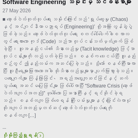
Software Engineering သမိုင်းမှ သင်ခန်းစာများ
27 May 2026
■ ဆော့ဖ်ဝဲလ်ထုတ်လုပ်ရေး သမိုင်းကြောင်းသည် ‘ရှုပ်ထွေးမှု (Chaos)
နှင့် အင်ဂျင်နီယာပညာရပ် (Engineering)’ တို့အကြား လွန်ဆွဲပွဲ
ဖြစ်ခဲ့သည်။ ဆော့ဖ်ဝဲလ်ထုတ်လုပ်ရေး စတင်ပေါ်ပေါက်ခါစ ကာလ
တွင် ရေးထားသော ကုဒ် (Code) သည်သာ လုပ်ငန်းသတ်မှတ်ချက် ဖြစ်
ခဲ့ပြီး၊ လူအနည်းငယ်၏ သိနားလည်မှု (Tacit knowledge) ဖြင့်သာ
လုပ်ငန်းများကို လည်ပတ်ခဲ့ကြသည်။ စနစ်က သေးငယ်ပြီး လူနည်း
စဉ်တွင် ဤနည်းလမ်းက အဆင်ပြေခဲ့သည်။ သို့သော် စနစ်ကြီးမားလာ
ပြီး လူဦးရေများပြားလာသောအခါ ထိုသိနားလည်မှုများမှာ ပျက်ပြားသွားခဲ့သည်။
ပရောဂျက်များ ကြန့်ကြာခြင်း、အရည်အသွေးကျဆင်းခြင်းနှင့် ဆက်
သွယ်ရေး အဆင်မပြေခြင်းများ ဖြစ်ပေါ်လာပြီး “Software Crisis (ဆော့ဖ်
ဝဲလ်အကျပ်အတည်း)” ဟုခေါ်သော ပြဿနာကြီးနှင့် ရင်ဆိုင်ခဲ့ရ
သည်။ စနစ်တကျ ဖြစ်စေရန် ကြိုးပမ်းမှုများနှင့် ပြောင်းလဲလာပုံ
ထိုအကျပ်အတည်းမှတစ်ဆင့် ဆော့ဖ်ဝဲလ်ထုတ်လုပ်ရေးကို
စနစ်တကျ […]
...
ပိုမိုကြည့်ရှုရန်