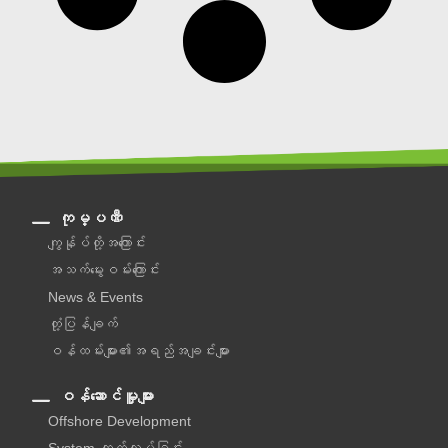
ကုမ္ပဏီ
ကျွန်ုပ်တို့အကြောင်း
အသက်မွေးဝမ်းကြောင်း
News & Events
တုံ့ပြန်ချက်
ဝန်ထမ်းများ၏အရည်အချင်းများ
ဝန်ဆောင်မှူများ
Offshore Development
System ထုတ်လုပ်ခြင်း