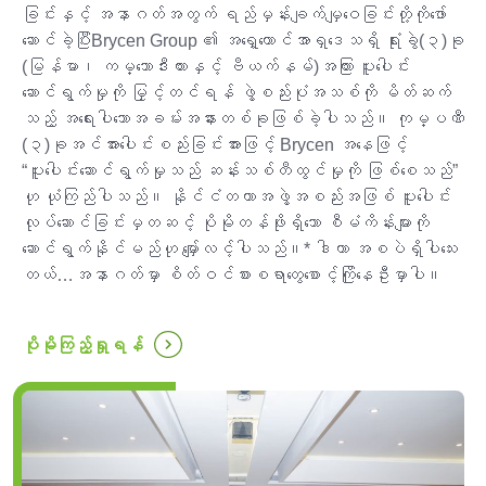
ခြင်းနှင့် အနာဂတ်အတွက် ရည်မှန်းချက်မျှဝေခြင်းတို့ကိုဖော်
ဆောင်ခဲ့ပြီးBrycen Group ၏ အရှေ့တောင်အာရှဒေသရှိ ရုံးခွဲ(၃)ခု
(မြန်မာ၊ ကမ္ဘောဒီးယားနှင့် ဗီယက်နမ်)အကြား ပူးပေါင်း
ဆောင်ရွက်မှုကို မြှင့်တင်ရန် ဖွဲ့စည်းပုံအသစ်ကို မိတ်ဆက်
သည့် အရေးပါသောအခမ်းအနားတစ်ခုဖြစ်ခဲ့ပါသည်။ ကုမ္ပဏီ
(၃)ခုအင်အားပေါင်းစည်းခြင်းအားဖြင့် Brycen အနေဖြင့်
“ပူးပေါင်းဆောင်ရွက်မှုသည် ဆန်းသစ်တီထွင်မှုကို ဖြစ်စေသည်”
ဟု ယုံကြည်ပါသည်။ နိုင်ငံတကာအဖွဲ့အစည်းအဖြစ် ပူးပေါင်း
လုပ်ဆောင်ခြင်းမှတဆင့် ပိုမိုတန်ဖိုးရှိသော စီမံကိန်းများကို
ဆောင်ရွက်နိုင်မည်ဟု မျှော်လင့်ပါသည်။* ဒါဟာ အစပဲရှိပါသေး
တယ်…အနာဂတ်မှာ စိတ်ဝင်စားစရာတွေစောင့်ကြိုနေဦးမှာပါ။
...
ပိုမိုကြည့်ရှုရန်