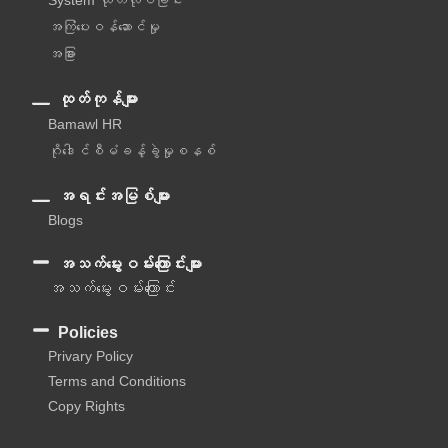
အကြံပေးဝန်ဆောင်မှု‌
အခြား
ထုတ်ကုန်များ
Bamawl HR
ဂိုဒေါင်စီမံခန့်ခွဲမှုစနစ်
အရင်းအမြစ်များ
Blogs
အသက်မွေးဝမ်းကြောင်းများ
အသက်မွေးဝမ်းကြောင်း
Policies
Privary Policy
Terms and Conditions
Copy Rights