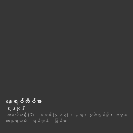
နေရပ်လိပ်စာ
ရန်ကုန်
အဆောက်အဦ (D)၊ အခန်း (၄၁၃) ၊ ၄လွှာ၊ ပုလဲကွန်ဒို၊ ကမ္ဘာ
အေးဘုရားလမ်း၊ ရန်ကုန်၊ မြန်မာ