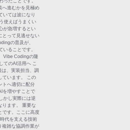
わったことです。
装へ進むかを見極め
ていては波になり
う使えばうまくい
関心が急増するとい
にとって見逃せない
dingの普及が、
っていることです。
e Codingの隆
てのAI活用へ こ
後は、実装担当、調
ています。 この
ントへ適切に配分
AIを増やすことで
しかし実際には逆
ります。 重要な
とです。ここに高度
ト時代を支える技術
り複雑な協調作業が