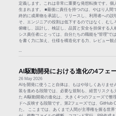
定義します。これは非常に重要な発想転換です。個
生まれます。 ■最後に責任を持つのは、やはり人間
終的に成果物を承認し、リリースし、利用者への説明
そ、エンジニアの役割は低下するのではなく、むし
俯瞰し、設計し、検証し、品質と安全を担保する人材
シス責任者にとっては、自分たちの職能を“管理”で
を書く力に加え、仕様を構造化する力、レビュー観
...
AI駆動開発における進化の4フェ
26 May 2026
AIを開発に使うこと自体は、もはや珍しくありませ
装を進める段階では、必要な規制も、経営リスクも大
た AI駆動開発の進化は、大きく4つのフェーズで整理
ドへ反映する段階です。第2フェーズでは、GitHub 
た。 ここまでは、あくまで人間が主導権を握る世界です。
が、複数ファイルの横断、コマンド実行、PR作成まで