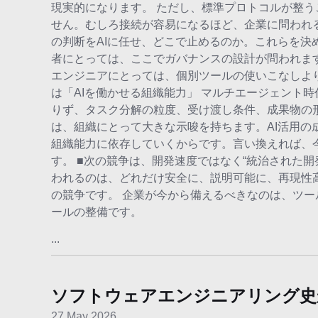
現実的になります。 ただし、標準プロトコルが整
せん。むしろ接続が容易になるほど、企業に問われ
の判断をAIに任せ、どこで止めるのか。これらを決
者にとっては、ここでガバナンスの設計が問われま
エンジニアにとっては、個別ツールの使いこなしより
は「AIを働かせる組織能力」 マルチエージェント
りず、タスク分解の粒度、受け渡し条件、成果物の
は、組織にとって大きな示唆を持ちます。AI活用の
組織能力に依存していくからです。言い換えれば、今
す。 ■次の競争は、開発速度ではなく“統治された開
われるのは、どれだけ安全に、説明可能に、再現性
の競争です。 企業が今から備えるべきなのは、ツ
ールの整備です。
...
ソフトウェアエンジニアリング史
27 May 2026