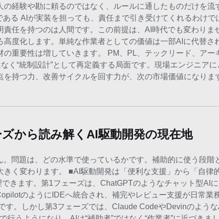
人の経験や勘に頼るのではなく、ルールに通したものだけを流
である AIが実装を担っても、責任まで引き受けてくれるわけで
責任を持つのは人間です。この前提は、AI時代でも変わりませ
ろ高度化します。単純な作業者としての価値は一部AIに代替さ
の重要性は増していきます。 PM、PL、テックリード、アー
はなく“統制設計”として再定義する局面です。現場エンジニア
点を持つ力、改善サイクルを回す力が、次の市場価値になりま
ーズから読み解くAI駆動開発の現在地
ん。問題は、どの水準で使っているかです。補助的に使う段階と
きく変わります。 ■AI駆動開発は「便利な支援」から「自律
できます。第1フェーズは、ChatGPTのようなチャット型AI
CopilotのようにIDEへ統合され、補完やレビュー支援が日常
しかし第3フェーズでは、Claude CodeやDevinのような
行うようになり、AIは“補助者”ではなく“作業者”に近づきま