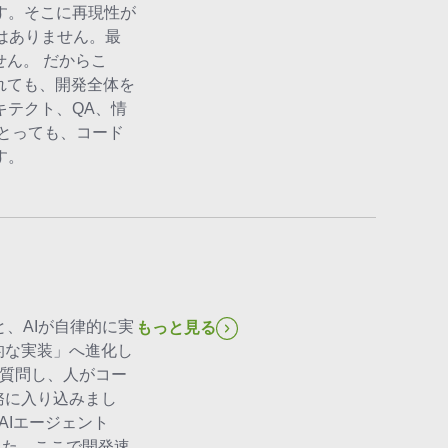
す。そこに再現性が
はありません。最
ん。 だからこ
れても、開発全体を
キテクト、QA、情
にとっても、コード
す。
、AIが自律的に実
もっと見る
的な実装」へ進化し
に質問し、人がコー
業務に入り込みまし
AIエージェント
した。ここで開発速