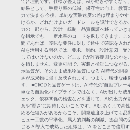
て合理的です。仕様が整えば、AIが動きやすくな
結果として、手戻り率の低減、保守性の向上、教育コ
力で決まる 今後、単純な実装速度の差は埋まりやす
けるか、どれだけよいガードレールを設計できるか
力の一部から、設計・統制・品質保証へ移っていきます
な指示でも、一定水準のコードを返してきます。この
間であれば、曖昧な要件に対して途中で確認を入れた
AIを活用する開発では、要求、制約、設計意図、
してはいけないのか、どこまでが許容範囲なのかを、
を指しません。変更可能で、実装と検証につながる、生
示品質が、そのまま成果物品質になる AI時代の開
さが成果物に強く反映されます。つまり、曖昧な組織
す。 ■CI/CDと品質ゲートは、AI時代の“自動ブレ
単なる自動化パイプラインではなく、AIが出した成
ェック、依存関係の検査などを通じて、AIの出力が
意や“賢さ”に期待しないことです。AIはあくまで
める仕組みがあるからこそ、開発速度を上げても品
ビュー工数の平準化、属人的判断の削減、拠点間の品
じる AI導入で成熟した組織は、“AIをどこまで信