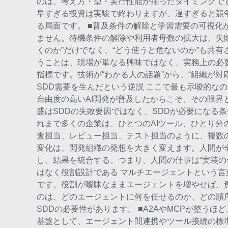
のは、考え方・型・実行性能が揃ったタイミングで
早すぎる投資は実験で終わりますが、遅すぎると競
る局面です。 ■普及条件の解除と学習需要の可視化
ません。待機条件の解除や利用者母数の拡大は、失
くのか”だけでなく、“どう使うと危ないのか”も共
うことは、現場が単なる興味ではなく、実務上の必
指標です。技術が“わかる人の話題”から、“組織が対応す
SDD需要を生んだという逆説 ここで最も示唆的なのは
自由度の高いAI開発が普及したからこそ、その限界と危
盛はSDDの失敗要因ではなく、SDDが必要になる条
れまで多くの企業は、ひとつのAIツール、ひとり分
査担当、レビュー担当、テスト担当のように、複数
変化は、開発組織の発想を大きく変えます。人間が
し、結果を統合する。つまり、人間の仕事は“実装の代
はなく役割設計である マルチエージェントという言
です。役割が曖昧なままエージェントを増やせば、
のは、どのエージェントに何を任せるのか、どの順
SDDの必要性があります。 ■A2AやMCPが整う
基盤として、エージェント間連携やツール接続の標