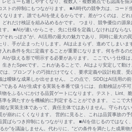
り、レビューも通しやすくなり、複数人・複数拠点でも認識を揃
ストの抑制にもつながります。 ■AI時代の競争力は、コード
くなります。誰でもAIを使えるからです。差がつくのは、どれ
、どれだけ検証を組み込めるかです。 つまり、競争優位の源泉
。 ■AIが速いからこそ、先に仕様を定義しなければならない
“それっぽさ”が、AI活用の最大の魅力であり、同時に最大の
り、手が止まったりします。AIは止まらず、進めてしまいます
受け入れ条件を先に定義することが重要になります。何を作るの
AIが扱える形で明示する必要があります。 ここでいう仕様は
きたSpecです。これがあることで、AIはより安定して動けま
発では、プロンプトの巧拙だけでなく、要求定義や設計粒度、受
は曖昧な成果しか出せません。 この点で、SDDはAI活用の
ーキ”である AIが生成する実装を本番で扱うには、自動検証が不可欠
果物をふるいにかける品質ゲートになります。テスト、Lint、
基準を満たすかを機械的に判定することができます。 ここで大切
高性能な実装主体であって、責任主体ではありません。守られな
質が崩れにくくなります。 営的に見ると、これは品質事故の予
質ばらつき抑制にもつながります。 ■AIを信じるのではなく
用するか”を議論しません。代わりに、“どの条件を満たした成果物