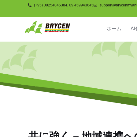
(+95) 09254045384, 09 459943645
support@brycenmyan
ホーム
AI
会社
共に強く – 地域連携