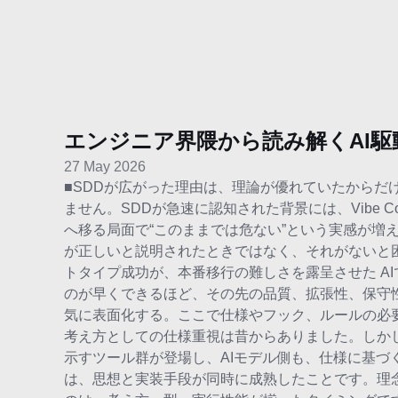
エンジニア界隈から読み解くAI駆
27 May 2026
■SDDが広がった理由は、理論が優れていたからだ
ません。SDDが急速に認知された背景には、Vibe 
へ移る局面で“このままでは危ない”という実感が増
が正しいと説明されたときではなく、それがないと困
トタイプ成功が、本番移行の難しさを露呈させた A
のが早くできるほど、その先の品質、拡張性、保守
気に表面化する。ここで仕様やフック、ルールの必要
考え方としての仕様重視は昔からありました。しかし
示すツール群が登場し、AIモデル側も、仕様に基づ
は、思想と実装手段が同時に成熟したことです。理