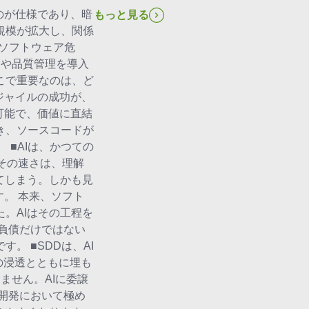
のが仕様であり、暗
もっと見る
規模が拡大し、関係
ソフトウェア危
ーや品質管理を導入
こで重要なのは、ど
ジャイルの成功が、
可能で、価値に直結
き、ソースコードが
 ■AIは、かつての
その速さは、理解
てしまう。しかも見
す。 本来、ソフト
。AIはその工程を
負債だけではない
 ■SDDは、AI
の浸透とともに埋も
ません。AIに委譲
開発において極め