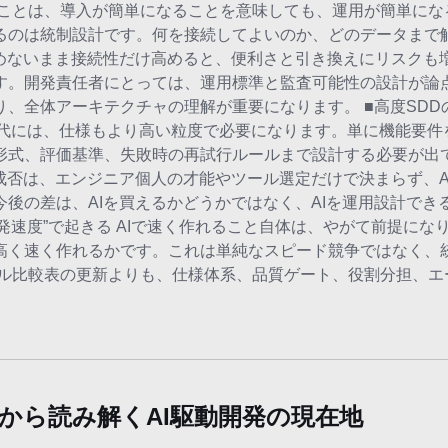
うことは、導入が簡単になることを意味しても、運用が簡単にな
るのは統制設計です。何を接続してよいのか、どのデータまで
めないまま接続性だけ高めると、便利さと引き換えにリスクも増
す。開発責任者にとっては、運用標準と監査可能性の設計が論
、全体アーキテクチャの理解が重要になります。 ■高度SDD
時代には、仕様もより高い粒度で必要になります。単に機能要件
形式、評価基準、失敗時の再試行ルールまで設計する必要が出て
成否は、エンジニア個人の才能やツール選定だけで決まらず、A
後の差は、AIを買えるかどうかではなく、AIを運用設計でき
発速度”で起きる AIで速く作れること自体は、やがて前提にな
高く速く作れるかです。これは単純なスピード競争ではなく、
ール比較表の更新よりも、仕様体系、品質ゲート、役割分担、エ
から読み解くAI駆動開発の現在地