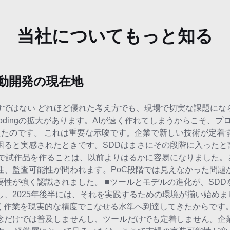
当社についてもっと知る
動開発の現在地
けではない どれほど優れた考え方でも、現場で切実な課題にな
Codingの拡大があります。AIが速く作れてしまうからこそ、
えたのです。 これは重要な示唆です。企業で新しい技術が定着
ると実感されたときです。SDDはまさにその段階に入ったと言
Iで試作品を作ることは、以前よりはるかに容易になりました。
性、監査可能性が問われます。PoC段階では見えなかった問題
性が強く認識されました。 ■ツールとモデルの進化が、SDDを
、2025年後半には、それを実践するための環境が揃い始めまし
く作業を現実的な精度でこなせる水準へ到達してきたからです。
念だけでは普及しませんし、ツールだけでも定着しません。企