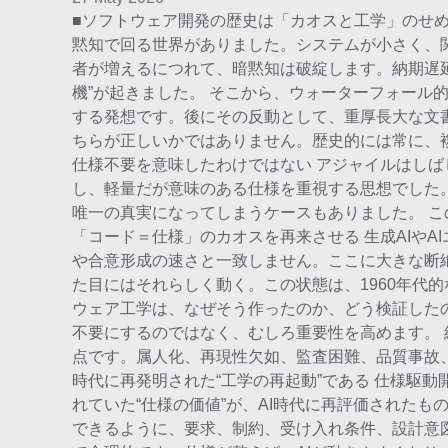
■ソフトウェア開発の歴史は「カオスと工学」のせ
黙知で回る世界がありました。システムが小さく、
者が増えるにつれて、暗黙知は破綻します。納期遅
機”が起きました。 そこから、ウォーターフォール
する発想です。後にその反動として、重厚長大な文
ちらが正しいかではありません。歴史的には常に、
仕様不要を意味したわけではない アジャイルはしば
し、軽量だが意味のある仕様を重視する思想でした
唯一の真実になってしまうケースもありました。 この
「コード＝仕様」のカオスを再来させる 生成AIや
や合意形成の速さと一致しません。ここに大きな断
た目にはそれらしく動く。この状態は、1960年代的
ウェア工学は、なぜそう作ったのか、どう検証した
不要にするのではなく、むしろ重要性を高めます。
点です。属人化、再現性欠如、監査困難、品質事故、
時代に再発明された“工学の再起動”である 仕様駆
れていた“仕様の価値”が、AI時代に再評価された
できるように、要求、制約、受け入れ条件、設計意