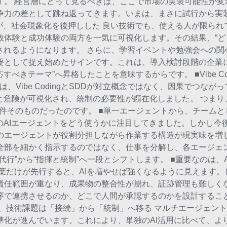
す。 経営層にとって見るべきは、ここで市場の実装可能性が変
争力の差として跳ね返ってきます。いまは、まさに試行から実
が、社会現象化を後押しした 良い技術でも、使える人が限られ
敗体験と成功体験の両方を一気に可視化します。その結果、“ど
有されるようになります。 さらに、学習イベントや勉強会への
要として捉え始めたサインです。これは、導入検討段階の企業
べきテーマ”へ昇格したことを意味するからです。 ■Vibe Co
、Vibe CodingとSDDが対立概念ではなく、因果でつなが
険が可視化され、統制の必要性が顕在化しました。 つまり、Vib
件そのものだったのです。 ■単一エージェントから、チームとし
のAIエージェントをどう使うかに注目してきました。しかし今
のエージェントが役割分担しながら作業する構造が現実味を増し
全部を細かく指示するのではなく、仕事を分解し、各エージェ
行”から“指揮と統制”へ一段とシフトします。 ■重要なのは、
葉だけが先行すると、AIを増やせば強くなるように見えます。
責任範囲が重なり、成果物の整合性が崩れ、証跡管理も難しくな
序で連携させるのか、どこで人間が承認するのかを設計するこ
ほど、技術課題は「接続」から「統制」へ移る マルチエージェン
準化が進んでいます。これにより、単独のAI活用に比べて、よ