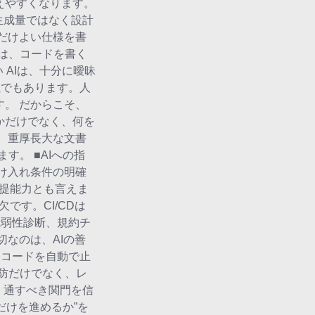
えやすくなります。
生成量ではなく設計
だけよい仕様を書
は、コードを書く
 AIは、十分に曖昧
罠でもあります。人
。 だからこそ、
かだけでなく、何を
、重厚長大な文書
す。 ■AIへの指
け入れ条件の明確
前提能力とも言えま
です。CI/CDは
脆弱性診断、規約チ
なのは、AIの善
いコードを自動で止
防だけでなく、レ
、通すべき関門を信
だけを進めるか”を