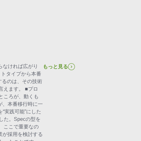
らなければ広がり
もっと見る
プロトタイプから本番
するのは、その技術
えます。 ■プロ
ところが、動くも
が、本番移行時に一
“実践可能”にした
た。Specの型を
 ここで重要なの
業が採用を検討する