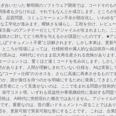
めぎ合いだった 黎明期のソフトウェア開発では、コードそのも
関係者も少なければ、それでもなんとか成立します。ところが
延、品質問題、コミュニケーション不全が顕在化し、いわゆる“
的な工学化が進みます。曖昧さを減らし、工程を分け、レビュ
書主義へのアンチテーゼとしてアジャイルが生まれました。こ
複雑さに対してどう秩序を与えるかが課題だったのです。 ■ア
しば“ドキュメント不要”と誤解されます。しかし本来は、更新
。ところが現場によっては、仕様軽視や属人的な会話依存へ傾
歪みは、AI時代にそのまま拡大再生産される危険があります。
AIエージェントは、驚くほど速くコードを生み出します。しかし
絶があります。人間が理解しきれていない仕様を、AIは実装し
な“コード＝仕様”のカオスを、さらに高速に再来させるもので
のか、誰が責任を持つのかを明確にするために発展してきました
 経営者にとって見逃せないのは、ここで生まれる問題が技術的
保守コスト増。いずれも収益性や事業継続性に直結する問題です。
動開発は、AI時代に突然現れた概念ではありません。アジャイル
ものです。重要なのは、昔の重いドキュメントへ戻ることではあり
図を、更新可能で実装可能な形にすることです。 これは、企業