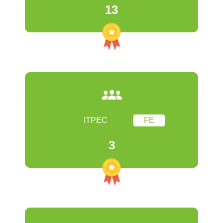
13
ITPEC
FE
3