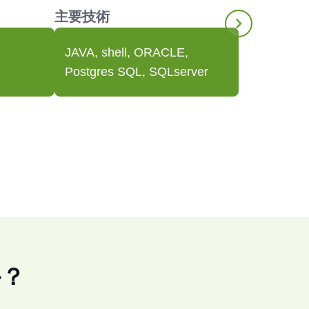
主要技術
運
JAVA, shell, ORACLE,
Postgres SQL, SQLserver
か？