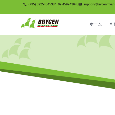
(+95) 09254045384, 09 459943645
support@brycenmyan
ホーム
AI
SERVICES