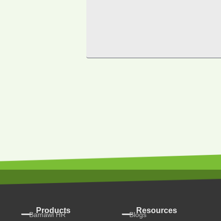
Products
Resources
Bamawl HR
Blogs