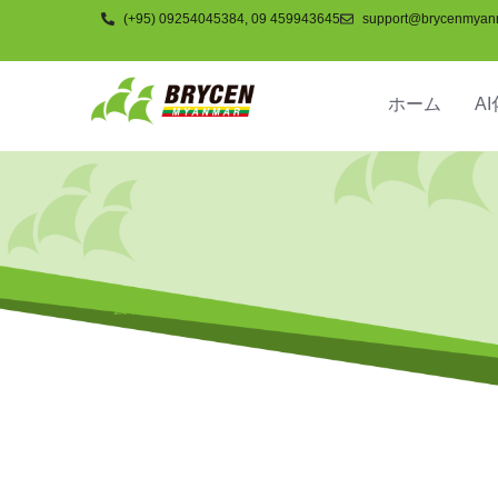
(+95) 09254045384, 09 459943645
support@brycenmyan
ホーム
AI
会社