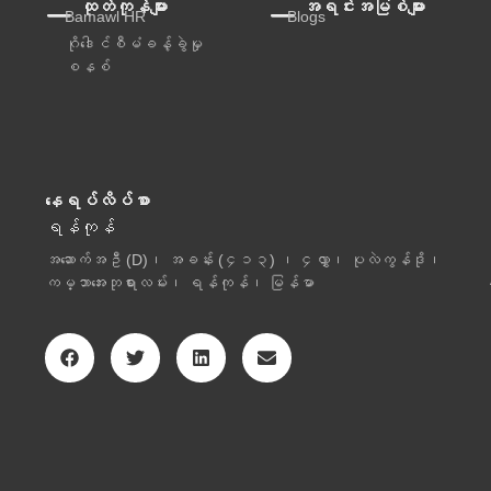
ထုတ်ကုန်များ
အရင်းအမြစ်များ
Bamawl HR
Blogs
ဂိုဒေါင်စီမံခန့်ခွဲမှု
စနစ်
နေရပ်လိပ်စာ
ရန်ကုန်
အဆောက်အဦ (D)၊ အခန်း (၄၁၃) ၊ ၄လွှာ၊ ပုလဲကွန်ဒို၊
ကမ္ဘာအေးဘုရားလမ်း၊ ရန်ကုန်၊ မြန်မာ