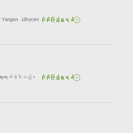
r Yangon နဲ့Brycen
ပိုမိုကြည့်ရှုရန်
ားရောက်ခဲ့ပါသည်။
ပိုမိုကြည့်ရှုရန်