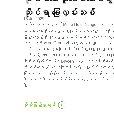
ဆိုင်ရာ ခြေလှမ်းသစ်
13 Jul 2025
ဇူလိုင် ၉ ရက်နေ့တွင် Melia Hotel Yangon တွင် ဝန်
အခမ်းအနားကို အောင်မြင်စွာကျင်းပခဲ့ပါသည်။ အဆို
ညီညွတ်မှုတို့ကို ဂုဏ်ပြုခြင်းနှင့် အနာဂတ်အတွက် ရည်မှ
ဆောင်ခဲ့ပြီးBrycen Group ၏ အရှေ့တောင်အာရှဒေသရှိ ရုံ
နှင့် ဗီယက်နမ်)အကြား ပူးပေါင်းဆောင်ရွက်မှုကို မြှင့
ဆက်သည့် အရေးပါသောအခမ်းအနားတစ်ခုဖြစ်ခဲ့ပါသည
ပေါင်းစည်းခြင်းအားဖြင့် Brycen အနေဖြင့် “ပူးပေါင်းဆ
ကို ဖြစ်စေသည်” ဟု ယုံကြည်ပါသည်။ နိုင်ငံတကာအဖွဲ့
ခြင်းမှတဆင့် ပိုမိုတန်ဖိုးရှိသော စီမံကိန်းများကို ဆောင်
ပါသည်။* ဒါဟာ အစပဲရှိပါသေးတယ်…အနာဂတ်မှာ စိတ်ဝင
ပါ။
...
ပိုမိုကြည့်ရှုရန်