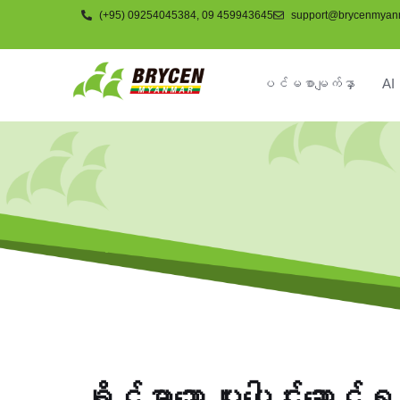
(+95) 09254045384, 09 459943645
support@brycenmyan
ပင်မစာမျက်နှာ
AI 
ကုမ္ပဏီ
ခိုင်မာသော ပူးပေါင်းဆောင်