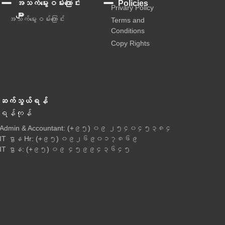
အသက်မွေးဝမ်းကြောင်း
Policies
Privary Policy
များ
အသက်မွေးဝမ်းကြောင်း
Terms and
Conditions
Copy Rights
ဆက်သွယ်ရန်
ရန်ကုန်
Admin & Accountant: (+၉၅) ၀၉ ၂၅၄၀၄၅၃၈၄
IT ဌာန Hr: (+၉၅) ၀၉၂၆၉၀၁၇၈၆၉
IT ဌာန: (+၉၅) ၀၉ ၄၅၉၉၄၃၆၄၅