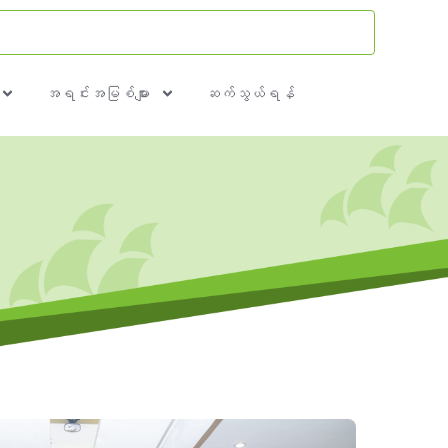
အရင်းအမြစ်များ
ဆက်သွယ်ရန်