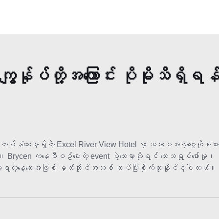
ကျွန်ုပ်တို့အကြောင်း ပိုမိုသိရှိရန
်းနံဘေးမှာရှိတဲ့ Excel River View Hotel မှာ သဘာဝအလှတွေကိုခံစ
တယ်။ Brycen ကနေစီစဥ်ပေးတဲ့ event ပွဲလေးမှာဆိုရင် တေးသရုပ်ဖော်မှု၊
ျော်ခဲ့ရတဲ့နေ့လေးအဖြစ် မှတ်တိုင်အသစ် ထပ်ပြီးစိုက်ထူနိုင်ခဲ့ပါတယ်။