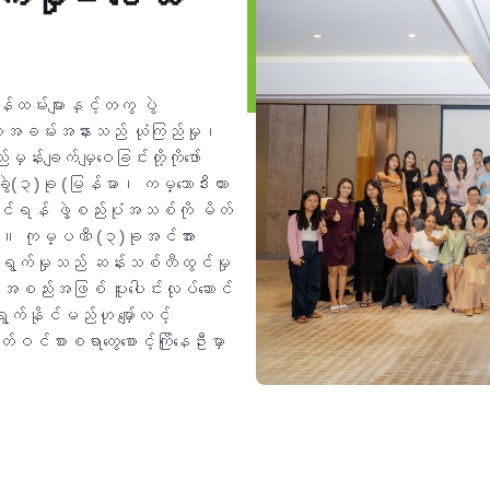
ထမ်းများနှင့်တကွ ပွဲ
ပါအခမ်းအနားသည် ယုံကြည်မှု၊
န်းချက်မျှဝေခြင်းတို့ကိုဖော်
းခွဲ(၃)ခု (မြန်မာ၊ ကမ္ဘောဒီးယား
်တင်ရန် ဖွဲ့စည်းပုံအသစ်ကို မိတ်
်။ ကုမ္ပဏီ (၃)ခုအင်အား
ောင်ရွက်မှုသည် ဆန်းသစ်တီထွင်မှု
အစည်းအဖြစ် ပူးပေါင်းလုပ်ဆောင်
ရွက်နိုင်မည်ဟု မျှော်လင့်
်စားစရာတွေစောင့်ကြိုနေဦးမှာ