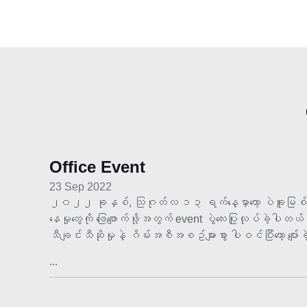
Office Event
23 Sep 2022
၂၀၂၂ ခုနှစ်, သြဂုတ်လ ၁၃ ရက်နေ့မှာတော့ ပဲခူးမြစ်ကမ
နေမှုတွေကို ဖြေဖျောက်ဖို့အတွက် event ပွဲလေးပြုလုပ်ခဲ့ပါ
သီချင်းသီဆိုမှုနဲ့ ဂိမ်းအစီအစဥ်များစွာ ပါဝင်ပြီးတော့ ပ
...