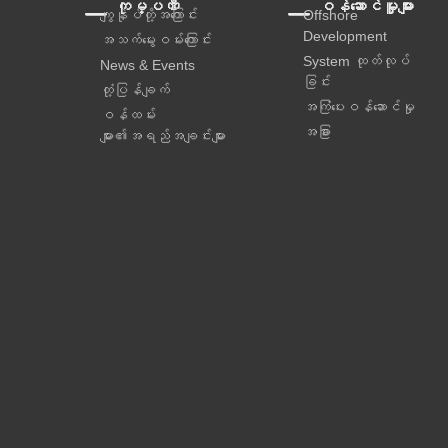
ကုမ္ပဏီ
ဝန်ဆောင်မှူများ
ကျွန်ုပ်တို့အကြောင်း
Offshore
Development
အသက်မွေးဝမ်းကြောင်း
System ထုတ်လုပ်
News & Events
ခြင်း
တုံ့ပြန်ချက်
အကြံပေးဝန်ဆောင်မှု‌
ဝန်ထမ်း
အခြား
များ၏အရည်အချင်းများ