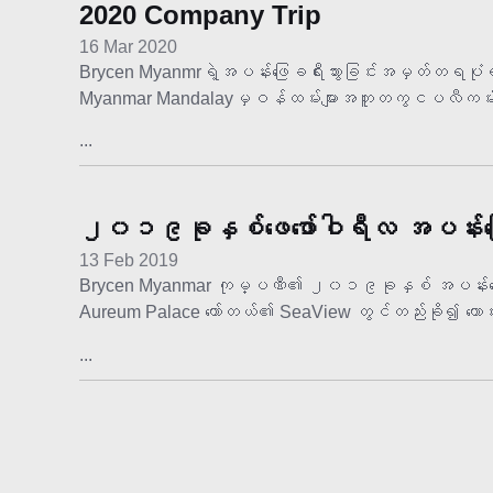
2020 Company Trip
16 Mar 2020
Brycen Myanmrရဲ့အပန်းဖြေခရီးသွားခြင်းအမှတ်တရပုံရိပ
Myanmar Mandalayမှဝန်ထမ်းများအတူတကွငပလီကမ်းခြ
...
၂၀၁၉ခုနှစ်ဖေဖော်ဝါရီလ အပန်းဖြေခ
13 Feb 2019
Brycen Myanmar ကုမ္ပဏီ၏ ၂၀၁၉ခုနှစ် အပန်းဖြေခရီ
Aureum Palace ဟော်တယ်၏ SeaView တွင်တည်းခို၍ ကောင်းမ
...