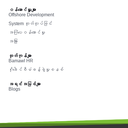
ဝန်ဆောင်မှူများ
Offshore Development
System ထုတ်လုပ်ခြင်း
အကြံပေးဝန်ဆောင်မှု‌
အခြား
ထုတ်ကုန်များ
Bamawl HR
ဂိုဒေါင်စီမံခန့်ခွဲမှုစနစ်
အရင်းအမြစ်များ
Blogs