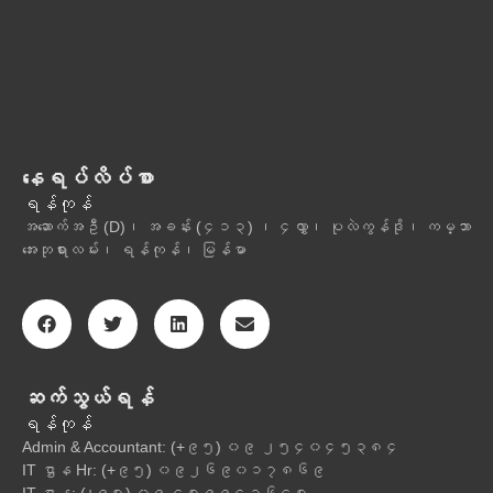
နေရပ်လိပ်စာ
ရန်ကုန်
အဆောက်အဦ (D)၊ အခန်း (၄၁၃) ၊ ၄လွှာ၊ ပုလဲကွန်ဒို၊ ကမ္ဘာ
အေးဘုရားလမ်း၊ ရန်ကုန်၊ မြန်မာ
ဆက်သွယ်ရန်
ရန်ကုန်
Admin & Accountant: (+၉၅) ၀၉ ၂၅၄၀၄၅၃၈၄
IT ဌာန Hr: (+၉၅) ၀၉၂၆၉၀၁၇၈၆၉
IT ဌာန: (+၉၅) ၀၉ ၄၅၉၉၄၃၆၄၅