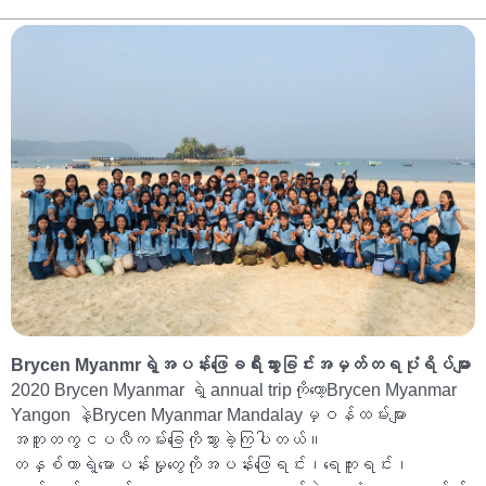
Brycen Myanmrရဲ့အပန်းဖြေခရီးသွားခြင်းအမှတ်တရပုံရိပ်မျာ
2020 Brycen Myanmar ရဲ့ annual tripကိုတော့Brycen Myanmar
Yangon နဲ့Brycen Myanmar Mandalayမှဝန်ထမ်းများ
အတူတကွငပလီကမ်းခြေကိုသွားခဲ့ကြပါတယ်။
တနှစ်တာရဲ့မောပန်းမှုတွေကိုအပန်းဖြေရင်း၊ရေကူးရင်း၊