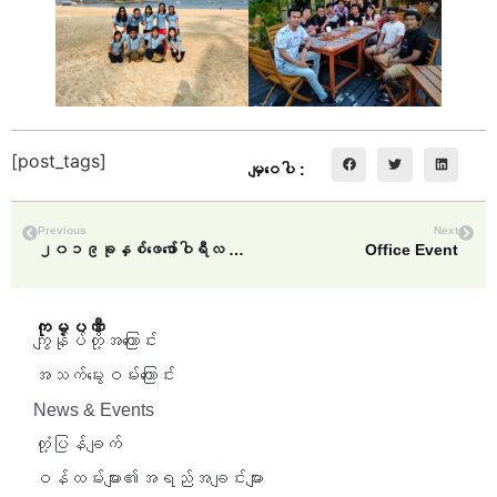
[post_tags]
မျှဝေပါ :
Previous
Next
၂၀၁၉ခုနှစ်ဖေဖော်ဝါရီလ အပန်းဖြေခရီးသွားခြင်း
Office Event
ကုမ္ပဏီ
ကျွန်ုပ်တို့အကြောင်း
အသက်မွေးဝမ်းကြောင်း
News & Events
တုံ့ပြန်ချက်
ဝန်ထမ်းများ၏အရည်အချင်းများ