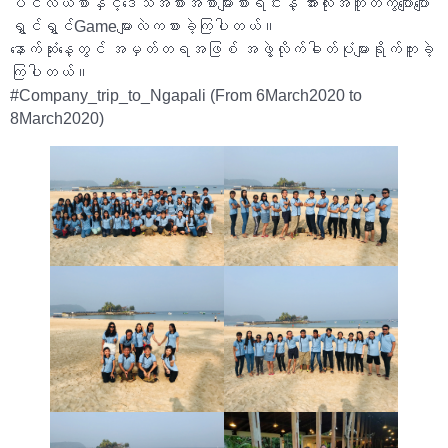
ပင်လယ်စာနှင့်ဒေသအစားအစာများစားရင်းနဲ့ အားလုံးအတူတကွပျော်ပျော်
ရွှင်ရွှင်Gameများလဲကစားခဲ့ကြပါတယ်။
နောက်ဆုံးနေ့တွင် အမှတ်တရအဖြစ် အဖွဲ့လိုက်ဓါတ်ပုံများရိုက်ကူးခဲ့
ကြပါတယ်။
#Company_trip_to_Ngapali (From 6March2020 to
8March2020)