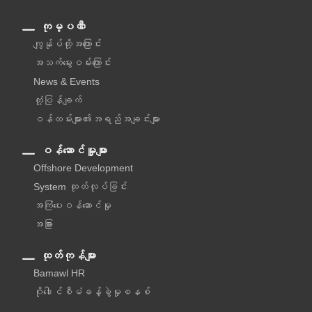
ကုမ္ပဏီ
ကျွန်ုပ်တို့အကြောင်း
အသက်မွေးဝမ်းကြောင်း
News & Events
တုံ့ပြန်ချက်
ဝန်ထမ်းများ၏အရည်အချင်းများ
ဝန်ဆောင်မှူများ
Offshore Development
System ထုတ်လုပ်ခြင်း
အကြံပေးဝန်ဆောင်မှု‌
အခြား
ထုတ်ကုန်များ
Bamawl HR
ဂိုဒေါင်စီမံခန့်ခွဲမှုစနစ်