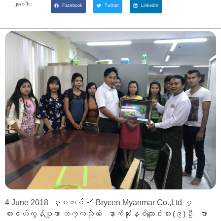
မျှဝေပါ :
Facebook
Twitter
LinkedIn
4 June 2018 မှစတင် ၍ Brycen Myanmar Co.,Ltd မှ
ထားဝယ်ကွန်ပျူတာ တက္ကသိုလ် ေ နာက်ဆုံးနှစ်ကျောင်းသား (၉)ဦး အား