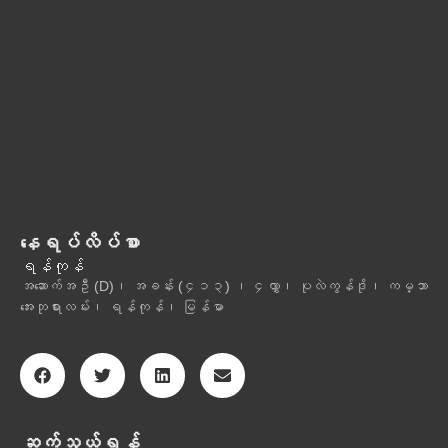
နေရပ်လိပ်စာ
ရန်ကုန်
အဆောက်အဦ (D)၊ အခန်း (၄၁၃) ၊ ၄လွှာ၊ ပုလဲကွန်ဒို၊ ကမ္ဘာ
အေးဘုရားလမ်း၊ ရန်ကုန်၊ မြန်မာ
ဆက်သွယ်ရန်