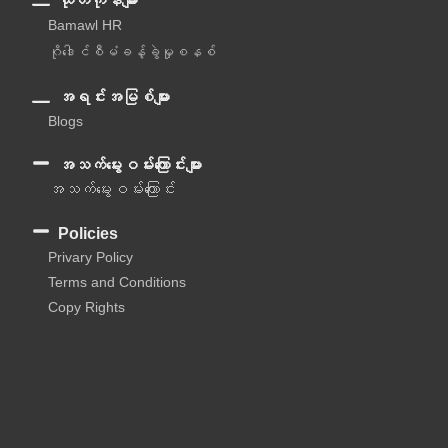
ထုတ်ကုန်များ
Bamawl HR
ဂိုဒေါင်စီမံခန့်ခွဲမှုစနစ်
အရင်းအမြစ်များ
Blogs
အသက်မွေးဝမ်းကြောင်းများ
အသက်မွေးဝမ်းကြောင်း
Policies
Privary Policy
Terms and Conditions
Copy Rights