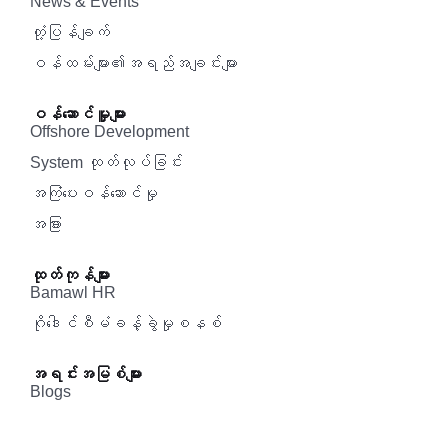
News & Events
တုံ့ပြန်ချက်
ဝန်ထမ်းများ၏အရည်အချင်းများ
ဝန်ဆောင်မှူများ
Offshore Development
System ထုတ်လုပ်ခြင်း
အကြံပေးဝန်ဆောင်မှု‌
အခြား
ထုတ်ကုန်များ
Bamawl HR
ဂိုဒေါင်စီမံခန့်ခွဲမှုစနစ်
အရင်းအမြစ်များ
Blogs