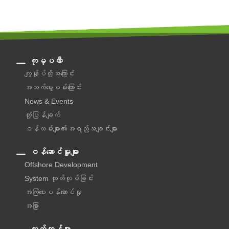
ကုမ္ပဏီ
ကျွန်ုပ်တို့အကြောင်း
အသက်မွေးဝမ်းကြောင်း
News & Events
တုံ့ပြန်ချက်
ဝန်ထမ်းများ၏အရည်အချင်းများ
ဝန်ဆောင်မှူများ
Offshore Development
System ထုတ်လုပ်ခြင်း
အကြံပေးဝန်ဆောင်မှု‌
အခြား