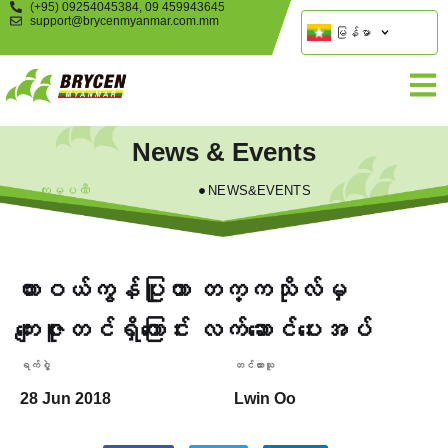
(+95) 09254045384, 09 459943645
support@brycenmyanmar.com.mm
မြန်မာ
News & Events
ကုမ္ပဏီ
NEWS&EVENTS
ထားဝယ်ကွန်ပြူတာ တက္ကသိုလ်မှ
ကျေးဇူးတင်ရှိကြောင်း လက်ဆောင်ပေးအပ်
ရက်စွဲ့
တင်ထားသူ
28 Jun 2018
Lwin Oo