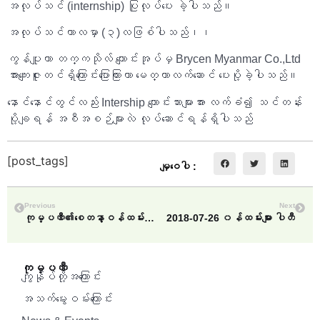
အလုပ်သင် (internship) ပြုလုပ်ပေး ခဲ့ပါသည်။
အလုပ်သင်ကာလမှာ (၃)လဖြစ်ပါသည်၊၊
ကွန်ပျူတာ တက္ကသိုလ် ကျောင်းအုပ်မှ Brycen Myanmar Co.,Ltd
အားကျေးဇူးတင်ရှိကြောင်းပြောကြားကာ မေတ္တာလက်ဆောင် ပေးပို့ခဲ့ပါသည်။
နောင်နောင်တွင်လည်း Intership ကျောင်းသားများအား လက်ခံ၍ သင်တန်း
ပို့ချရန် အစီအစဉ်များလဲ လုပ်ဆောင်ရန်ရှိပါသည်
[post_tags]
မျှဝေပါ :
Previous
Next
ကုမ္ပဏီ၏စေတနာ့ဝန်ထမ်းသင်တန်း (21.5.2018)
2018-07-26 ၀န်ထမ်းများ ပါတီ
ကုမ္ပဏီ
ကျွန်ုပ်တို့အကြောင်း
အသက်မွေးဝမ်းကြောင်း