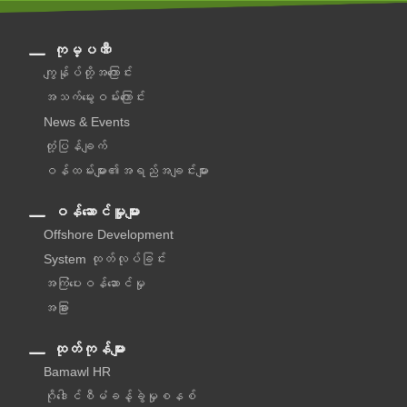
ကုမ္ပဏီ
ကျွန်ုပ်တို့အကြောင်း
အသက်မွေးဝမ်းကြောင်း
News & Events
တုံ့ပြန်ချက်
ဝန်ထမ်းများ၏အရည်အချင်းများ
ဝန်ဆောင်မှူများ
Offshore Development
System ထုတ်လုပ်ခြင်း
အကြံပေးဝန်ဆောင်မှု‌
အခြား
ထုတ်ကုန်များ
Bamawl HR
ဂိုဒေါင်စီမံခန့်ခွဲမှုစနစ်