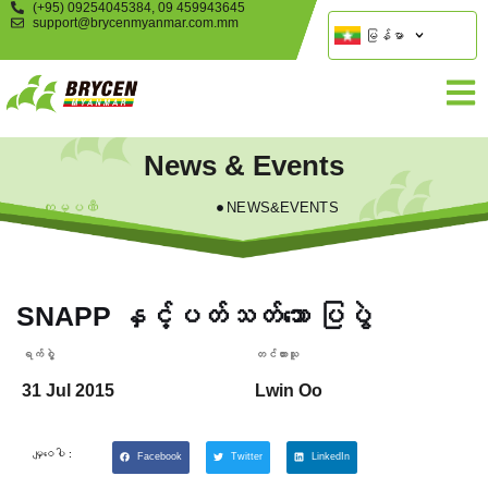
(+95) 09254045384, 09 459943645
support@brycenmyanmar.com.mm
မြန်မာ
News & Events
ကုမ္ပဏီ
NEWS&EVENTS
SNAPP နှင့်ပတ်သတ်သော ပြပွဲ
ရက်စွဲ့
တင်ထားသူ
31 Jul 2015
Lwin Oo
မျှဝေပါ :
Facebook
Twitter
LinkedIn