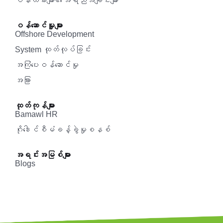
ဝန်ထမ်းများ၏အရည်အချင်းများ
ဝန်ဆောင်မှူများ
Offshore Development
System ထုတ်လုပ်ခြင်း
အကြံပေးဝန်ဆောင်မှု‌
အခြား
ထုတ်ကုန်များ
Bamawl HR
ဂိုဒေါင်စီမံခန့်ခွဲမှုစနစ်
အရင်းအမြစ်များ
Blogs