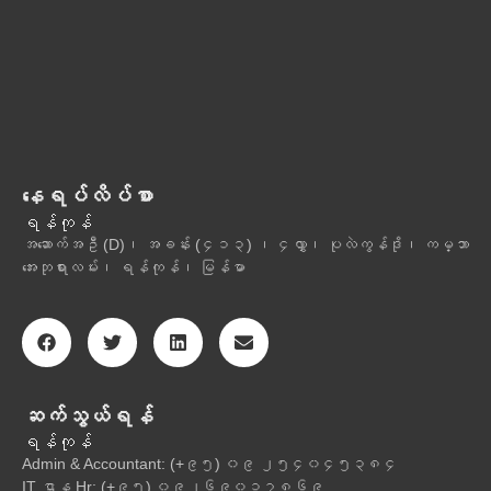
နေရပ်လိပ်စာ
ရန်ကုန်
အဆောက်အဦ (D)၊ အခန်း (၄၁၃) ၊ ၄လွှာ၊ ပုလဲကွန်ဒို၊ ကမ္ဘာ
အေးဘုရားလမ်း၊ ရန်ကုန်၊ မြန်မာ
ဆက်သွယ်ရန်
ရန်ကုန်
Admin & Accountant: (+၉၅) ၀၉ ၂၅၄၀၄၅၃၈၄
IT ဌာန Hr: (+၉၅) ၀၉၂၆၉၀၁၇၈၆၉