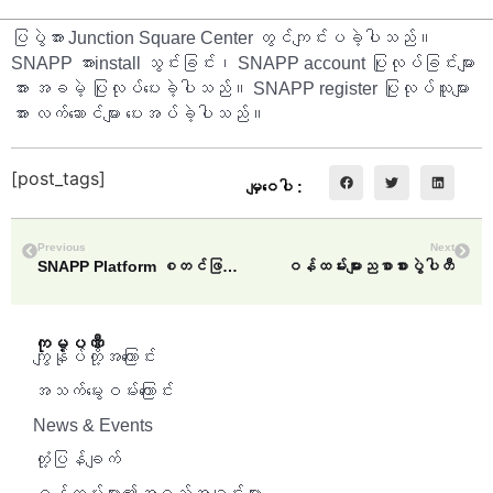
ပြပွဲအား Junction Square Center တွင်ကျင်းပခဲ့ပါသည်။
SNAPP အားinstall သွင်းခြင်း၊ SNAPP account ပြုလုပ်ခြင်းများ
အား အခမဲ့ ပြုလုပ်ပေးခဲ့ပါသည်။ SNAPP register ပြုလုပ်သူများ
အား လက်ဆောင်များ ပေးအပ်ခဲ့ပါသည်။
[post_tags]
မျှဝေပါ :
Previous
Next
SNAPP Platform စတင်ဖြန့်ဖြူးခြင်း
ဝန်ထမ်းများညစာစားပွဲပါတီ
ကုမ္ပဏီ
ကျွန်ုပ်တို့အကြောင်း
အသက်မွေးဝမ်းကြောင်း
News & Events
တုံ့ပြန်ချက်