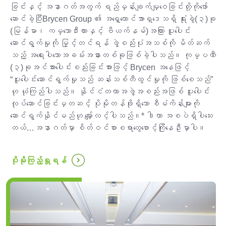
ခြင်းနှင့် အနာဂတ်အတွက် ရည်မှန်းချက်မျှဝေခြင်းတို့ကိုဖော်
ဆောင်ခဲ့ပြီးBrycen Group ၏ အရှေ့တောင်အာရှဒေသရှိ ရုံးခွဲ(၃)ခု
(မြန်မာ၊ ကမ္ဘောဒီးယားနှင့် ဗီယက်နမ်)အကြား ပူးပေါင်း
ဆောင်ရွက်မှုကို မြှင့်တင်ရန် ဖွဲ့စည်းပုံအသစ်ကို မိတ်ဆက်
သည့် အရေးပါသောအခမ်းအနားတစ်ခုဖြစ်ခဲ့ပါသည်။ ကုမ္ပဏီ
(၃)ခုအင်အားပေါင်းစည်းခြင်းအားဖြင့် Brycen အနေဖြင့်
“ပူးပေါင်းဆောင်ရွက်မှုသည် ဆန်းသစ်တီထွင်မှုကို ဖြစ်စေသည်”
ဟု ယုံကြည်ပါသည်။ နိုင်ငံတကာအဖွဲ့အစည်းအဖြစ် ပူးပေါင်း
လုပ်ဆောင်ခြင်းမှတဆင့် ပိုမိုတန်ဖိုးရှိသော စီမံကိန်းများကို
ဆောင်ရွက်နိုင်မည်ဟု မျှော်လင့်ပါသည်။* ဒါဟာ အစပဲရှိပါသေး
တယ်…အနာဂတ်မှာ စိတ်ဝင်စားစရာတွေစောင့်ကြိုနေဦးမှာပါ။
...
ပိုမိုကြည့်ရှုရန်