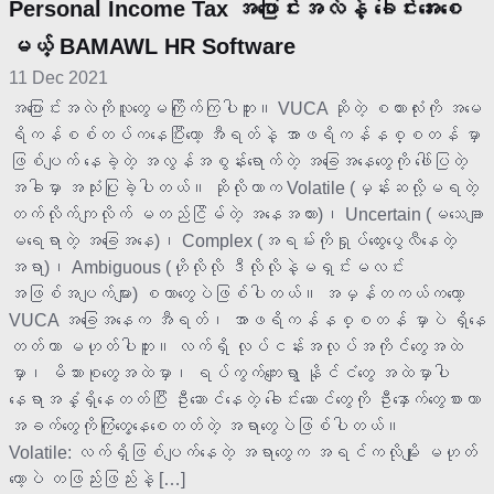
Personal Income Tax အပြောင်းအလဲနဲ့ ခေါင်းအေးစေ
မယ့် BAMAWL HR Software
11 Dec 2021
အပြောင်းအလဲကိုလူတွေမကြိုက်ကြပါဘူး။ VUCA ဆိုတဲ့ စကားလုံးကို အမေ
ရိကန်စစ်တပ်ကနေပြီးတော့ အီရတ်နဲ့ အာဖရိကန်နစ္စတန် မှာ
ဖြစ်ပျက် နေခဲ့တဲ့ အလွန်အစွန်းရောက်တဲ့ အခြေအနေတွေကို ဖေါ်ပြတဲ့
အခါမှာ အသုံးပြုခဲ့ပါတယ်။ ဆိုလိုတာက Volatile (မှန်းဆလို့မရတဲ့
တက်လိုက်ကျလိုက် မတည်ငြိမ်တဲ့ အနေအထား)၊ Uncertain (မသေချာ
မရေရာတဲ့ အခြေအနေ)၊ Complex (အရမ်းကိုရှုပ်ထွေးပွေလီနေတဲ့
အရာ)၊ Ambiguous (ဟိုလိုလို ဒီလိုလိုနဲ့မရှင်းမလင်း
အဖြစ်အပျက်များ) စတာတွေပဲဖြစ်ပါတယ်။ အမှန်တကယ်ကတော့
VUCA အခြေအနေက အီရတ်၊ အာဖရိကန်နစ္စတန် မှာပဲ ရှိနေ
တတ်တာ မဟုတ်ပါဘူး။ လက်ရှိ လုပ်ငန်းအလုပ်အကိုင်တွေအထဲ
မှာ၊ မိသားစုတွေအထဲမှာ၊ ရပ်ကွက်ကျေးရွာ နိုင်ငံတွေ အထဲမှာပါ
နေရာအနှံ့ရှိနေတတ်ပြီး ဦးဆောင်နေတဲ့ ခေါင်းဆောင်တွေကို ဦးနှောက်တွေစားကာ
အခက်တွေကိုကြုံတွေ့နေစေတတ်တဲ့ အရာတွေပဲဖြစ်ပါတယ်။
Volatile: လက်ရှိဖြစ်ပျက်နေတဲ့ အရာတွေက အရင်ကလိုမျိုး မဟုတ်
တော့ပဲ တဖြည်းဖြည်းနဲ့ […]