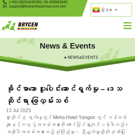
(+95) 09254045384, 09 459943645
support@brycenmyanmar.com.mm
မြန်မာ
News & Events
ကုမ္ပဏီ
NEWS&EVENTS
ခိုင်မာသော ပူးပေါင်းဆောင်ရွက်မှု – ဒေသ
ဆိုင်ရာ ခြေလှမ်းသစ်
13 Jul 2025
ဇူလိုင် ၉ ရက်နေ့တွင် Melia Hotel Yangon တွင် ဝန်ထမ်း
များနှင့်တကွ ပွဲအခမ်းအနားကို အောင်မြင်စွာကျင်းပခဲ့ပါသည်။
အဆိုပါအခမ်းအနားသည် ယုံကြည်မှု၊ ညီညွတ်မှုတို့ကို ဂုဏ်ပြု