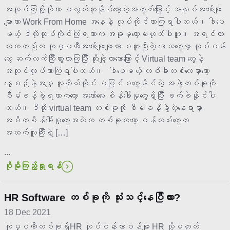
အလုပ်ကြဖို့ဆိုတာ မလွယ်ကူနိုင်တော့တဲ့အတွက်ကြောင့် အလုပ်အတော်များ
များဟာ Work From Home အနေနဲ့ လုပ်ကိုင်လာကြရပါတယ်။ ဒါပေ
မယ့် ဒီလိုလုပ်ကိုင်ကြရတာက အခုမှတော့မဟုတ်ပါဘူး။ အရင်ကာ
လကတည်းက ကုမ္ပဏီအတော်များများဟာ မတူညီတဲ့ ဒေသတွေမှာ လုပ်ငန်း
တွေ ဆက်လက်ကြီးထွားလာကြပြီး တိုးချဲ့လာသောကြောင့် Virtual team တွေနဲ့
အလုပ်လုပ်လာကြရပါတယ်။ ဒါပေမယ့် တစ်ခါတစ်လေမှာတော့
နေ့စဉ်နဲ့အမျှ လူကိုယ်တိုင် မမြင်မတွေ့နိုင်တဲ့ အဖွဲ့တစ်ခုကို
စီမံခန့်ခွဲရတာကတော့ အတော်လေး စိန်ခေါ်မှုတွေရှိပြီး ခက်ခဲနိုင်ပါ
တယ်။ ဒီလို virtual team တစ်ခုကို စီမံခန့်ခွဲတဲ့နေရာမှာ
အဓိကစိန်ခေါ်မှုတွေအထဲက တစ်ခုကတော့ ဝန်ထမ်းတွေက
အထက်လူကြီးရဲ့ […]
...
ပိုမိုကြည့်ရှုရန်
HR Software တစ်ခုကို သုံးသင့်နေပြီလား?
18 Dec 2021
ကုမ္ပဏီတစ်ခုရှိHR လုပ်ငန်းတာဝန်များ HR သို့မဟုတ်