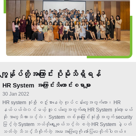
ကျွန်ုပ်တို့အကြောင်း ပိုမိုသိရှိရန်
HR System အကြောင်းသိကောင်းစရာများ
30 Jan 2022
HR system သုံးဖို့ စဥ်းစားနေတဲ့ လုပ်ငန်းတွေအတွက်ကော၊ HR
နယ်ပယ်ထဲ၀င်မယ့် လူငယ်တွေအတွက်ရော HR System သုံးတော့မယ်
ဆို ဘာတွေသိထားသင့်လဲ၊ System တစ်ခုပြောင်းသုံးဖို့အတွက် security
မြင့်တဲ့ System ဘယ်လိုရွေးချယ်သင့်လဲ စတဲ့ HR System နဲ့ပတ်
သတ်တဲ့ သိသင့်သိထိုက်တဲ့ အမေးအ‌ဖြေတွေကို ဖော်ပြပေးလိုက်ပါတယ်။