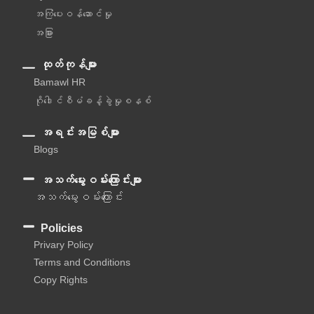
အကြံပေးဝန်ဆောင်မှု‌
အခြား
ထုတ်ကုန်များ
Bamawl HR
ဂိုဒေါင်စီမံခန့်ခွဲမှုစနစ်
အရင်းအမြစ်များ
Blogs
အသက်မွေးဝမ်းကြောင်းများ
အသက်မွေးဝမ်းကြောင်း
Policies
Privary Policy
Terms and Conditions
Copy Rights