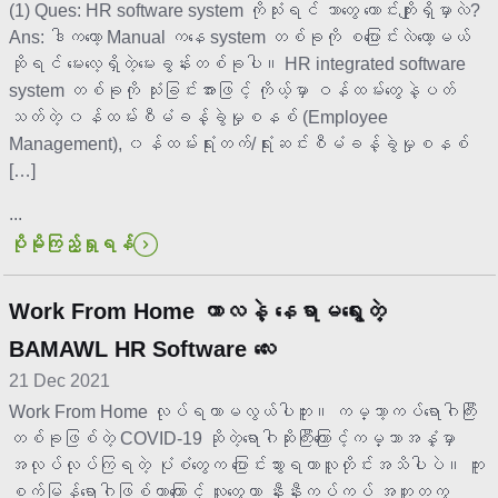
(1) Ques: HR software system ကိုသုံးရင် ဘာတွေ ကောင်းကျိုးရှိမှာလဲ?
Ans: ဒါကတော့ Manual ကနေ system တစ်ခုကို စပြောင်းလဲတော့မယ်
ဆိုရင် မေးလေ့ရှိတဲ့မေးခွန်းတစ်ခုပါ။ HR integrated software
system တစ်ခုကို သုံးခြင်းအားဖြင့် ကိုယ့်မှာ ဝန်ထမ်းတွေနဲ့ပတ်
သတ်တဲ့ ၀န်ထမ်းစီမံခန့်ခွဲမှုစနစ် (Employee
Management), ၀န်ထမ်းရုံးတက်/ရုံးဆင်းစီမံခန့်ခွဲမှုစနစ်
[…]
...
ပိုမိုကြည့်ရှုရန်
Work From Home ကာလနဲ့ နေရာမရွေးတဲ့
BAMAWL HR Software လေး
21 Dec 2021
Work From Home လုပ်ရတာမလွယ်ပါဘူး။ ကမ္ဘာ့ကပ်ရောဂါကြီး
တစ်ခုဖြစ်တဲ့ COVID-19 ဆိုတဲ့ရောဂါဆိုးကြီးကြောင့်ကမ္ဘာအနှံ့မှာ
အလုပ်လုပ်ကြရတဲ့ ပုံစံတွေက ပြောင်းသွားရတာလူတိုင်းအသိပါပဲ။ ကူး
စက်မြန်ရောဂါဖြစ်တာကြောင့် လူတွေဟာ နီးနီးကပ်ကပ် အတူတကွ