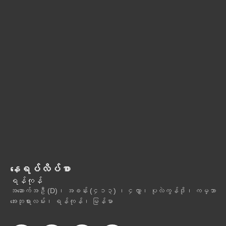
နေရပ်လိပ်စာ
ရန်ကုန်
အဆောက်အဦ (D)၊ အခန်း (၄၁၃) ၊ ၄လွှာ၊ ပုလဲကွန်ဒို၊ ကမ္ဘာ
အေးဘုရားလမ်း၊ ရန်ကုန်၊ မြန်မာ