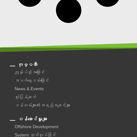
ကုမ္ပဏီ
ကျွန်ုပ်တို့အကြောင်း
အသက်မွေးဝမ်းကြောင်း
News & Events
တုံ့ပြန်ချက်
ဝန်ထမ်းများ၏အရည်အချင်းများ
ဝန်ဆောင်မှူများ
Offshore Development
System ထုတ်လုပ်ခြင်း