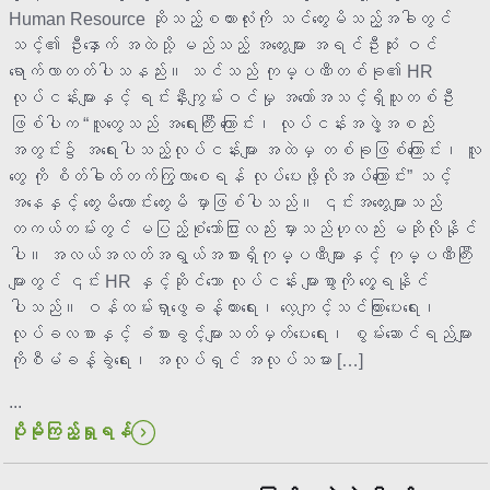
Human Resource ဆိုသည့်စကားလုံးကို သင်တွေးမိသည့်အခါတွင်
သင့်၏ ဦးနှောက် အထဲသို့ မည်သည့် အတွေးများ အရင်ဦးဆုံး ဝင်
ရောက်လာတတ်ပါသနည်း။ သင်သည် ကုမ္ပဏီတစ်ခု၏ HR
လုပ်ငန်းများနှင့် ရင်းနှီးကျွမ်းဝင်မှု အတော်အသင့်ရှိသူတစ်ဦး
ဖြစ်ပါက “လူတွေသည် အရေးကြီး ကြောင်း၊ လုပ်ငန်းအဖွဲ့အစည်း
အတွင်း၌ အရေးပါသည့်လုပ်ငန်းများ အထဲမှ တစ်ခုဖြစ်ကြောင်း၊ လူ
တွေ ကို စိတ်ဓါတ်တက်ကြွလာစေရန် လုပ်ပေးဖို့လိုအပ်ကြောင်း” သင့်
အနေနှင့် တွေးမိကောင်းတွေးမိ မှာဖြစ်ပါသည်။ ၎င်းအတွေးများသည်
တကယ်တမ်းတွင် မပြည့်စုံသော်ငြားလည်း မှားသည်ဟုလည်း မဆိုလိုနိုင်
ပါ။ အလယ်အလတ်အရွယ်အစားရှိကုမ္ပဏီများနှင့် ကုမ္ပဏီကြီး
များတွင် ၎င်း HR နှင့်ဆိုင်သော လုပ်ငန်း များစွာကို တွေ့ရနိုင်
ပါသည်။ ဝန်ထမ်းရှာဖွေခန့်ထားရေး၊ လေ့ကျင့်သင်ကြားပေးရေး၊
လုပ်ခလစာနှင့် ခံစားခွင့်များသတ်မှတ်ပေးရေး၊ စွမ်းဆောင်ရည်များ
ကိုစီမံခန့်ခွဲရေး၊ အလုပ်ရှင် အလုပ်သမား […]
...
ပိုမိုကြည့်ရှုရန်