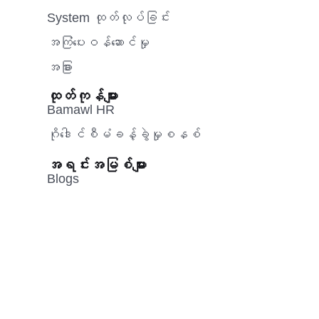
System ထုတ်လုပ်ခြင်း
အကြံပေးဝန်ဆောင်မှု‌
အခြား
ထုတ်ကုန်များ
Bamawl HR
ဂိုဒေါင်စီမံခန့်ခွဲမှုစနစ်
အရင်းအမြစ်များ
Blogs