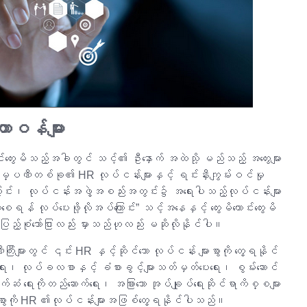
ာဝန်များ
တွေးမိသည့်အခါတွင် သင့်၏ ဦးနှောက် အထဲသို့ မည်သည့် အတွေးများ
ီတစ်ခု၏ HR လုပ်ငန်းများနှင့် ရင်းနှီးကျွမ်းဝင်မှု
ြောင်း၊ လုပ်ငန်းအဖွဲ့အစည်းအတွင်း၌ အရေးပါသည့်လုပ်ငန်းများ
န် လုပ်ပေးဖို့လိုအပ်ကြောင်း” သင့်အနေနှင့် တွေးမိကောင်းတွေးမိ
စုံသော်ငြားလည်း မှားသည်ဟုလည်း မဆိုလိုနိုင်ပါ။
းတွင် ၎င်း HR နှင့်ဆိုင်သော လုပ်ငန်း များစွာကို တွေ့ရနိုင်
ေး၊ လုပ်ခလစာနှင့် ခံစားခွင့်များသတ်မှတ်ပေးရေး၊ စွမ်းဆောင်
ံ ရေးကိုတည်ဆောက်ရေး၊ အခြားသော အုပ်ချုပ်ရေးဆိုင်ရာကိစ္စများ
းစွာကို HR ၏လုပ်ငန်းများအဖြစ်တွေ့ရနိုင်ပါသည်။