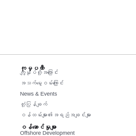
ကုမ္ပဏီ
ကျွန်ုပ်တို့အကြောင်း
အသက်မွေးဝမ်းကြောင်း
News & Events
တုံ့ပြန်ချက်
ဝန်ထမ်းများ၏အရည်အချင်းများ
ဝန်ဆောင်မှုများ
Offshore Development