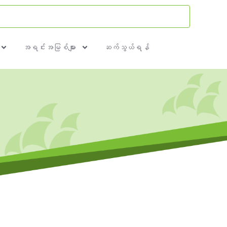
အရင်းအမြစ်များ
ဆက်သွယ်ရန်