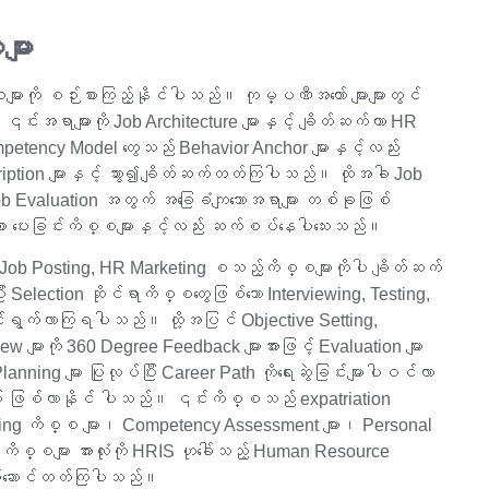
ျား
းကို စဉ်းစားကြည့်နိုင်ပါသည်။ ကုမ္ပဏီအတော် များများတွင်
်းအရာများကို Job Architecture များနှင့် ချိတ်ဆက်ကာ HR
tency Model တွေသည် Behavior Anchor များနှင့်လည်း
ption များနှင့် သွား၍ချိတ်ဆက်တတ်ကြပါသည်။ ထိုအခါ Job
b Evaluation အတွက် အခြေခံကျသောအရာများ တစ်ခုဖြစ်
ာ ပေးခြင်းကိစ္စများနှင့်လည်း ဆက်စပ်နေပါသေးသည်။
, Job Posting, HR Marketing စသည့်ကိစ္စများကိုပါ ချိတ်ဆက်
lection ဆိုင်ရာကိစ္စတွေဖြစ်သော Interviewing, Testing,
်ရွက်လာကြရပါသည်။ ထို့အပြင် Objective Setting,
w များကို 360 Degree Feedback များအားဖြင့် Evaluation များ
ing များ ပြုလုပ်ပြီး Career Path ကိုရေးဆွဲခြင်းများပါဝင်လာ
 ဖြစ်လာနိုင် ပါသည်။ ၎င်းကိစ္စသည် expatriation
ing ကိစ္စ များ၊ Competency Assessment များ၊ Personal
ကိစ္စများ အားလုံးကို HRIS ဟုခေါ်သည့် Human Resource
ုပ်ဆောင်တတ်ကြပါသည်။