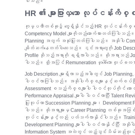
ပါသည်။
HR ၏ များပြားလှသော လုပ်ငန်းကိစ္စမ
ကုမ္ပဏီတစ်ခု၌ တွေ့ရှိနိုင်သည့် HR လုပ်ငန်းကိစ္စမျာ
Competency Model များကိုတည်ဆောက်ထားတတ်ကြပါသည်။ ၎င
Planning အတွက် အသုံးပြုတတ်ကြပါသည်။ အဆိုပါ Compe
ချိတ်ဆက်နေတတ်ပါသေးသည်။ ၎င်းအရာတွေကို Job Descri
Profile ဆိုသည့်အရာကို ရရှိလာပါသည်။ ထိုအရာသည် Jo
ပါသည်။ ထို့အပြင် Remuneration ဟုခေါ်သော လုပ်ခလစ
Job Description များရှိလာသည့်အခါတွင် Job Planning
ပါဝင်လာကြပါသည်။ အဆိုပါကိစ္စများနှင့်ဆက်စပ်ပြီး Se
Assessment စသည့်ကိစ္စများပါ ပါဝင်လုပ်ကိုင် ဆောင
Performance Appraisal များပါ ပါဝင်လာပြီး Talent Revie
ပြုလုပ်ကာ Succession Planning များ၊ Development Plann
ပါသည်။ ထိုအရာများမှ Career Planning တစ်ခုအဖြစ်
လုပ်ငန်းများနှင့်လည်း ပတ်သက်လာနိုင်ပါသည်။ Train
Development Planning များပါ ပါဝင်လာနိုင်ပြီး အဆိုပါ
Information System အထဲတွင် ထည့်သွင်းသိမ်းဆည်းလ