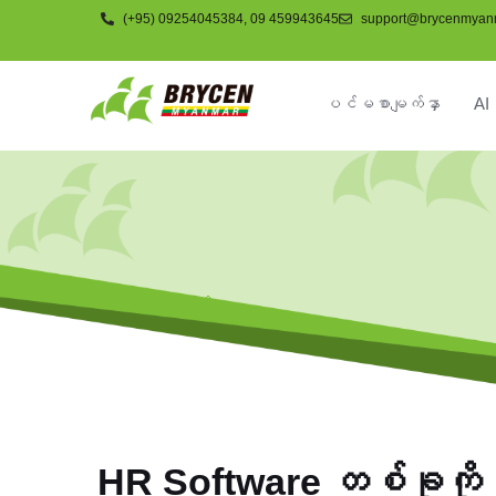
(+95) 09254045384, 09 459943645
support@brycenmyan
ပင်မစာမျက်နှာ
AI 
အရင်းအမြစ်များ
HR Software တစ်ခုကို သု