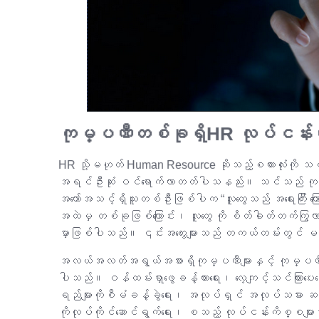
ကုမ္ပဏီတစ်ခုရှိHR လုပ်ငန်းတ
HR သို့မဟုတ် Human Resource ဆိုသည့်စကားလုံးကို သင်
အရင်ဦးဆုံး ဝင်ရောက်လာတတ်ပါသနည်း။ သင်သည် ကုမ္ပဏ
အတော်အသင့်ရှိသူတစ်ဦးဖြစ်ပါက “လူတွေသည် အရေးကြီး က
အထဲမှ တစ်ခုဖြစ်ကြောင်း၊ လူတွေ ကို စိတ်ဓါတ်တက်ကြွလာစေရ
မှာဖြစ်ပါသည်။ ၎င်းအတွေးများသည် တကယ်တမ်းတွင် မပြည့်
အလယ်အလတ်အရွယ်အစားရှိကုမ္ပဏီများနှင့် ကုမ္ပဏီကြီးမျာ
ပါသည်။ ဝန်ထမ်းရှာဖွေခန့်ထားရေး၊ လေ့ကျင့်သင်ကြားပေးရ
ရည်များကိုစီမံခန့်ခွဲရေး၊ အလုပ်ရှင် အလုပ်သမား ဆက်ဆ
ကိုလုပ်ကိုင်ဆောင်ရွက်ရေး၊ စသည့် လုပ်ငန်းကိစ္စမျာ