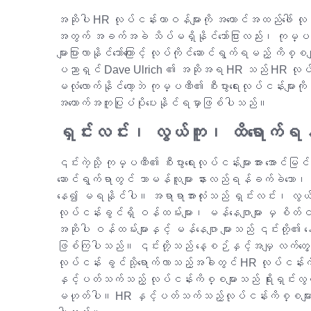
အဆိုပါ HR လုပ်ငန်းတာဝန်များကို အကောင်အထည်ဖေါ် လုပ
အတွက် အခက်အခဲ သိပ်မရှိနိုင်သော်ငြားလည်း၊ ကုမ္ပဏ
များပြားလာနိုင်သော်ကြောင့် လုပ်ကိုင်ဆောင်ရွက်ရမည့် ကိစ္စ
ပညာရှင် Dave Ulrich ၏ အဆိုအရ HR သည် HR လုပ်ငန်
မလုံလောက်နိုင်တော့ဘဲ ကုမ္ပဏီ၏ စီးပွားရေးလုပ်ငန်းများက
အထောက်အကူပြုပံပိုးပေးနိုင်ရမှာဖြစ်ပါသည်။
ရှင်းလင်း၊ လွယ်ကူ၊ ထိရောက်ရန်
၎င်းကဲ့သို့ ကုမ္ပဏီ၏ စီးပွားရေးလုပ်ငန်းများအား အောင်မ
ဆောင်ရွက်ရာတွင် သာမန်လူများ နားလည်ရန်ခက်ခဲသော၊ လ
နေ၍ မရနိုင်ပါ။ အရာရာအားလုံးသည် ရှင်းလင်း၊ လွယ်က
လုပ်ငန်းခွင်ရှိ ဝန်ထမ်းများ၊ မန်နေဂျာများ မှ စိတ်
အဆိုပါ ဝန်ထမ်းများနှင့် မန်နေဂျာ များသည် ၎င်းတို့၏ 
ဖြစ်ကြပါသည်။ ၎င်းတို့သည် နေ့စဉ်နှင့်အမျှ လက်တွေ
လုပ်ငန်း ခွင်သို့ရောက်လာသည့်အခါတွင် HR လုပ်ငန်းကိစ
နှင့်ပတ်သက်သည့် လုပ်ငန်းကိစ္စများသည် ရိုးရှင်းလ
မဟုတ်ပါ။ HR နှင့်ပတ်သက်သည့်လုပ်ငန်းကိစ္စများသည