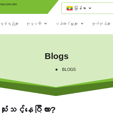
mar.com.mm
မြန်မာ
စွမ်းရည်များ
ကုမ္ပဏီ
ဝန်ဆောင်မှူများ
ထုတ်ကုန်များ
Blogs
BLOGS
ံးသင့်နေပြီလား?