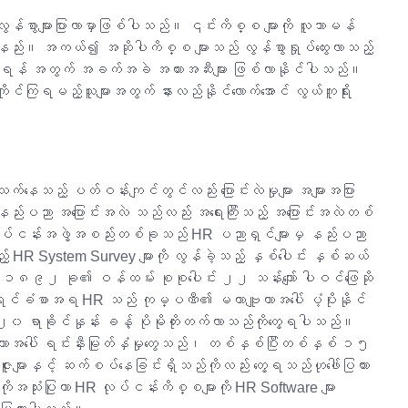
န်စွာများပြားလာမှာဖြစ်ပါသည်။ ၎င်းကိစ္စ များကို လူသာမန်
ည်း။ အကယ်၍ အဆိုပါကိစ္စ များသည် လွန်စွာရှုပ်ထွေးလာသည့်
ိုင်ရန် အတွက် အခက်အခဲ အတားအဆီးများ ဖြစ်လာနိုင်ပါသည်။
ကိုင်ကြရမည့်သူများအတွက် နားလည်နိုင်လောက်အောင် လွယ်ကူရိုး
သည့် ပတ်ဝန်းကျင်တွင်လည်း ပြောင်းလဲမှုများ အများအပြား
 နည်းပညာ အပြောင်းအလဲ သည်လည်း အရေးကြီးသည့် အပြောင်းအလဲတစ်
လုပ်ငန်းအဖွဲ့အစည်းတစ်ခုသည် HR ပညာရှင်များမှ နည်းပညာ
ည့် HR System Survey များကို လွန်ခဲ့သည့် နှစ်ပေါင်း နှစ်ဆယ်
း ၁၈၉၂ ခု၏ ဝန်ထမ်း စုစုပေါင်း ၂၂ သန်းကျော် ပါဝင်ဖြေဆို
င်ခံစာအရ HR သည် ကုမ္ပဏီ၏ မဟာဗျူဟာအပေါ် ပံ့ပိုးနိုင်
၀ ရာခိုင်နှုန်း ခန့် ပိုမိုတိုးတက်လာသည်ကိုတွေ့ရပါသည်။
ဟာအပေါ် ရင်းနှီးမြုတ်နှံမှုတွေသည်၊ တစ်နှစ်ပြီးတစ်နှစ် ၁၅
ဇူးများနှင့် ဆက်စပ်နေခြင်းရှိသည်ကိုလည်း တွေ့ရသည်ဟုဖေါ်ပြထား
ုအသုံးပြုကာ HR လုပ်ငန်းကိစ္စများကို HR Software များ