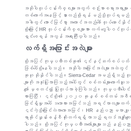
အဆိုပါလုပ်ငန်းကိစ္စများအတွက် စဉ်းစားစရာအရာများ လွ
တစ်ယောက်အနေဖြင့် နားလည်ဖို့ရန် မည်သို့လုပ်ရမည်န
အခါတွင် အောင်မြင်စွာ အကောင်အထည်ဖေါ် လုပ်ဆောင်န
ထို့ကြောင့် HR လုပ်ငန်းကိစ္စများအား လက် တွေ့ပါဝင်လုပ်
ရှင်းစေရန် အလွန် အရေးကြီးလှပါသည်။
လက်ရှိအပြောင်းအလဲများ
ထို့အပြင် ကုမ္ပဏီတစ်ခု၏ ၎င်းနှင့်ဆက်စပ်ပတ်သက်နေ
ဖြစ်ပေါ်လို့နေပါသည်။ အဆိုပါအပြောင်းအလဲများအထဲတွင်
ခုဟု ဆိုနိုင်ပါသည်။ Sierra-Cedar အမည်ရှိသည့် 
များကို အသုံးပြုလာကြသည့်အပေါ်တွင် စစ်တမ်းများကောက်ယူသ
ကျော် မှစတင်၍ ပြုလုပ်လာခဲ့ကြပါသည်။ ကုမ္ပဏီပေါင်
ထားကြပြီး၊ ၎င်းတို့၏ ၂၀၂၀ ခုနှစ် စစ်တမ်း အစီရ
ခြင်းရှိမှုအပေါ် သဘောထားအမြင်သည် အရင်ကာလများထက်၂
၎င်းကဲ့သို့ပြောင်းလဲလာသောအမြင်၊ HR နည်းပညာ မဟာ ဗျူ
ရာခိုင်နှုန်းခန့်စီ တိုးတက်ရရှိ လာသည့် ရလဒ်အကျိုးကျေး
ပါသည်။ ထို့အပြင် ကုမ္ပဏီအတော်များများသည် နည်းပညာကိ