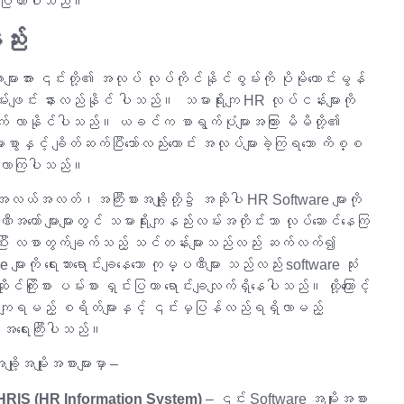
ေါ်ပြထားပါသည်။
ည်း
းအား ၎င်းတို့၏ အလုပ် လုပ်ကိုင်နိုင်စွမ်းကို ပိုမိုကောင်းမွန်
်း နားလည်နိုင် ပါသည်။ သမားရိုးကျ HR လုပ်ငန်းများကို
်ရွက် လာနိုင်ပါသည်။ ယခင်က စာရွက်ပုံများအကြား မိမိတို့၏
ားစွာနှင့် ချိတ်ဆက်ပြီးသော်လည်းကောင်း အလုပ်များခဲ့ကြရသော ကိစ္စ
ိုင်လာကြပါသည်။
ယ်အလတ်၊အကြီးစားအချို့တို့၌ အဆိုပါ HR Software များကို
ဏီအတော် များများတွင် သမားရိုးကျနည်းလမ်းအတိုင်းသာ လုပ်ဆောင်နေကြ
ံးပြုပြီး လစာတွက်ချက်သည့် သင်တန်းများသည်လည်း ဆက်လက်၍
ားကို ရေးသားရောင်းချနေသော ကုမ္ပဏီများ သည်လည်း software သုံး
ဆိုင်ကြိုးစား ပမ်းစား ရှင်းပြကာ ရောင်းချလျက်ရှိနေပါသည်။ ထို့ကြောင့်
န်ကျရမည့် စရိတ်များနှင့် ၎င်းမှပြန်လည်ရရှိလာမည့်
ရန် အရေးကြီးပါသည်။
အမျိုးအစားများမှာ –
RIS (HR Information System)
– ၎င်း Software အမျိုးအစား