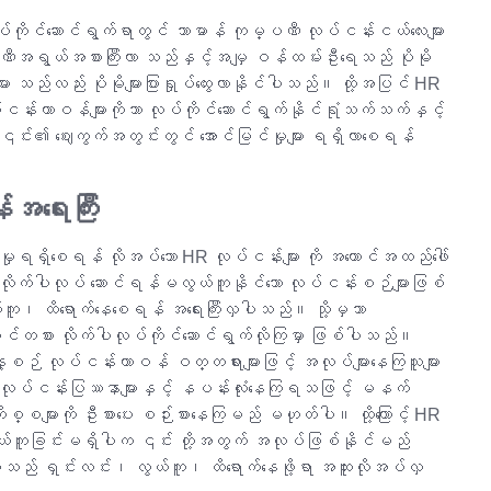
်ကိုင်ဆောင်ရွက်ရာတွင် သာမာန် ကုမ္ပဏီ လုပ်ငန်းငယ်လေးများ
ီအရွယ်အစားကြီးလာ သည်နှင့်အမျှ ဝန်ထမ်းဦးရေသည် ပိုမို
များ သည်လည်း ပိုမိုများပြားရှုပ်ထွေးလာနိုင်ပါသည်။ ထို့အပြင် HR
းတာဝန်များကိုသာ လုပ်ကိုင်ဆောင်ရွက်နိုင်ရုံသက်သက်နှင့်
ို ၎င်း၏ ဈေးကွက်အတွင်းတွင် အောင်မြင်မှုများ ရရှိလာစေရန်
အရေးကြီး
ြင်မှုရရှိစေရန် လိုအပ်သော HR လုပ်ငန်းများ ကို အကောင်အထည်ဖေါ်
ိုက်ပါလုပ် ဆောင်ရန်မလွယ်ကူနိုင်သော လုပ်ငန်းစဉ်များဖြစ်
ူ၊ ထိရောက်နေစေရန် အရေးကြီးလှပါသည်။ သို့မှသာ
ဝင်တစား လိုက်ပါလုပ်ကိုင်ဆောင်ရွက်လိုကြမှာ ဖြစ်ပါသည်။
နေ့စဉ် လုပ်ငန်းတာဝန် ဝတ္တရားများဖြင့် အလုပ်များနေကြသူများ
့လုပ်ငန်းပြဿနာများနှင့် နပန်းလုံးနေကြရသဖြင့် မနက်
္စများကို ဦးစားပေး စဉ်းစားနေကြမည် မဟုတ်ပါ။ ထို့ကြောင့် HR
ွယ်ကူခြင်းမရှိပါက ၎င်း တို့အတွက် အလုပ်ဖြစ်နိုင်မည်
် ရှင်းလင်း၊ လွယ်ကူ၊ ထိရောက်နေဖို့ရာ အထူးလိုအပ်လှ