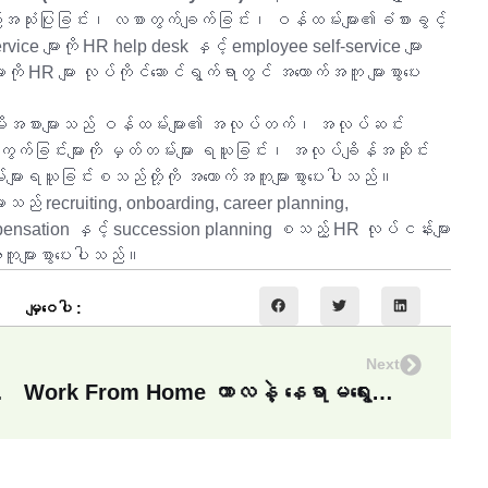
အသုံးပြုခြင်း၊ လစာတွက်ချက်ခြင်း၊ ဝန်ထမ်းများ၏ခံစားခွင့်
vice များကို HR help desk နှင့် employee self-service များ
ကို HR များ လုပ်ကိုင်ဆောင်ရွက်ရာတွင် အထောက်အကူ များစွာပေး
ျိုးအစားများသည် ဝန်ထမ်းများ၏ အလုပ်တက်၊ အလုပ်ဆင်း
က်ခြင်းများကို မှတ်တမ်းများ ရယူခြင်း၊ အလုပ်ချိန်အဆိုင်း
်းများရယူခြင်းစသည်တို့ကို အထောက်အကူများစွာပေးပါသည်။
များသည် recruiting, onboarding, career planning,
ensation နှင့် succession planning စသည့် HR လုပ်ငန်းများ
ကူများစွာပေးပါသည်။
မျှဝေပါ :
Next
HR Software
Work From Home ကာလနဲ့ နေရာမရွေးတဲ့ BAMAWL HR Software လေး