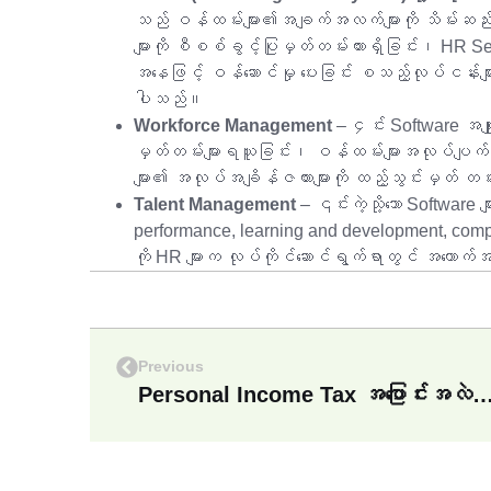
သည် ဝန်ထမ်းများ၏အချက်အလက်များကို သိမ်းဆည်း
များကို စီစစ်ခွင့်ပြုမှတ်တမ်းထားရှိခြင်း၊ HR Ser
အနေဖြင့် ဝန်ဆောင်မှု ပေးခြင်း စသည့်လုပ်ငန်းများ
ပါသည်။
Workforce Management
– ၄င်း Software အမ
မှတ်တမ်းများရယူခြင်း၊ ဝန်ထမ်းများအလုပ်ပျက်ကွ
များ၏ အလုပ်အချိန်ဇယားများကို ထည့်သွင်းမှတ် တမ
Talent Management
– ၎င်းကဲ့သို့သော Software 
performance, learning and development, comp
ကို HR များက လုပ်ကိုင်ဆောင်ရွက်ရာတွင် အထောက်အ
Previous
Personal Income Tax အပြောင်းအလဲနဲ့ ခေါင်းအေးစေမယ့် BAMAWL 