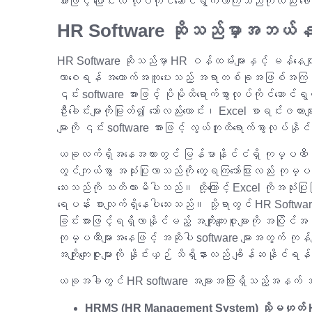
အားဖြင့် ပြောင်းလဲ လုပ်ကိုင်ဆောင်ရွက်လာကြသည်ကိုလည်း ဖ
HR Software ဆိုသည်မှာအဘယ်န
HR Software ဆိုသည်မှာ HR ဝန်ထမ်းများနှင့် မန်နေဂျာမျာ
လာစေရန် အထောက်အကူပေးသည့် အရာတစ်ခုအဖြစ်အကြမ်းဖျင
၎င်း software အားဖြင့် ပိုမိုထိရောက်စွာလုပ်ကိုင်ဆောင
ဦးခေါင်းများကိုမြုတ်၍ သော်လည်းကောင်း၊ Excel စာရင်းဇယားမျ
များကို ၎င်း software အားဖြင့် လွယ်ကူထိရောက်စွာလုပ်န
ယခုလက်ရှိအနေအထားတွင် မြန်မာနိုင်ငံရှိ ကုမ္ပဏီအလ
တွင်ကျယ်စွာ အသုံးပြုလာသည်ကို တွေ့ရကြသော်ငြားလည်း ကုမ္ပ
သေးသည်ကို သတိထားမိပါသည်။ ထို့ကြောင့် Excel ကိုအသု
ရေပန်း စားလျက်ရှိနေပါသေးသည်။ သို့ရာတွင် HR Software မျ
ခြင်းအားဖြင့်ရရှိလာနိုင်မည့် အကျိုးကျေးဇူးများကို အပြိုင်အ
ကုမ္ပဏီများအနေဖြင့် အဆိုပါ software များအတွက် ကု
အကျိုးကျေးဇူးများကို နှိုင်းယှဉ် သိရှိနားလည် ချိန်ဆနိုင်
ယခုအခါတွင် HR software အများအပြားရှိသည့်အနက် အချို့
HRMS (HR Management System) သို့မဟုတ် H