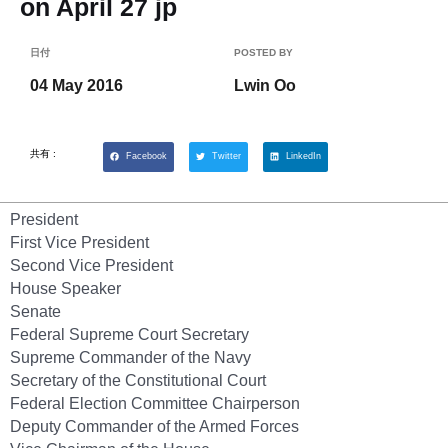
on April 27 jp
日付
POSTED BY
04 May 2016
Lwin Oo
共有 :
Facebook
Twitter
LinkedIn
President
First Vice President
Second Vice President
House Speaker
Senate
Federal Supreme Court Secretary
Supreme Commander of the Navy
Secretary of the Constitutional Court
Federal Election Committee Chairperson
Deputy Commander of the Armed Forces