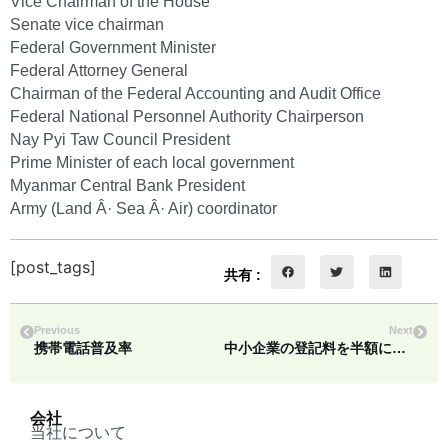
Vice Chairman of the House
Senate vice chairman
Federal Government Minister
Federal Attorney General
Chairman of the Federal Accounting and Audit Office
Federal National Personnel Authority Chairperson
Nay Pyi Taw Council President
Prime Minister of each local government
Myanmar Central Bank President
Army (Land Â· Sea Â· Air) coordinator
[post_tags]
共有 :
Previous
Next
携帯電話普及率
中小企業の登記料を半額に＝-計画・財務次官
会社
当社について