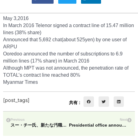
May 3,2016
In March 2016 Telenor signed a contract line of 15.47 million
lines (38% share)
Announced that 5,692 chat(about 525yen) by one user of
ARPU
Ooredoo announced the number of subscriptions to 6.9
million lines (17% share) in March 2016
Although MPT was not announced, the penetration rate of
TOTAL’s contract line reached 80%
Myanmar Times
[post_tags]
共有 :
Previous
Next
スー・チー氏、新たな汚職防止指針を発表
Presidential office announces the position changing of people belonging to administrative, legislative, judicial, national army on April 27 jp