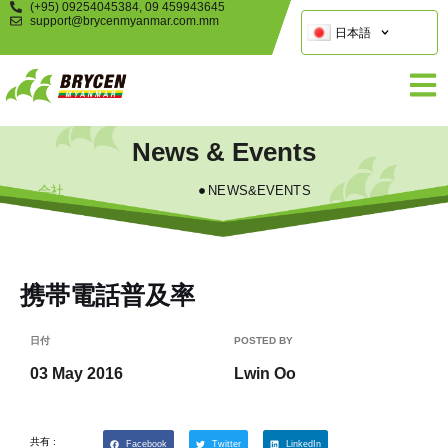
(+95) 09254045384, 09 459943645
support@brycenmyanmar.com.mm
日本語
News & Events
会社
NEWS&EVENTS
携帯電話普及率
日付
POSTED BY
03 May 2016
Lwin Oo
共有 :
Facebook
Twitter
LinkedIn