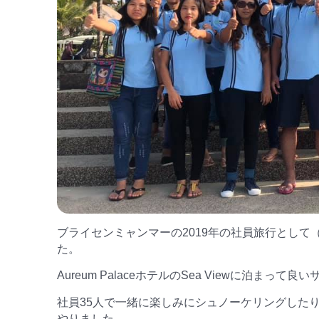
ブライセンミャンマーの2019年の社員旅行として（09
た。
Aureum PalaceホテルのSea Viewに泊まっ
社員35人で一緒に楽しみにシュノーケリングした
やりました。