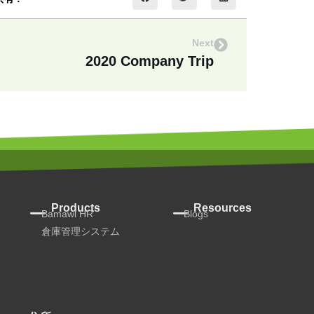
Next
2020 Company Trip
Products
Resources
Bamawl HR
Blogs
倉庫管理システム