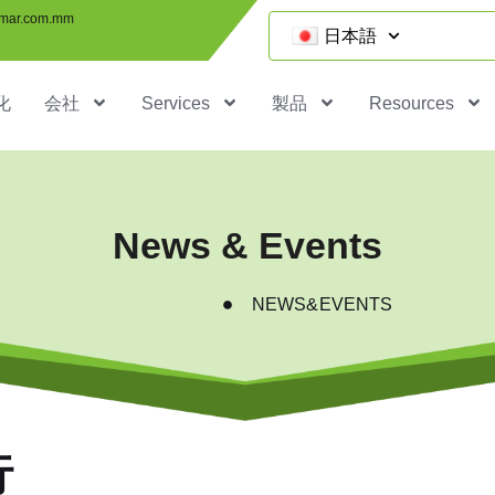
mar.com.mm
日本語
化
会社
Services
製品
Resources
News & Events
NEWS&EVENTS
行