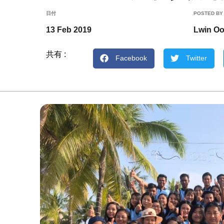
日付
POSTED BY
13 Feb 2019
Lwin O
共有 :
Facebook
Twitter