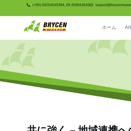
(+95) 09254045384, 09 459943645
support@brycenmyan
ホーム
AI
会社
共に強く – 地域連携