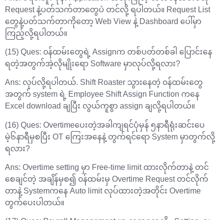
Request နဲ့ပတ်သက်တာတွေပဲ တင်လို့ ရပါတယ်။ Request List
တွေနဲ့ပတ်သက်တာကိုတော့ Web View နဲ့ Dashboard ပေါ်မှာ
ကြည့်လို့ရပါတယ်။
(15) Ques: ၀န်ထမ်းတွေရဲ့ Assignက တစ်ပတ်တစ်ခါ ပြောင်းနေ
ရတဲ့အတွက်အဲ့လိုမျိုး‌ရော Software မှာလုပ်လို့ရလား?
Ans: လုပ်လို့ရပါတယ်. Shift Roaster သွားနေတဲ့ ၀န်ထမ်းတွေ
အတွက် system ရဲ့ Employee Shift Assign Function ကနေ
Excel download ချပြီး လွယ်ကူစွာ assign ချလို့ရပါတယ်။
(16) Ques: Overtimeပေးတဲ့အခါကျရင်ပုံမှန် ၅နာရီရုံးဆင်းပေ
မဲ့၆နာရီမှစပြီး OT ကြေးအနေနဲ့ တွက်ရင်‌ရော System မှာတွက်လို့
ရလား?
Ans: Overtime setting မှာ Free-time limit ထားလိုက်တာနဲ့ တင်
စေချင်တဲ့ အချိန်မှစ၍ ၀န်ထမ်းမှ Overtime Request တင်လိုက်
တာနဲ့ Systemကနေ Auto limit လုပ်ထားတဲ့အတိုင်း Overtime
တွက်ပေးပါတယ်။