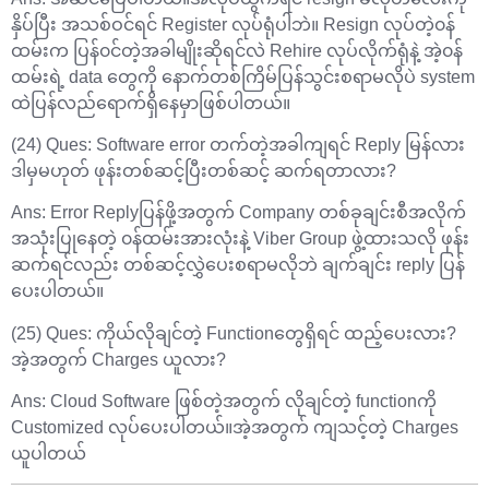
နှိပ်ပြီး အသစ်ဝင်ရင် Register လုပ်ရုံပါဘဲ။ Resign လုပ်တဲ့၀န်
ထမ်းက ပြန်၀င်တဲ့အခါမျိုးဆိုရင်လဲ Rehire လုပ်လိုက်ရုံနဲ့ အဲ့၀န်
ထမ်းရဲ့ data တွေကို နောက်တစ်ကြိမ်ပြန်သွင်းစရာမလိုပဲ system
ထဲပြန်လည်ရောက်ရှိနေမှာဖြစ်ပါတယ်။
(24) Ques: Software error တက်တဲ့အခါကျရင် Reply မြန်လား
ဒါမှမဟုတ် ဖုန်းတစ်ဆင့်ပြီးတစ်ဆင့် ဆက်ရတာလား?
Ans: Error Replyပြန်ဖို့အတွက် Company တစ်ခုချင်းစီအလိုက်
အသုံးပြုနေတဲ့ ၀န်ထမ်းအားလုံးနဲ့ Viber Group ဖွဲ့ထားသလို ဖုန်း
ဆက်ရင်လည်း တစ်ဆင့်လွှဲပေးစရာမလိုဘဲ ချက်ချင်း reply ပြန်
ပေးပါတယ်။
(25) Ques: ကိုယ်လိုချင်တဲ့ Functionတွေရှိရင် ထည့်ပေးလား?
အဲ့အတွက် Charges ယူလား?
Ans: Cloud Software ဖြစ်တဲ့အတွက် လိုချင်တဲ့ functionကို
Customized လုပ်ပေးပါတယ်။အဲ့အတွက် ကျသင့်တဲ့ Charges
ယူပါတယ်