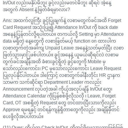
In/Out လည်းမနှိပ်မိဘူး ခွင့်လည်းမတင်မိဘူး ဆိုရင် အဲ့နေ့
အတွက် Absent နဲ့ဖြတ်ခံရမှာလား?
Ans: အထက်လူကြီး ခွင့်ပြုချက်နဲ့ လစာမတွက်ခင်အထိ Forget
Card Request အသုံးပြု၍ Attendance In/Out ကို back date
အနေနဲ့ပြန်တင်လို့ရပါတယ်။ တကယ်လို့ Setting မှာ Attendance
data မရှိတဲ့ နေ့တွေကို လစာဖြတ်မယ့် function on ထားပါက
လစာတွက်တဲ့အခါကျ Unpaid Leave အနေနဲ့သတ်မှတ်ပြီး လစာ
ဖြတ်သွားမှာြဖစ်ပါတယ်။ ခွင့်အနေနဲ့ ယူမယ်ဆိုရင်လဲ လစာမ
တွက်ခင်အချိန်အထိ ခံစားခွင့်ရှိတဲ့ ခွင့်တွေကို Mobile မှ
သော်လည်းကောင်း၊ PC မှသော်လည်းကောင်း Leave Request
ပြုလုပ်နိုင်ပါတယ်။ ဒါကြောင့် လစာတွက်ခါနီးတိုင်း HR ဌာနက
သာမက သက်ဆိုင်ရာ Department Leader ကလည်း
Announcement လုပ်တဲ့အခါ ကိုယ့်အလုပ်ချိန် In/Out တွေ၊
Attendance Calendar ကိုပြန်စစ်ဖို့လိုသလို ၊ Leave, Forget
Card, OT အစရှိတဲ့ Request တွေ တင်ထားပြီးသားကိုလည်း
Approve ရမရနှင့် တင်ရန်ကျန်ရှိတာတွေကိုလည်း အချိန်မှီတင်
ပေးဖို့လိုအပ်ပါတယ်။
(11) Ques: ကိုယ်က Check In/Out ကိုတင်ဖို့မေ့သွားတာဖြစ်ဖြစ်