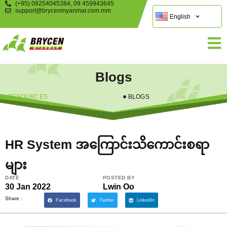
(+95) 09254045384, 09 459943645
support@brycenmyanmar.com.mm
English
Blogs
RESOURCES
BLOGS
HR System အကြောင်းသိကောင်းစရာ
များ
DATE
POSTED BY
30 Jan 2022
Lwin Oo
Share :
Facebook
Twitter
LinkedIn