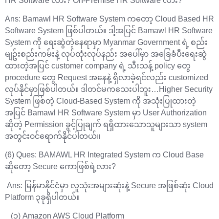
HR Software လား? On-Premise HR Software လား?
Ans: Bamawl HR Software System ကတော့ Cloud Based HR
Software System ဖြစ်ပါတယ်။ ဒါ့အပြင် Bamawl HR Software
System ကို ရေးဆွဲတဲ့နေရာမှာ Myanmar Government ရဲ့ စည်း
မျဥ်းစည်းကမ်းနဲ့ လုပ်ထုံးလုပ်နည်း အပေါ်မှာ အခြေခံပီးရေးဆွဲ
ထားတဲ့အပြင် customer company ရဲ့ သီးသန့် policy တွေ
procedure တွေ Request အနေနဲ့ ရှိလာခဲ့ရင်လည်း customized
လုပ်နိုင်မှာဖြစ်ပါတယ်။ ဒါတင်မကသေးပါဘူး…Higher Security
System ဖြစ်တဲ့ Cloud-Based System ကို အသုံးပြုထားတဲ့
အပြင် Bamawl HR Software System မှာ User Authorization
ဆိုတဲ့ Permission ခွင့်ပြုချက် ရရှိထားသောသူများသာ system
အတွင်း၀င်ရောက်နိုင်ပါတယ်။
(6) Ques: BAMAWL HR Integrated System က Cloud Base
ဆိုတော့ Secure ကောဖြစ်ရဲ့လား?
Ans: မြန်မာနိုင်ငံမှာ လူသုံးအများဆုံးနဲ့ Secure အဖြစ်ဆုံး Cloud
Platform ၃ခုရှိပါတယ်။
(၁) Amazon AWS Cloud Platform