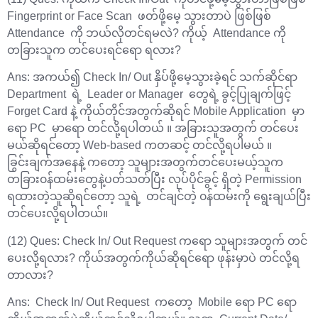
Fingerprint or Face Scan ဖတ်ဖို့မေ့ သွားတာပဲ ဖြစ်ဖြစ်
Attendance ကို ဘယ်လိုတင်ရမလဲ? ကိုယ့် Attendance ကို
တခြားသူက တင်ပေးရင်ရော ရလား?
Ans: အကယ်၍ Check In/ Out နှိပ်ဖို့မေ့သွားခဲ့ရင် သက်ဆိုင်ရာ
Department ရဲ့ Leader or Manager တွေရဲ့ ခွင့်ပြုချက်ဖြင့်
Forget Card နဲ့ ကိုယ်တိုင်အတွက်ဆိုရင် Mobile Application မှာ
ရော PC မှာရော တင်လို့ရပါတယ် ။ အခြားသူအတွက် တင်ပေး
မယ်ဆိုရင်တော့ Web-based ကတဆင့် တင်လို့ရပါမယ် ။
ခြွင်းချက်အနေနဲ့ ကတော့ သူများအတွက်တင်ပေးမယ့်သူက
တခြား၀န်ထမ်းတွေနဲ့ပတ်သတ်ပြီး လုပ်ပိုင်ခွင့် ရှိတဲ့ Permission
ရထားတဲ့သူဆိုရင်တော့ သူရဲ့ တင်ချင်တဲ့ ၀န်ထမ်းကို ရွေးချယ်ပြီး
တင်ပေးလို့ရပါတယ်။
(12) Ques: Check In/ Out Request ကရော သူများအတွက် တင်
ပေးလို့ရလား? ကိုယ်အတွက်ကိုယ်ဆိုရင်ရော ဖုန်းမှာပဲ တင်လို့ရ
တာလား?
Ans: Check In/ Out Request ကတော့ Mobile ရော PC ရော