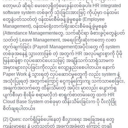
တော့မယ် ဆိုရင် မေးလေ့ရှိတဲ့မေးခွန်းတစ်ခုပါ။ HR integrated
software system တစ်ခုကို သုံးခြင်းအားဖြင့် ကိုယ့်မှာ ဝန်ထမ်း
တွေနဲ့ပတ်သတ်တဲ့ ၀န်ထမ်းစီမံခန့်ခွဲမှုစနစ် (Employee
Management), ၀န်ထမ်းရုံးတက်/ရုံးဆင်းစီမံခန့်ခွဲမှုစနစ်
(Attendance Managementတွေ, သက်ဆိုင်ရာ ခံစားခွင့်တွေနဲ့ပတ်
သတ်တဲ့ Leave Management, အရေးကြီးဆုံးကတော့ လစာ
တွက်ချက်ခြင်း (Payroll Management)အပိုင်းတွေ ကို system
တစ်ခုအနေနဲ့ သွားတာဖြစ် တဲ့ အတွက် HR အလုပ်များစွာကို ပိုမို
မြန်ဆန်စွာ လုပ်ဆောင်ပေးသဖြင့် အချိန်သက်သာရုံသာမက
အမှားများလုပ်ခြင်းကိုလည်း လျော့နည်းစေပါတယ်။ နောက်
Paper Work နဲ့ သွားရတဲ့ လုပ်ဆောင်မှုတွေကို လည်း system နဲ့
အသုံးပြုရတဲ့ အတွက်ကြောင့် ငွေကုန်ကြေးကျ သက်သာစေခြင်း,
အချက်အလက်တွေ ထိန်းသိမ်းတဲ့ အပိုင်း မှာလည်း ပျောက်ရှ
ပျက်စီးမှာ စိုးရိမ် စရာမလိုဘဲ စာရွက်စာတမ်းတွေ ထက် HR
Cloud Base System တစ်ခုမှာ ထိန်းသိမ်းခြင်းက ပို ပီးလုံခြုံ
စိတ်ချရပါတယ်။
(2) Ques: လက်ရှိဖြစ်ပေါ်နေတဲ့ စီးပွားရေး အခြေအနေ တွေ
ကျန်းမာရေး နဲ့ ပတ်သတ်တဲ့ အခက်အခဲတွေ ကြောင့် တချို့