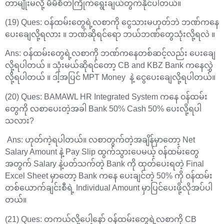
တာမျိုးမလို့ မိမိစိတ်ကြိုက်ရွေးချယ်တွက်နိုင်ပါတယ်။
(19) Ques: ဝန်ထမ်းတွေရဲ့လစာကို ငွေသားမဟုတ်ဘဲ ဘဏ်ကနေ
ပေးချေလို့ရလား ။ ဘဏ်ဆိုရင်ရော ဘယ်ဘဏ်တွေသုံးလို့ရလဲ ။
‌Ans: ဝန်ထမ်းတွေရဲ့လစာကို ဘဏ်ကနေတစ်ဆင့်လည်း ပေးချေ
လို့ရပါတယ် ။ သုံးမယ်ဆိုရင်တော့ CB and KBZ Bank ကနေလွှဲ
လို့ရပါတယ် ။ ဒါ့အပြင် MPT Money နဲ့ ငွေပေးချေလို့ရပါတယ်။
(20) Ques: BAMAWL HR Integrated System ကနေ ၀န်ထမ်း
တွေကို လစာပေးတဲ့အခါ Bank 50% Cash 50% ပေးလို့ရပါ
သလား?
Ans: ဟုတ်ကဲ့ရပါတယ်။ လစာတွက်တဲ့အချိန်မှာတော့ Net
Salary Amount နဲ့ Pay Slip ထွက်သွားပေမယ့် ၀န်ထမ်းတွေ
အတွက် Salary နဲ့ပတ်သက်တဲ့ Bank ကို ထုတ်ပေးရတဲ့ Final
Excel Sheet မှာတော့ Bank ကနေ ပေးချင်တဲ့ 50% ကို ၀န်ထမ်း
တစ်ယောက်ချင်းစီရဲ့ Individual Amount မှာပြင်ပေးဖို့လိုအပ်ပါ
တယ်။
(21) Ques: တကယ်လို့ပေါ့နော် ဝန်ထမ်းတွေရဲ့လစာကို CB