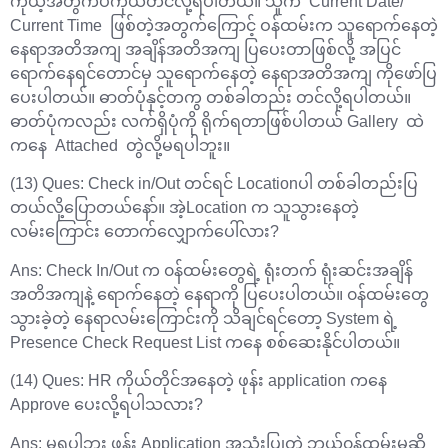
ကိုယ့်အတွက်ပဲကိုယ်တင်လို့ရပါတယ်။ သူက Current Date/
Current Time ဖြစ်တဲ့အတွက်ကြောင့် ဝန်ထမ်းက သူရောက်နေတဲ့
နေရာအတိအကျ အချိန်အတိအကျ ပြပေးတာဖြစ်လို့ အပြင်
ရောက်နေရင်တောင်မှ သူရောက်နေတဲ့ နေရာအတိအကျ ကိုဖော်ပြ
ပေးပါတယ်။ ဓာတ်ပုံနှင့်တကွ တစ်ခါတည်း တင်လို့ရပါတယ်။
ဓာတ်ပုံကလည်း လက်ရှိပုံကို ရိုက်ရတာဖြစ်ပါတယ် Gallery ထဲ
ကနေ Attached တွဲလို့မရပါဘူး။
(13) Ques: Check in/Out တင်ရင် Locationပါ တစ်ခါတည်းပြ
တယ်လို့ပြောတယ်နော်။ အဲ့Location က သူသွားနေတဲ့
လမ်းကြောင်း တောက်လျှောက်ပေါ်လား?
Ans: Check In/Out က ၀န်ထမ်းတွေရဲ့ ရုံးတက် ရုံးဆင်းအချိန်
အတိအကျနဲ့ ရောက်နေတဲ့ နေရာကို ပြပေးပါတယ်။ ၀န်ထမ်းတွေ
သွားခဲ့တဲ့ နေရာလမ်းကြောင်းကို သိချင်ရင်တော့ System ရဲ့
Presence Check Request List ကနေ စစ်ဆေးနိုင်ပါတယ်။
(14) Ques: HR ကိုယ်တိုင်အနေတဲ့ ဖုန်း application ကနေ
Approve ပေးလို့ရပါသလား?
Ans: မရပါဘူး ဖုန်း Application အသုံးပြုတဲ့ ဘယ်၀န်ထမ်းမဆို