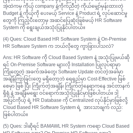
အဲ့ထဲကမှ ကိုယ့် company နဲ့ကိုက်ညီတဲ့ ကိုယ်မျှော်မှန်းထားတဲ့
Budget နဲ့ ကိုယ့်ကို ပေးမယ့် Service နဲ့ Product ရဲ့ လုပ်ဆောင်မှု
တွေကို ကြည့်ပီးတော့မှ အဆင်ပြေဆုံးဖြစ်မယ့် HR Software
System ကို ရွေးချယ်အသုံးပြုနိုင်ပါတယ်။
(4) Ques: Cloud Based HR Software System နဲ့ On-Premise
HR Software System က ဘယ်လိုတွေ ကွာခြားပါသလဲ?
Ans: HR Software ကို Cloud Based System နဲ့ အသုံးပြုမယ်ဆို
ရင် On-Premise Software များလို Installation ပြုလုပ်ရာမှာ
ကြုံတွေ့တဲ့ အခက်အခဲတွေ၊ Software Update တင်တဲ့အခါမှာ
အချိန်ကြာခြင်းတွေ မရှိတော့ဘဲ ရေရှည်မှာ Cost-Effective ဖြစ်
စေမှာ ဖြစ် ပြီး ကြိုက်တဲ့အချိန်၊ ကြိုက်တဲ့နေရာကနေ အင်တာနက်
ရှိရုံ နဲ့ အချိန်မရွေး ဝင်ရောက်အသုံးပြုနိုင်မှာဖြစ်ပါတယ်။ ဒါ့
အပြင်ကိုယ့် ရဲ့ HR Database ကို Centralized လုပ်နိုင်မှာဖြစ်လို့
Cloud Based HR Software System ရဲ့ အားသာချက် လည်:
ဖြစ်ပါတယ်။
(5) Ques: ဒါဆိုရင် BAMAWL HR System ကရော Cloud Based