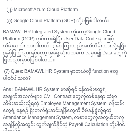
(၂) Microsoft Azure Cloud Platform
(၃) Google Cloud Platform (GCP) တို့ပဲဖြစ်ပါတယ်။
BAMAWL HR Integrated System ကိုတော့Google Cloud
Platform (GCP) တွင်ထားရှိပြီး User Data Code များဖြင့်
သိမ်းဆည်းထားပါတယ်။ ၃နှစ် ကြာသည်အထိသိမ်းထားလို့ရပြီး
၃နှစ်ပြည့်သွားရင်တော့ အရှေ့ဆုံးပထမက လမှစ၍ Data တွေကို
ဖြတ်သွားမှာပဲဖြစ်ပါတယ်။
(7) Ques: BAMAWL HR System မှာဘယ်လို function တွေ
ပါ၀င်ပါသလဲ?
Ans : BAMAWL HR System မှာဆိုရင် ၀န်ထမ်းတွေရဲ့
အချက်အလက်များ၊ CV ၊ Contract တွေကိုတစ်နေရာ ထဲမှာ
သိမ်းဆည်းလို့ရတဲ့ Employee Management System, ၀န်ထမ်း
တွေရဲ့ နေ့စဥ် ရုံးတက်ရုံးဆင်းချိန်တွေကို စီမံခန့်ခွဲလို့ရတဲ့
Attendance Management System, လစာတွေကိုအလွယ်တကူ
အချိန်တိုအတွင်း တွက်ချက်နိုင်တဲ့ Payroll Calculation တို့ပါ၀င်