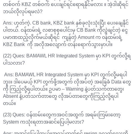
တစ်ဝက် KBZ တစ်ဝက် ပေးချင်ရင်ရောရနိုင်မလား ။ အဲ့ဒါဆိုရင်
ဘယ်လိုလုပ်ရမလဲ?
Ans: ဟုတ်ကဲ့. CB bank, KBZ bank နှစ်ခုလုံးသုံးပြီး ပေးချေနိုင်
ပါတယ်. ဝန်ထမ်းရဲ့ လစာစုစုပေါင်းမှ CB Bank ကိုလွှဲချင်တဲ့ ငွေ
ပမာဏထည့်လိုက်မယ်ဆိုရင် ကျန်တဲ့ Amount က ၀န်ထမ်းရဲ့
KBZ Bank ကို အလိုအလျောက် တန်းရောက်သွားမှာပါ။
(22) Ques: BAMAWL HR Integrated System မှာ KPI တွက်လို့ရ
ပါသလား?
Ans: BAMAWL HR Integrated System မှာ KPI တွက်လို့မရပါ
ဘူး။ ဒါပေမယ့် KPI တွက်ဖို့အတွက် လိုအပ်တဲ့ အခြေခံ Data တွေ
ကို ကြည့်လို့ရပါတယ်။ ဥပမာ – Warning နဲ့ပတ်သက်တာတွေ၊
Absent နဲ့ပတ်သက်တာတွေ လိုအပ်တာတွေကိုကြည့်လို့ရပါ
တယ်။
(23) Ques: ဝန်ထမ်းတွေကအဝင်အထွက် အရမ်းကြမ်းတော့
System ကသုံးရတာအဆင်ပြေပါ့မလား?
Ans: အဆင်ပြေပါတယ်။အလုပ်ထွက်ရင် resign ခလုတ်လေးကို