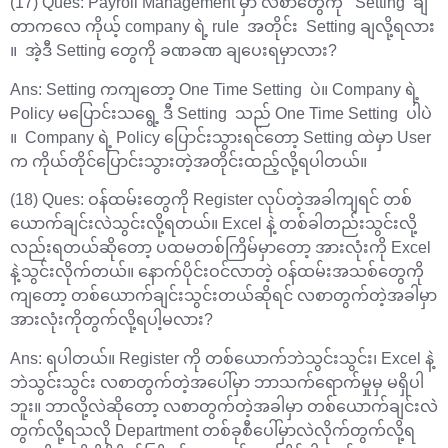
(17) Ques: Payroll Management မှာ လစာတွေကို Setting ချ
တာကလေ ကိုယ့် company ရဲ့ rule အတိုင်း Setting ချလို့ရလား
။ အဲ့ဒီ Setting တွေကို ခဏခဏ ချ‌‌ပေးရမှာလား?
Ans: Setting ကကျတော့ One Time Setting ပဲ။ Company ရဲ့
Policy မပြောင်းသရွေ့ ဒီ Setting သည် One Time Setting ပါပဲ
။ Company ရဲ့ Policy ပြောင်းသွားရင်တော့ Setting ထဲမှာ User
က ကိုယ်တိုင်ပြောင်းသွားတဲ့အတိုင်းထည့်လို့ရပါတယ်။
(18) Ques: ဝန်ထမ်းတွေကို Register လုပ်တဲ့အခါကျရင် တစ်
ယောက်ချင်းလဲသွင်းလို့ရတယ်။ Excel နဲ့ တစ်ခါတည်းသွင်းလို့
လည်းရတယ်ဆိုတော့ ပထမတစ်ကြိမ်မှာတော့ အားလုံးကို Excel
နဲ့သွင်းလိုက်တယ်။ နောက်ပိုင်းဝင်လာတဲ့ ဝန်ထမ်းအသစ်တွေကို
ကျတော့ တစ်ယောက်ချင်းသွင်းတယ်ဆိုရင် လစာတွက်တဲ့အခါမှာ
အားလုံးကိုတွက်လို့ရပါ့မလား?
Ans: ရပါတယ်။ Register ကို တစ်ယောက်ဘဲသွင်းသွင်း၊ Excel နဲ့
ဘဲသွင်းသွင်း လစာတွက်တဲ့အပေါ်မှာ ဘာသက်ရောက်မှုမှ မရှိပါ
ဘူး။ ဘာလို့လဲဆိုတော့ လစာတွက်တဲ့အခါမှာ တစ်ယောက်ချင်းလဲ
တွက်လို့ရသလို Department တစ်ခုစီပေါ်မှာလဲလိုက်တွက်လို့ရ