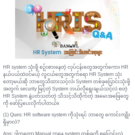
HR system သုံးဖို့ စဥ်းစားနေတဲ့ လုပ်ငန်းတွေအတွက်ကော၊ HR
နယ်ပယ်ထဲ၀င်မယ့် လူငယ်တွေအတွက်ရော HR System သုံး
တော့မယ်ဆို ဘာတွေသိထားသင့်လဲ၊ System တစ်ခုပြောင်းသုံးဖို့
အတွက် security မြင့်တဲ့ System ဘယ်လိုရွေးချယ်သင့်လဲ စတဲ့
HR System နဲ့ပတ်သတ်တဲ့ သိသင့်သိထိုက်တဲ့ အမေးအ‌ဖြေတွေ
ကို ဖော်ပြပေးလိုက်ပါတယ်။
(1) Ques: HR software system ကိုသုံးရင် ဘာတွေ ကောင်းကျိုး
ရှိမှာလဲ?
Ans: ဒါကတော့ Manual ကနေ system တစ်ခုကို စပြောင်းလဲ