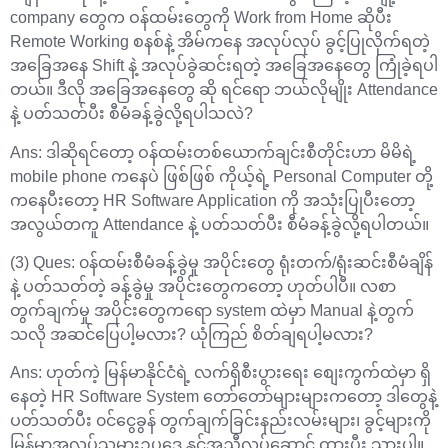
company တွေက ဝန်ထမ်းတွေကို Work from Home ဆိုပီး
Remote Working စနစ်နဲ့ အိမ်ကနေ အလုပ်လုပ် ခွင့်ပြုလိုက်ရတဲ့
အခြေအနေ Shift နဲ့ အလုပ်ခွဲဆင်းရတဲ့ အခြေအနေတွေ ကြုံခဲ့ရပါ
တယ်။ ဒီလို အခြေအနေတွေ ဆို ရင်ရော ဘယ်လိုမျိုး Attendance
နဲ့ ပတ်သတ်ပီး စီမံခန့်ခွဲလို့ရပါသလဲ?
Ans: ဒါဆိုရင်တော့ ဝန်ထမ်းတစ်ယောက်ချင်းစီတိုင်းဟာ မိမိရဲ့
mobile phone ကနေပဲ ဖြစ်ဖြစ် ကိုယ့်ရဲ့ Personal Computer တို့
ကနေပီးတော့ HR Software Application ကို အသုံးပြုပီးတော့
အလွယ်တကူ Attendance နဲ့ ပတ်သတ်ပီး စီမံခန့်ခွဲလို့ရပါတယ်။
(3) Ques: ၀န်ထမ်းစီမံခန့်ခွဲမှု အပိုင်းတွေ ရုံးတက်/ရုံးဆင်းစီမံချိန်
နဲ့ ပတ်သတ်တဲ့ ခန့်ခွဲမှု အပိုင်းတွေကတော့ ဟုတ်ပါပီ။ လစာ
တွက်ချက်မှု အပိုင်းတွေကရော system ထဲမှာ Manual နဲ့တွက်
သလို အဆင်ပြေပါ့မလား? ယုံကြည် စိတ်ချရပါ့မလား?
Ans: ဟုတ်ကဲ့ မြန်မာနိုင်ငံရဲ့ လက်ရှိစီးပွားရေး စျေးကွက်ထဲမှာ ရှိ
နေတဲ့ HR Software System တော်တော်များများကတော့ ဒါတွေနဲ့
ပတ်သတ်ပီး ၀င်ငွေခွန် တွက်ချက်ခြင်းနည်းလမ်းများ၊ ခွင့်များကို
မြန်မာအလုပ်သမားဥပဒေ နှင့်အညီလုပ်ဆောင် ထားပီး သားပါ။