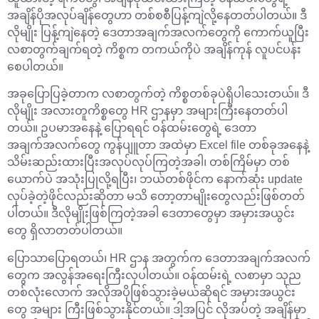
အချိန်ပိုအလုပ်ချိန်တွေဟာ တစ်စစီပြန့်ကျဲလို့နေတတ်ပါတယ်။ ဒီ
လိုမျိုး ပြန့်ကျဲနေတဲ့ ဒေတာအချက်အလက်တွေကို ကောက်ယူပြီး
လစာတွက်ချက်ရတဲ့ ကိစ္စက တကယ်ကိုပဲ အချိန်ကုန် လူပင်ပန်း
စေပါတယ်။
အခုပြောပြခဲ့တာက လစာတွက်တဲ့ ကိစ္စတစ်ခုပဲရှိပါသေးတယ်။ ဒီ
လိုမျိုး အလားတူကိစ္စတွေ HR ဌာနမှာ အများကြီးနေတတ်ပါ
တယ်။ ဥပမာအနေနဲ့ ပြောရရင် ဝန်ထမ်းတွေရဲ့ ဒေတာ
အချက်အလက်တွေ ကွန်ပျူတာ အထဲမှာ Excel file တစ်ခုအနေနဲ့
သိမ်းဆည်းထားပြီးအလုပ်လုပ်ကြတဲ့အခါ၊ တစ်ကြိမ်မှာ တစ်
ယောက်ပဲ အသုံးပြုလို့ရပြီး၊ ဘယ်တစ်ဖိုင်က နောက်ဆုံး update
လုပ်ခဲ့တဲ့ဖိုင်လည်းဆိုတာ မသိ တော့တာမျိုးတွေလည်းဖြစ်တတ်
ပါတယ်။ ဒီလိုမျိုးဖြစ်ကြတဲ့အခါ ဒေတာတွေမှာ အမှားအယွင်း
တွေ ရှိလာတတ်ပါတယ်။
ပြောသာပြောရတယ်၊ HR ဌာန အတွက်က ဒေတာအချက်အလက်
တွေက အလွန်အရေးကြီးလှပါတယ်။ ဝန်ထမ်းရဲ့ လစာမှာ သုည
တစ်လုံးလောက် အလိုအပိုဖြစ်သွားခဲ့မယ်ဆိုရင် အမှားအယွင်း
တွေ အများ ကြီးဖြစ်သွားနိုင်တယ်။ ဒါ့အပြင် လိုအပ်တဲ့ အချိန်မှာ