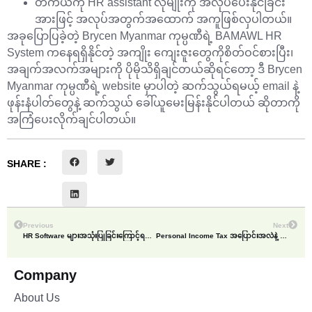
တကယ်ကို HR assistant လိုမျိုးကို အလုပ်ပေးနိုင်ခြင်း
အားဖြင့် အလုပ်အတွက်အထောက် အကူဖြစ်လှပါတယ်။
အခုပြောပြခဲ့တဲ့ Brycen Myanmar ကုမ္ပဏီရဲ့ BAMAWL HR
System ကနေရရှိနိုင်တဲ့ အကျိုး ကျေးဇူးတွေကိုစိတ်ဝင်စားပြီး၊
အချက်အလက်အများကို ပိုမိုသိရှိချင်တယ်ဆိုရင်တော့ ဒီ Brycen
Myanmar ကုမ္ပဏီရဲ့ website မှာပါတဲ့ ဆက်သွယ်ရမယ့် email နဲ့
ဖုန်းနံပါတ်တွေနဲ့ ဆက်သွယ် ခေါ်ယူမေးမြန်းနိုင်ပါတယ် ဆိုတာကို
အကြံပေးလိုက်ချင်ပါတယ်။
SHARE :
Previous
Next
HR Software များအသုံးပြုခြင်းကြောင့်ရရှိလာနိုင်သည့် အကျိုးကျေးဇူးများ
Personal Income Tax အပြောင်းအလဲနဲ့ ခေါင်းအေးစေမယ့် BAMAWL HR Software
Company
About Us