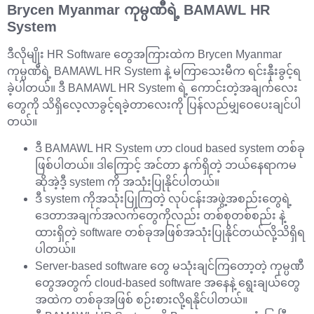
Brycen Myanmar ကုမ္ပဏီရဲ့ BAMAWL HR
System
ဒီလိုမျိုး HR Software တွေအကြားထဲက Brycen Myanmar
ကုမ္ပဏီရဲ့ BAMAWL HR System နဲ့ မကြာသေးမီက ရင်းနှီးခွင့်ရ
ခဲ့ပါတယ်။ ဒီ BAMAWL HR System ရဲ့ ကောင်းတဲ့အချက်လေး
တွေကို သိရှိလေ့လာခွင့်ရခဲ့တာလေးကို ပြန်လည်မျှဝေပေးချင်ပါ
တယ်။
ဒီ BAMAWL HR System ဟာ cloud based system တစ်ခု
ဖြစ်ပါတယ်။ ဒါကြောင့် အင်တာ နက်ရှိတဲ့ ဘယ်နေရာကမ
ဆိုအဲ့ဒီ့ system ကို အသုံးပြုနိုင်ပါတယ်။
ဒီ system ကိုအသုံးပြုကြတဲ့ လုပ်ငန်းအဖွဲ့အစည်းတွေရဲ့
ဒေတာအချက်အလက်တွေကိုလည်း တစ်စုတစ်စည်း နဲ့
ထားရှိတဲ့ software တစ်ခုအဖြစ်အသုံးပြုနိုင်တယ်လို့သိရှိရ
ပါတယ်။
Server-based software တွေ မသုံးချင်ကြတော့တဲ့ ကုမ္ပဏီ
တွေအတွက် cloud-based software အနေနဲ့ ရွေးချယ်တွေ
အထဲက တစ်ခုအဖြစ် စဉ်းစားလို့ရနိုင်ပါတယ်။