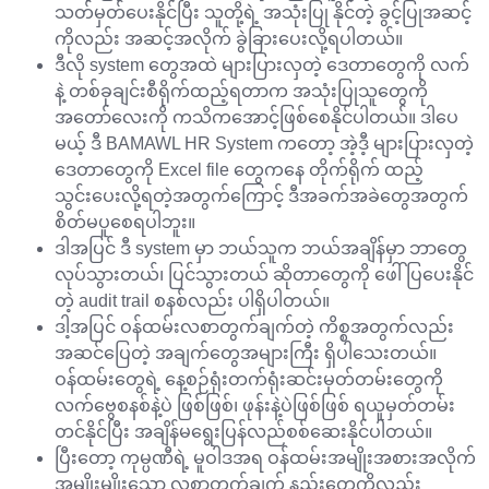
သတ်မှတ်ပေးနိုင်ပြီး သူတို့ရဲ့ အသုံးပြု နိုင်တဲ့ ခွင့်ပြုအဆင့်
ကိုလည်း အဆင့်အလိုက် ခွဲခြားပေးလို့ရပါတယ်။
ဒီလို system တွေအထဲ များပြားလှတဲ့ ဒေတာတွေကို လက်
နဲ့ တစ်ခုချင်းစီရိုက်ထည့်ရတာက အသုံးပြုသူတွေကို
အတော်လေးကို ကသိကအောင့်ဖြစ်စေနိုင်ပါတယ်။ ဒါပေ
မယ့် ဒီ BAMAWL HR System ကတော့ အဲ့ဒီ့ များပြားလှတဲ့
ဒေတာတွေကို Excel file တွေကနေ တိုက်ရိုက် ထည့်
သွင်းပေးလို့ရတဲ့အတွက်ကြောင့် ဒီအခက်အခဲတွေအတွက်
စိတ်မပူစေရပါဘူး။
ဒါအပြင် ဒီ system မှာ ဘယ်သူက ဘယ်အချိန်မှာ ဘာတွေ
လုပ်သွားတယ်၊ ပြင်သွားတယ် ဆိုတာတွေကို ဖေါ်ပြပေးနိုင်
တဲ့ audit trail စနစ်လည်း ပါရှိပါတယ်။
ဒါ့အပြင် ဝန်ထမ်းလစာတွက်ချက်တဲ့ ကိစ္စအတွက်လည်း
အဆင်ပြေတဲ့ အချက်တွေအများကြီး ရှိပါသေးတယ်။
ဝန်ထမ်းတွေရဲ့ နေ့စဉ်ရုံးတက်ရုံးဆင်းမှတ်တမ်းတွေကို
လက်ဗွေစနစ်နဲ့ပဲ ဖြစ်ဖြစ်၊ ဖုန်းနဲ့ပဲဖြစ်ဖြစ် ရယူမှတ်တမ်း
တင်နိုင်ပြီး အချိန်မရွေးပြန်လည်စစ်ဆေးနိုင်ပါတယ်။
ပြီးတော့ ကုမ္ပဏီရဲ့ မူဝါဒအရ ဝန်ထမ်းအမျိုးအစားအလိုက်
အမျိုးမျိုးသော လစာတွက်ချက် နည်းတွေကိုလည်း