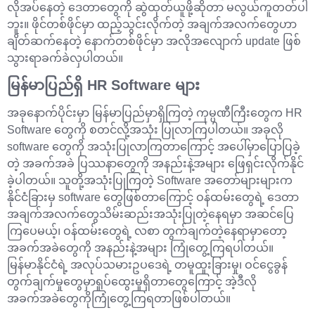
လိုအပ်နေတဲ့ ဒေတာတွေကို ဆွဲထုတ်ယူဖို့ဆိုတာ မလွယ်ကူတတ်ပါ
ဘူး။ ဖိုင်တစ်ဖိုင်မှာ ထည့်သွင်းလိုက်တဲ့ အချက်အလက်တွေဟာ
ချိတ်ဆက်နေတဲ့ နောက်တစ်ဖိုင်မှာ အလိုအလျောက် update ဖြစ်
သွားရာခက်ခဲလှပါတယ်။
မြန်မာပြည်ရှိ HR Software များ
အခုနောက်ပိုင်းမှာ မြန်မာပြည်မှာရှိကြတဲ့ ကုမ္ပဏီကြီးတွေက HR
Software တွေကို စတင်လို့အသုံး ပြုလာကြပါတယ်။ အခုလို
software တွေကို အသုံးပြုလာကြတာကြောင့် အပေါ်မှာပြောပြခဲ့
တဲ့ အခက်အခဲ ပြဿနာတွေကို အနည်းနဲ့အများ ဖြေရှင်းလိုက်နိုင်
ခဲ့ပါတယ်။ သူတို့အသုံးပြုကြတဲ့ Software အတော်များများက
နိုင်ငံခြားမှ software တွေဖြစ်တာကြောင့် ဝန်ထမ်းတွေရဲ့ ဒေတာ
အချက်အလက်တွေသိမ်းဆည်းအသုံးပြုတဲ့နေရမှာ အဆင်ပြေ
ကြပေမယ့်၊ ဝန်ထမ်းတွေရဲ့ လစာ တွက်ချက်တဲ့နေရာမှာတော့
အခက်အခဲတွေကို အနည်းနဲ့အများ ကြုံတွေ့ကြရပါတယ်။
မြန်မာနိုင်ငံရဲ့ အလုပ်သမားဥပဒေရဲ့ တမူထူးခြားမှု၊ ဝင်ငွေခွန်
တွက်ချက်မှုတွေမှာရှုပ်ထွေးမှုရှိတာတွေကြောင့် အဲ့ဒီလို
အခက်အခဲတွေကိုကြုံတွေ့ကြရတာဖြစ်ပါတယ်။