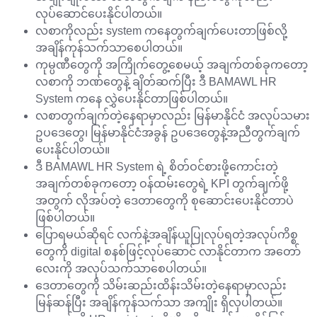
လုပ်ဆောင်ပေးနိုင်ပါတယ်။
လစာကိုလည်း system ကနေတွက်ချက်ပေးတာဖြစ်လို့
အချိန်ကုန်သက်သာစေပါတယ်။
ကုမ္ပဏီတွေကို အကြိုက်တွေ့စေမယ့် အချက်တစ်ခုကတော့
လစာကို ဘဏ်တွေနဲ့ ချိတ်ဆက်ပြီး ဒီ BAMAWL HR
System ကနေ လွှဲပေးနိုင်တာဖြစ်ပါတယ်။
လစာတွက်ချက်တဲ့နေရာမှာလည်း မြန်မာနိုင်ငံ အလုပ်သမား
ဥပဒေတွေ၊ မြန်မာနိုင်ငံအခွန် ဥပဒေတွေနဲ့အညီတွက်ချက်
ပေးနိုင်ပါတယ်။
ဒီ BAMAWL HR System ရဲ့ စိတ်ဝင်စားဖို့ကောင်းတဲ့
အချက်တစ်ခုကတော့ ဝန်ထမ်းတွေရဲ့ KPI တွက်ချက်ဖို့
အတွက် လိုအပ်တဲ့ ဒေတာတွေကို စုဆောင်းပေးနိုင်တာပဲ
ဖြစ်ပါတယ်။
ပြောရမယ်ဆိုရင် လက်နဲ့အချိန်ယူပြုလုပ်ရတဲ့အလုပ်ကိစ္စ
တွေကို digital စနစ်ဖြင့်လုပ်ဆောင် လာနိုင်တာက အတော်
လေးကို အလုပ်သက်သာစေပါတယ်။
ဒေတာတွေကို သိမ်းဆည်းထိန်းသိမ်းတဲ့နေရာမှာလည်း
မြန်ဆန်ပြီး အချိန်ကုန်သက်သာ အကျိုး ရှိလှပါတယ်။