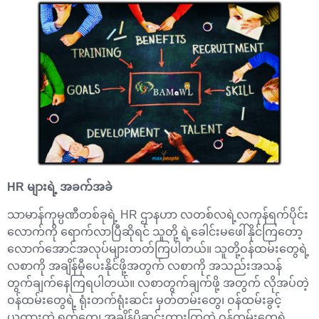
HR များရဲ့ အခက်အခဲ
သာမာန်ကုမ္ပဏီတစ်ခုရဲ့ HR ဌာနဟာ လတစ်လရဲ့လကုန်ရက်ပိုင်း
လောက်ကို ရောက်လာပြီဆိုရင် သူတို့ ရဲ့ခေါင်းမဖေါ်နိုင်ကြတော့
လောက်အောင်အလုပ်များတတ်ကြပါတယ်။ သူတို့ဝန်ထမ်းတွေရဲ့
လစာကို အချိန်မှီပေးနိုင်ဖို့အတွက် လစာကို အသည်းအသန်
တွက်ချက်နေကြရပါတယ်။ လစာတွက်ချက်ဖို့ အတွက် လိုအပ်တဲ့
ဝန်ထမ်းတွေရဲ့ ရုံးတက်ရုံးဆင်း မှတ်တမ်းတွေ၊ ဝန်ထမ်းခွင့်
ယူထားတဲ့ ရက်တွေ၊ အချိန်ပိုဆင်းထားကြတဲ့ ဝန်ထမ်းတွေရဲ့