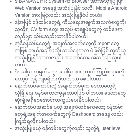
ဒီ BAMAWL HR System ကို Browser အားအသုံးပြုပြီး
Web Version အနေနဲ့ အသုံးပြုနိုင် သလို၊ Mobile Android
Version အားဖြင့်လည်း အသုံးပြုနိုင်ပါတယ်။
ဒါ့အပြင် ဝန်ထမ်းတွေရဲ့ ကိုယ်ရေးအချက်အလက်တွေကို၊
သူတို့ရဲ့ CV form တွေ၊ အလုပ် စာချုပ်တွေကို တစ်နေရာ
တည်းမှာ သိမ်းဆည်းထားနိုင်ပါတယ်။
အဲ့ဒီဝန်ထမ်းတွေရဲ့ အချက်အလက်တွေကို report တွေ
အဖြစ် ဘယ်အချိန်မဆို၊ ဘယ်နေရာက ပဲဖြစ်ဖြစ် ထုတ်ယူ
အသုံးပြုနိုင်တာကလည်း အတော်လေး အဆင်ပြေလှပါ
တယ်။
ဒီအခါမှာ စာရွက်တွေအပေါ်မှာ print ထုတ်ကြည့်စရာမလို
တော့ပဲ ကုန်ကျစရိတ်ကိုသက်သာ စေပါတယ်။
နောက်ထပ်ကောင်းတဲ့ အချက်တစ်ခုက ဒေတာတွေရဲ့
လုံခြုံရေး စနစ်ကောင်းမွန်းတာပဲဖြစ် ပါတယ်။ ဒေတာတွေ
ဆုံးရှုံးမရှိစေအောင်ကာကွယ်ပေးနိုင်ပါတယ်။
နောက်ထပ်အဆင်ပြေတဲ့ အချက်တစ်ခုကတော့ ဝန်ထမ်း
တွေရဲ့အချက်အလက်တွေကို Dashboard အနေနဲ့ လည်း
ကြည့်ရှုလို့ရပါတယ်။
အသုံးပြုမယ့် ဝန်ထမ်းတွေကိုလည်း သူတို့ရဲ့ user level