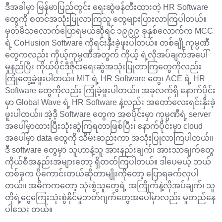
ဒီအခါမှာ မြန်မာပြည်တွင်း ရေးဆွဲဖန်တီးထားတဲ့ HR Software
တွေကို စတင်အသုံးပြုလာကြသူ တွေများပြားလာကြပါတယ်။
မှတ်မိသလောက်ပြောရမယ်ဆိုရင် ၁၉၉၉ ခုနှစ်လောက်က MCC
ရဲ့ CoHusion Software ကိုရင်းနှီးခဲ့ဖူးပါတယ်။ တစ်ချို့ကုမ္ပဏီ
တွေကလည်း ကိုယ့်ကုမ္ပဏီအတွက် ကိုယ့် ရဲ့လိုအပ်ချက်အပေါ်
မူနည်ပြီး ကိုယ်ပိုင်ဒီဇိုင်းရေးဆွဲအသုံးပြုတာကြတွေကိုလည်း
ကြုံတွေ့ခဲ့ဖူးပါတယ်။ MIT ရဲ့ HR Software တွေ၊ ACE ရဲ့ HR
Software တွေကိုလည်း ကြုံခဲ့ဖူးပါတယ်။ အခုလက်ရှိ နောက်ပိုင်း
မှာ Global Wave ရဲ့ HR Software နဲ့လည်း အတော်လေးရင်းနှီးခဲ့
ဖူးပါတယ်။ အဲ့ဒီ့ Software တွေက အစပိုင်းမှာ ကုမ္ပဏီရဲ့ server
အပေါ်မှာထားပြီးသုံးဆွဲကြရတာဖြစ်ပြီး၊ နောက်ပိုင်းမှာ cloud
အပေါ်မှာ data တွေကို သိမ်းဆည်းကာ အသုံးပြုလာကြပါတယ်။
ဒီ software တွေမှာ သူဟာနဲ့သူ အားနည်းချက်၊ အားသာချက်တွေ
ကိုယ်စီအနည်းအများတော့ ရှိတတ်ကြပါတယ်။ ဒါပေမယ့် ဘယ်
တစ်ခုက ပိုကောင်းတယ်ဆိုတာမျိုးကိုတော့ ပြောရခက်လှပါ
တယ်။ အဓိကကတော့ သုံးစွဲသူတွေရဲ့ အကြိုက်နဲ့လိုအပ်ချက်၊ သူ
တိုရဲ့ငွေကြေးသုံးစွဲနိုင်မှုဘတ်ဂျက်တွေအပေါ်မှာလည်း မူတည်နေ
ပါသေး တယ်။