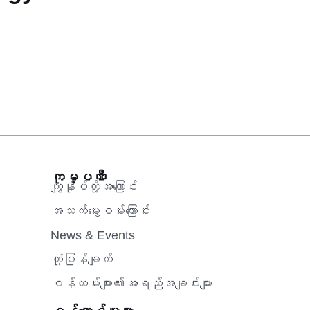
ကုမ္ပဏီ
ကျွန်ုပ်တို့အကြောင်း
အသက်မွေးဝမ်းကြောင်း
News & Events
တုံ့ပြန်ချက်
ဝန်ထမ်းများ၏အရည်အချင်းများ