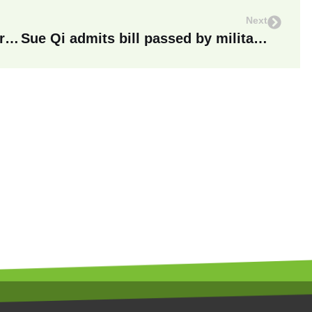
Next
Congress calls on government to review mobile service tax
Sue Qi admits bill passed by military advisor