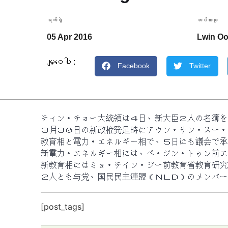
ရက်စွဲ့
တင်ထားသူ
05 Apr 2016
Lwin O
မျှဝေပါ :
Facebook
Twitter
ティン・チョー大統領は４日、新大臣２人の名簿を
３月３０日の新政権発足時にアウン・サン・スー・
教育相と電力・エネルギー相で、５日にも議会で承
新電力・エネルギー相には、ぺ・ジン・トゥン前エ
新教育相にはミョ・テイン・ジー前教育省教育研究
２人とも与党、国民民主連盟（ＮＬＤ）のメンバー
[post_tags]