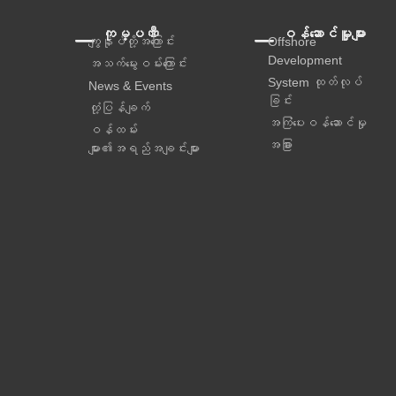
ကုမ္ပဏီ
ဝန်ဆောင်မှူများ
ကျွန်ုပ်တို့အကြောင်း
Offshore
Development
အသက်မွေးဝမ်းကြောင်း
System ထုတ်လုပ်
News & Events
ခြင်း
တုံ့ပြန်ချက်
အကြံပေးဝန်ဆောင်မှု‌
ဝန်ထမ်း
အခြား
များ၏အရည်အချင်းများ