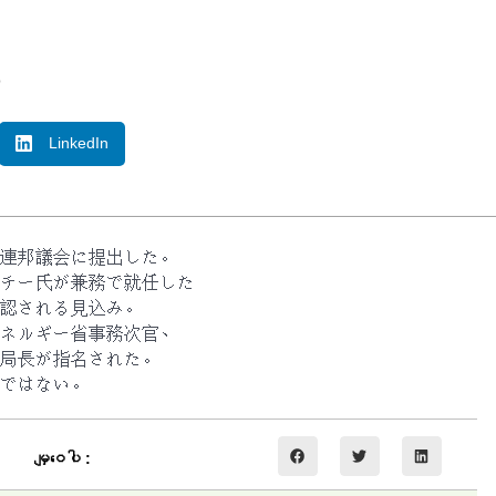
o
LinkedIn
連邦議会に提出した。
チー氏が兼務で就任した
認される見込み。
ネルギー省事務次官、
局長が指名された。
ではない。
မျှဝေပါ :