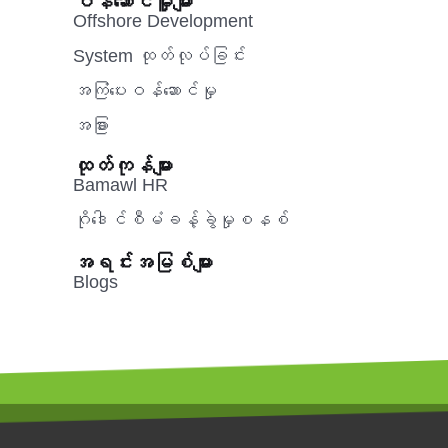
ဝန်ဆောင်မှူများ
Offshore Development
System ထုတ်လုပ်ခြင်း
အကြံပေးဝန်ဆောင်မှု‌
အခြား
ထုတ်ကုန်များ
Bamawl HR
ဂိုဒေါင်စီမံခန့်ခွဲမှုစနစ်
အရင်းအမြစ်များ
Blogs