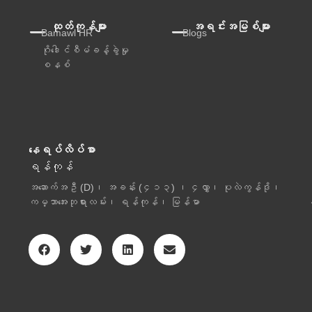
ထုတ်ကုန်များ
အရင်းအမြစ်များ
Bamawl HR
Blogs
ဂိုဒေါင်စီမံခန့်ခွဲမှု
စနစ်
နေရပ်လိပ်စာ
ရန်ကုန်
အဆောက်အဦ (D)၊ အခန်း (၄၁၃) ၊ ၄လွှာ၊ ပုလဲကွန်ဒို၊
ကမ္ဘာအေးဘုရားလမ်း၊ ရန်ကုန်၊ မြန်မာ