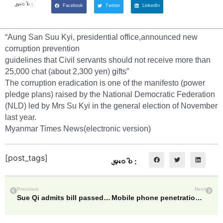
မျှဝေပါ :
Facebook
Twitter
LinkedIn
“Aung San Suu Kyi, presidential office,announced new
corruption prevention
guidelines that Civil servants should not receive more than
25,000 chat (about 2,300 yen) gifts”
The corruption eradication is one of the manifesto (power
pledge plans) raised by the National Democratic Federation
(NLD) led by Mrs Su Kyi in the general election of November
last year.
Myanmar Times News(electronic version)
[post_tags]
မျှဝေပါ :
Previous
Next
Sue Qi admits bill passed by military advisor
Mobile phone penetration rate mm