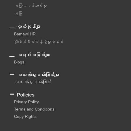
အကြံပေးဝန်ဆောင်မှု‌
အခြား
ထုတ်ကုန်များ
Bamawl HR
ဂိုဒေါင်စီမံခန့်ခွဲမှုစနစ်
အရင်းအမြစ်များ
Blogs
အသက်မွေးဝမ်းကြောင်းများ
အသက်မွေးဝမ်းကြောင်း
Policies
Privary Policy
Terms and Conditions
Copy Rights