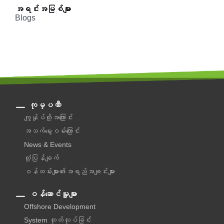
အရင်းအမြစ်များ
Blogs
ကုမ္ပဏီ
ကျွန်ုပ်တို့အကြောင်း
အသက်မွေးဝမ်းကြောင်း
News & Events
တုံ့ပြန်ချက်
ဝန်ထမ်းများ၏အရည်အချင်းများ
ဝန်ဆောင်မှူများ
Offshore Development
System ထုတ်လုပ်ခြင်း