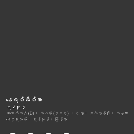
နေရပ်လိပ်စာ
ရန်ကုန်
အဆောက်အဦ (D)၊ အခန်း (၄၁၃) ၊ ၄လွှာ၊ ပုလဲကွန်ဒို၊ ကမ္ဘာ
အေးဘုရားလမ်း၊ ရန်ကုန်၊ မြန်မာ