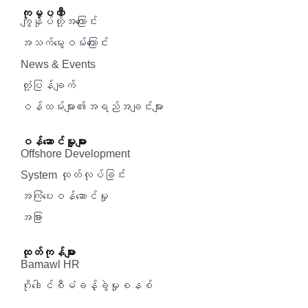
ကုမ္ပဏီ
ကျွန်ုပ်တို့အကြောင်း
အသက်မွေးဝမ်းကြောင်း
News & Events
တုံ့ပြန်ချက်
ဝန်ထမ်းများ၏အရည်အချင်းများ
ဝန်ဆောင်မှူများ
Offshore Development
System ထုတ်လုပ်ခြင်း
အကြံပေးဝန်ဆောင်မှု‌
အခြား
ထုတ်ကုန်များ
Bamawl HR
ဂိုဒေါင်စီမံခန့်ခွဲမှုစနစ်