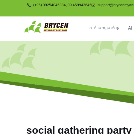
(+95) 09254045384, 09 459943645
support@brycenmyan
ပင်မစာမျက်နှာ
AI 
ကုမ္ပဏီ
social gathering part