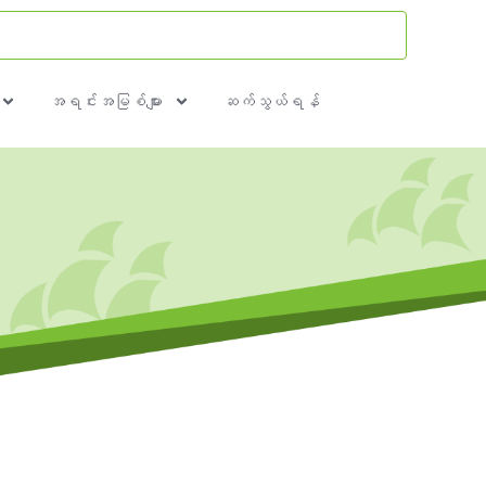
အရင်းအမြစ်များ
ဆက်သွယ်ရန်