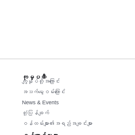
ကုမ္ပဏီ
ကျွန်ုပ်တို့အကြောင်း
အသက်မွေးဝမ်းကြောင်း
News & Events
တုံ့ပြန်ချက်
ဝန်ထမ်းများ၏အရည်အချင်းများ