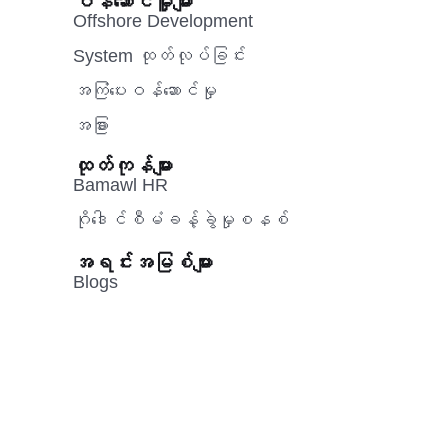
ဝန်ဆောင်မှူများ
Offshore Development
System ထုတ်လုပ်ခြင်း
အကြံပေးဝန်ဆောင်မှု‌
အခြား
ထုတ်ကုန်များ
Bamawl HR
ဂိုဒေါင်စီမံခန့်ခွဲမှုစနစ်
အရင်းအမြစ်များ
Blogs