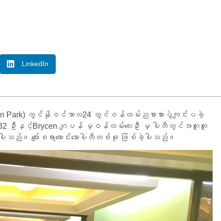
o
LinkedIn
rn Park) တွင်နိုဝင်ဘာလ24 တွင်ဝန်ထမ်းညစာစားပွဲကျင်းပခဲ့
2 ဦးနှင့်Brycen ဂျပန် မှဝန်ထမ်းလေးဦး မှ ပါတီတွင်အတူတူ
ဲ့ပါသည်။ ပျော်စရာကောင်းသောပါတီတစ်ခု ဖြစ်ခဲ့ပါသည်။