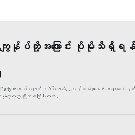
ကျွန်ုပ်တို့အကြောင်း ပိုမိုသိရှိရန
]
rty လေးတစ်ခုကျင်းပခဲ့ပါတယ်….၀န်ထမ်းများမှလဲ ယခုဆောင်ရွက်လျ
 ဓါတ်ပုံတွေလည်း ရိုက်ခဲ့ကြပါတယ်..