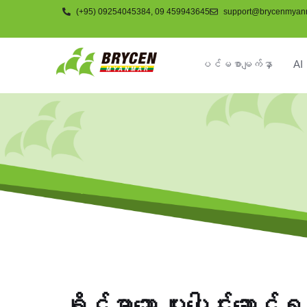
(+95) 09254045384, 09 459943645
support@brycenmyan
ပင်မစာမျက်နှာ
AI 
ကုမ္ပဏီ
ခိုင်မာသော ပူးပေါင်းဆောင်