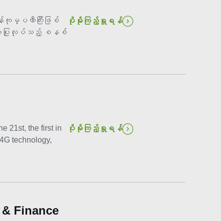
ုမ္ပဏီကြီးဖြစ်
ပိုမိုကြည့်ရှုရန်
ူးပြုလုပ်သည့် စနစ်
21st, the first in
ပိုမိုကြည့်ရှုရန်
e 4G technology,
g & Finance