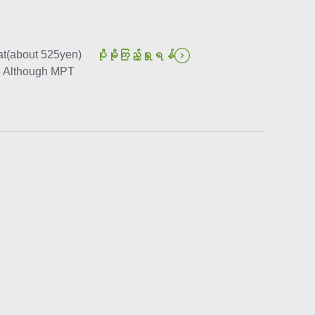
hat(about 525yen)
ပိုမိုကြည့်ရှုရန်
16 Although MPT