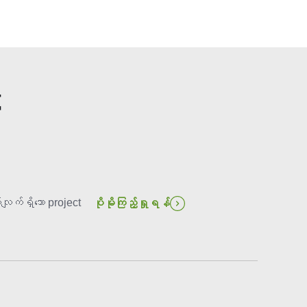
်
က်ရှိသော project
ပိုမိုကြည့်ရှုရန်