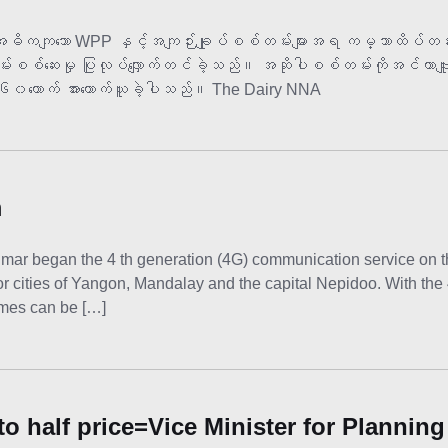
ျသော WPP နှင့်အကျဉ်းချုပ်စစ်တမ်းများအရ ကမ္ဘာထိပ်တန်းက
်းစစ်ဆေးမှု ပြုလုပ်လျှောက်တင်ခဲ့သည်။ အဆိုပါစစ်တမ်းကိုအင်တာဗျ
်း၁၆၆၀ယောက် အားကောက်ယူခဲ့ပါသည်။ The Dairy NNA
m
r began the 4 th generation (4G) communication service on the 
major cities of Yangon, Mandalay and the capital Nepidoo. With th
ames can be […]
 to half price=Vice Minister for Plannin