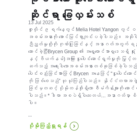
ဆိုင်ရာ ခြေလှမ်းသစ်
13 Jul 2025
ဇူလိုင် ၉ ရက်နေ့တွင် Melia Hotel Yangon တွင် ဝန်
အခမ်းအနားကို အောင်မြင်စွာကျင်းပခဲ့ပါသည်။ အဆို
ညီညွတ်မှုတို့ကို ဂုဏ်ပြုခြင်းနှင့် အနာဂတ်အတွက် ရည်မှ
ဆောင်ခဲ့ပြီးBrycen Group ၏ အရှေ့တောင်အာရှဒေသရှိ ရုံ
နှင့် ဗီယက်နမ်)အကြား ပူးပေါင်းဆောင်ရွက်မှုကို မြှင့
ဆက်သည့် အရေးပါသောအခမ်းအနားတစ်ခုဖြစ်ခဲ့ပါသည
ပေါင်းစည်းခြင်းအားဖြင့် Brycen အနေဖြင့် “ပူးပေါင်းဆ
ကို ဖြစ်စေသည်” ဟု ယုံကြည်ပါသည်။ နိုင်ငံတကာအဖွဲ့
ခြင်းမှတဆင့် ပိုမိုတန်ဖိုးရှိသော စီမံကိန်းများကို ဆောင်
ပါသည်။* ဒါဟာ အစပဲရှိပါသေးတယ်…အနာဂတ်မှာ စိတ်ဝင
ပါ။
...
ပိုမိုကြည့်ရှုရန်