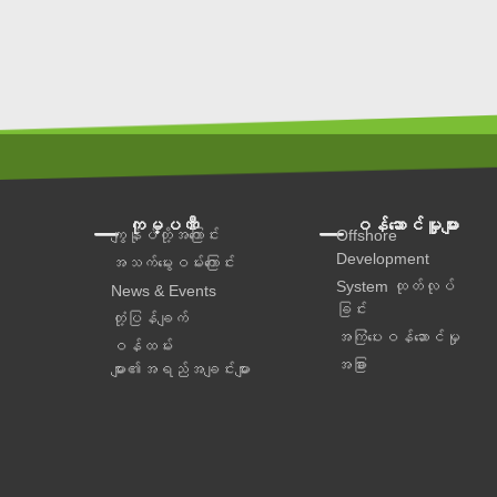
ကုမ္ပဏီ
ဝန်ဆောင်မှူများ
ကျွန်ုပ်တို့အကြောင်း
Offshore
Development
အသက်မွေးဝမ်းကြောင်း
System ထုတ်လုပ်
News & Events
ခြင်း
တုံ့ပြန်ချက်
အကြံပေးဝန်ဆောင်မှု‌
ဝန်ထမ်း
အခြား
များ၏အရည်အချင်းများ