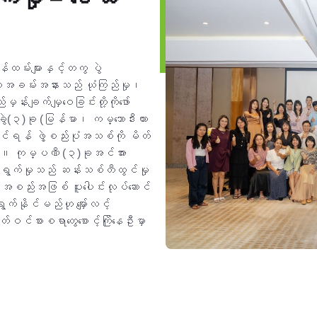
ထမ်းများနှင့်တကွ ပွဲ
ပါအခမ်းအနားသည် ယုံကြည်မှု၊
န်းချက်မျှဝေခြင်းတို့ကိုဖော်
းခွဲ(၃)ခု (မြန်မာ၊ ကမ္ဘောဒီးယား
်တင်ရန် ဖွဲ့စည်းပုံအသစ်ကို မိတ်
်။ ကုမ္ပဏီ (၃)ခုအင်အား
ောင်ရွက်မှုသည် ဆန်းသစ်တီထွင်မှု
အစည်းအဖြစ် ပူးပေါင်းလုပ်ဆောင်
ရွက်နိုင်မည်ဟု မျှော်လင့်
်စားစရာတွေစောင့်ကြိုနေဦးမှာ