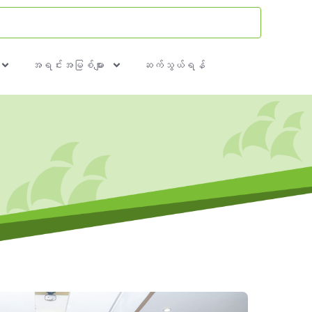
အရင်းအမြစ်များ
ဆက်သွယ်ရန်