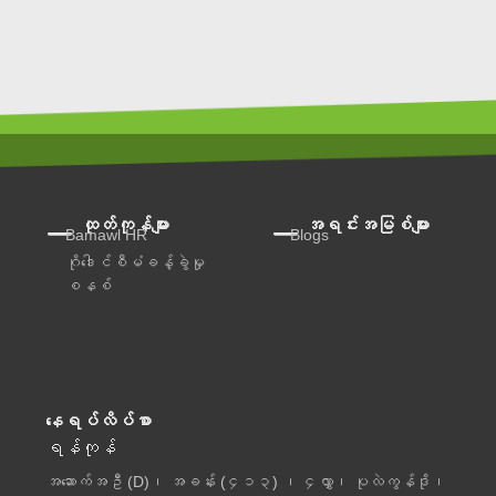
ထုတ်ကုန်များ
အရင်းအမြစ်များ
Bamawl HR
Blogs
ဂိုဒေါင်စီမံခန့်ခွဲမှု
စနစ်
နေရပ်လိပ်စာ
ရန်ကုန်
အဆောက်အဦ (D)၊ အခန်း (၄၁၃) ၊ ၄လွှာ၊ ပုလဲကွန်ဒို၊