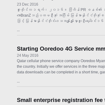
23 Dec 2016
ဇူလိုင်လ ၁ရက်၊ ၂၀၁၆။ ဗြိတိန် PR စနစ်၏ အဓိကက
သောBranZသည်ပထမဦးဆုံး အကြိမ် မြန်မာနိုင်ငံကိုစုံစမ
ဖြင့် မြန်မာနိုင်ငံတိုင်းဒေသအမျိုးမျိုးမှာလူဦးရေပေါင
...
Starting Ooredoo 4G Service m
24 May 2016
Qatar cellular phone service company Ooredoo Myanma
the country. Initially we offer services in the three 
data downloads can be completed in a short time, g
...
Small enterprise registration fee