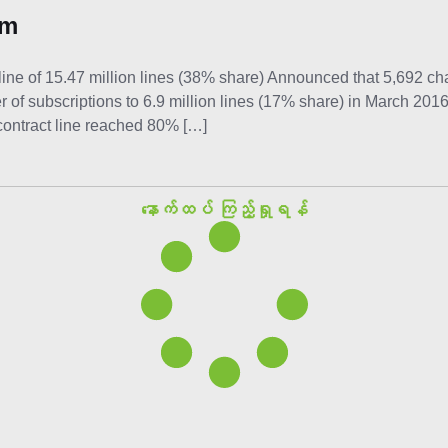
mm
ine of 15.47 million lines (38% share) Announced that 5,692 c
f subscriptions to 6.9 million lines (17% share) in March 20
contract line reached 80% […]
နောက်ထပ် ကြည့်ရှုရန်