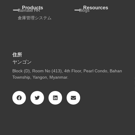
Products
Resources
Bamawl HR
Blogs
倉庫管理システム
住所
ヤンゴン
Block (D), Room No (413), 4th Floor, Pearl Condo, Bahan
Township, Yangon, Myanmar.