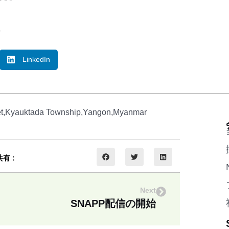
o
LinkedIn
et,Kyauktada Township,Yangon,Myanmar
共有 :
Next
SNAPP配信の開始