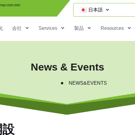
mar.com.mm
日本語
化
会社
Services
製品
Resources
News & Events
NEWS&EVENTS
開設