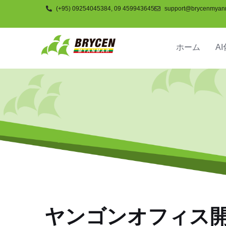
(+95) 09254045384, 09 459943645
support@brycenmyan
ホーム
AI
会社
ヤンゴンオフィス