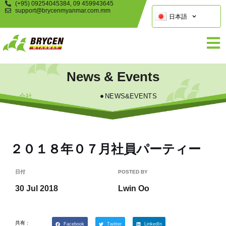
(+95) 09254045384, 09 459943645
support@brycenmyanmar.com.mm
日本語
News & Events
会社
NEWS&EVENTS
２０１８年０７月社員パーティー
日付
POSTED BY
30 Jul 2018
Lwin Oo
共有 :
Facebook
Twitter
LinkedIn