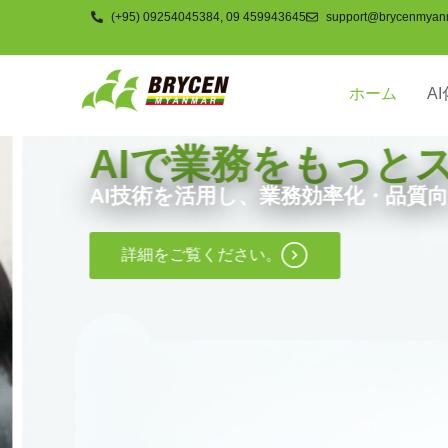
(+95) 09254045384, 09 459943645
support@brycenmyan
ホーム
AI
AIで業務をもっとス
AI技術を活用し、業務効率化・品質向
詳細をご覧ください。