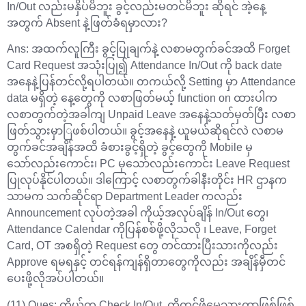
In/Out လည်းမနှိပ်မိဘူး ခွင့်လည်းမတင်မိဘူး ဆိုရင် အဲ့နေ့
အတွက် Absent နဲ့ဖြတ်ခံရမှာလား?
Ans: အထက်လူကြီး ခွင့်ပြုချက်နဲ့ လစာမတွက်ခင်အထိ Forget
Card Request အသုံးပြု၍ Attendance In/Out ကို back date
အနေနဲ့ပြန်တင်လို့ရပါတယ်။ တကယ်လို့ Setting မှာ Attendance
data မရှိတဲ့ နေ့တွေကို လစာဖြတ်မယ့် function on ထားပါက
လစာတွက်တဲ့အခါကျ Unpaid Leave အနေနဲ့သတ်မှတ်ပြီး လစာ
ဖြတ်သွားမှာြဖစ်ပါတယ်။ ခွင့်အနေနဲ့ ယူမယ်ဆိုရင်လဲ လစာမ
တွက်ခင်အချိန်အထိ ခံစားခွင့်ရှိတဲ့ ခွင့်တွေကို Mobile မှ
သော်လည်းကောင်း၊ PC မှသော်လည်းကောင်း Leave Request
ပြုလုပ်နိုင်ပါတယ်။ ဒါကြောင့် လစာတွက်ခါနီးတိုင်း HR ဌာနက
သာမက သက်ဆိုင်ရာ Department Leader ကလည်း
Announcement လုပ်တဲ့အခါ ကိုယ့်အလုပ်ချိန် In/Out တွေ၊
Attendance Calendar ကိုပြန်စစ်ဖို့လိုသလို ၊ Leave, Forget
Card, OT အစရှိတဲ့ Request တွေ တင်ထားပြီးသားကိုလည်း
Approve ရမရနှင့် တင်ရန်ကျန်ရှိတာတွေကိုလည်း အချိန်မှီတင်
ပေးဖို့လိုအပ်ပါတယ်။
(11) Ques: ကိုယ်က Check In/Out ကိုတင်ဖို့မေ့သွားတာဖြစ်ဖြစ်