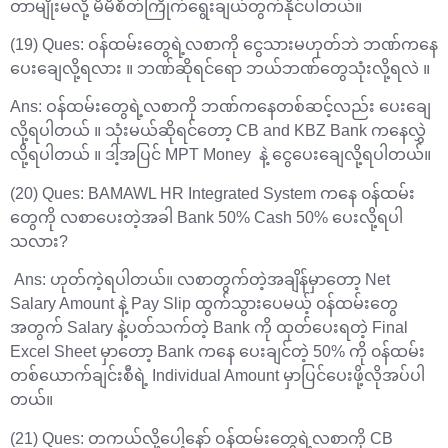
တာမျိုးမလို့ မိမိစိတ်ကြိုက်ရွေးချယ်တွက်နိုင်ပါတယ်။
(19) Ques: ဝန်ထမ်းတွေရဲ့လစာကို ငွေသားမဟုတ်ဘဲ ဘဏ်ကနေ
ပေးချေလို့ရလား ။ ဘဏ်ဆိုရင်ရော ဘယ်ဘဏ်တွေသုံးလို့ရလဲ ။
‌Ans: ဝန်ထမ်းတွေရဲ့လစာကို ဘဏ်ကနေတစ်ဆင့်လည်း ပေးချေ
လို့ရပါတယ် ။ သုံးမယ်ဆိုရင်တော့ CB and KBZ Bank ကနေလွှဲ
လို့ရပါတယ် ။ ဒါ့အပြင် MPT Money နဲ့ ငွေပေးချေလို့ရပါတယ်။
(20) Ques: BAMAWL HR Integrated System ကနေ ၀န်ထမ်း
တွေကို လစာပေးတဲ့အခါ Bank 50% Cash 50% ပေးလို့ရပါ
သလား?
Ans: ဟုတ်ကဲ့ရပါတယ်။ လစာတွက်တဲ့အချိန်မှာတော့ Net
Salary Amount နဲ့ Pay Slip ထွက်သွားပေမယ့် ၀န်ထမ်းတွေ
အတွက် Salary နဲ့ပတ်သက်တဲ့ Bank ကို ထုတ်ပေးရတဲ့ Final
Excel Sheet မှာတော့ Bank ကနေ ပေးချင်တဲ့ 50% ကို ၀န်ထမ်း
တစ်ယောက်ချင်းစီရဲ့ Individual Amount မှာပြင်ပေးဖို့လိုအပ်ပါ
တယ်။
(21) Ques: တကယ်လို့ပေါ့နော် ဝန်ထမ်းတွေရဲ့လစာကို CB