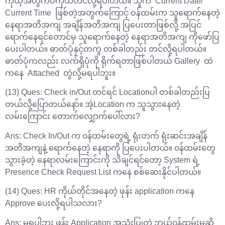
ကိုယ့်အတွက်ပဲကိုယ်တင်လို့ရပါတယ်။ သူက Current Date/
Current Time ဖြစ်တဲ့အတွက်ကြောင့် ဝန်ထမ်းက သူရောက်နေတဲ့
နေရာအတိအကျ အချိန်အတိအကျ ပြပေးတာဖြစ်လို့ အပြင်
ရောက်နေရင်တောင်မှ သူရောက်နေတဲ့ နေရာအတိအကျ ကိုဖော်ပြ
ပေးပါတယ်။ ဓာတ်ပုံနှင့်တကွ တစ်ခါတည်း တင်လို့ရပါတယ်။
ဓာတ်ပုံကလည်း လက်ရှိပုံကို ရိုက်ရတာဖြစ်ပါတယ် Gallery ထဲ
ကနေ Attached တွဲလို့မရပါဘူး။
(13) Ques: Check in/Out တင်ရင် Locationပါ တစ်ခါတည်းပြ
တယ်လို့ပြောတယ်နော်။ အဲ့Location က သူသွားနေတဲ့
လမ်းကြောင်း တောက်လျှောက်ပေါ်လား?
Ans: Check In/Out က ၀န်ထမ်းတွေရဲ့ ရုံးတက် ရုံးဆင်းအချိန်
အတိအကျနဲ့ ရောက်နေတဲ့ နေရာကို ပြပေးပါတယ်။ ၀န်ထမ်းတွေ
သွားခဲ့တဲ့ နေရာလမ်းကြောင်းကို သိချင်ရင်တော့ System ရဲ့
Presence Check Request List ကနေ စစ်ဆေးနိုင်ပါတယ်။
(14) Ques: HR ကိုယ်တိုင်အနေတဲ့ ဖုန်း application ကနေ
Approve ပေးလို့ရပါသလား?
Ans: မရပါဘူး ဖုန်း Application အသုံးပြုတဲ့ ဘယ်၀န်ထမ်းမဆို