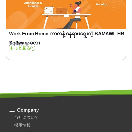
Work From Home ကာလနဲ့ နေရာမရွေးတဲ့ BAMAWL HR
Software လေး
21 DEC 2021
もっと見る
Company
当社について
採用情報