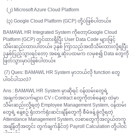
(၂) Microsoft Azure Cloud Platform
(၃) Google Cloud Platform (GCP) တို့ပဲဖြစ်ပါတယ်။
BAMAWL HR Integrated System ကိုတော့Google Cloud
Platform (GCP) တွင်ထားရှိပြီး User Data Code များဖြင့်
သိမ်းဆည်းထားပါတယ်။ ၃နှစ် ကြာသည်အထိသိမ်းထားလို့ရပြီး
၃နှစ်ပြည့်သွားရင်တော့ အရှေ့ဆုံးပထမက လမှစ၍ Data တွေကို
ဖြတ်သွားမှာပဲဖြစ်ပါတယ်။
(7) Ques: BAMAWL HR System မှာဘယ်လို function တွေ
ပါ၀င်ပါသလဲ?
Ans : BAMAWL HR System မှာဆိုရင် ၀န်ထမ်းတွေရဲ့
အချက်အလက်များ၊ CV ၊ Contract တွေကိုတစ်နေရာ ထဲမှာ
သိမ်းဆည်းလို့ရတဲ့ Employee Management System, ၀န်ထမ်း
တွေရဲ့ နေ့စဥ် ရုံးတက်ရုံးဆင်းချိန်တွေကို စီမံခန့်ခွဲလို့ရတဲ့
Attendance Management System, လစာတွေကိုအလွယ်တကူ
အချိန်တိုအတွင်း တွက်ချက်နိုင်တဲ့ Payroll Calculation တို့ပါ၀င်