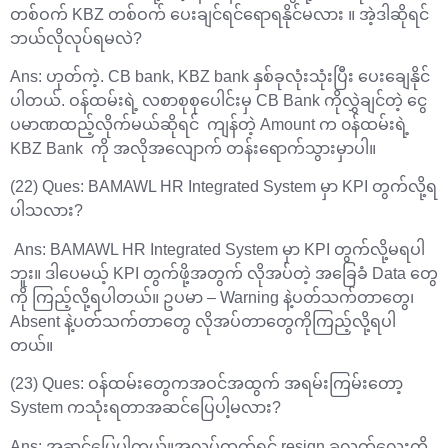
တစ်ဝက် KBZ တစ်ဝက် ပေးချင်ရင်ရောရနိုင်မလား ။ အဲ့ဒါဆိုရင်
ဘယ်လိုလုပ်ရမလဲ?
Ans: ဟုတ်ကဲ့. CB bank, KBZ bank နှစ်ခုလုံးသုံးပြီး ပေးချေနိုင်
ပါတယ်. ဝန်ထမ်းရဲ့ လစာစုစုပေါင်းမှ CB Bank ကိုလွှဲချင်တဲ့ ငွေ
ပမာဏထည့်လိုက်မယ်ဆိုရင် ကျန်တဲ့ Amount က ၀န်ထမ်းရဲ့
KBZ Bank ကို အလိုအလျောက် တန်းရောက်သွားမှာပါ။
(22) Ques: BAMAWL HR Integrated System မှာ KPI တွက်လို့ရ
ပါသလား?
Ans: BAMAWL HR Integrated System မှာ KPI တွက်လို့မရပါ
ဘူး။ ဒါပေမယ့် KPI တွက်ဖို့အတွက် လိုအပ်တဲ့ အခြေခံ Data တွေ
ကို ကြည့်လို့ရပါတယ်။ ဥပမာ – Warning နဲ့ပတ်သက်တာတွေ၊
Absent နဲ့ပတ်သက်တာတွေ လိုအပ်တာတွေကိုကြည့်လို့ရပါ
တယ်။
(23) Ques: ဝန်ထမ်းတွေကအဝင်အထွက် အရမ်းကြမ်းတော့
System ကသုံးရတာအဆင်ပြေပါ့မလား?
Ans: အဆင်ပြေပါတယ်။အလုပ်ထွက်ရင် resign ခလုတ်လေးကို