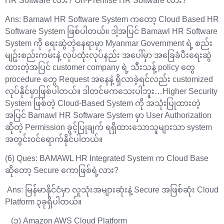
HR Software လား? On-Premise HR Software လား?
Ans: Bamawl HR Software System ကတော့ Cloud Based HR
Software System ဖြစ်ပါတယ်။ ဒါ့အပြင် Bamawl HR Software
System ကို ရေးဆွဲတဲ့နေရာမှာ Myanmar Government ရဲ့ စည်း
မျဥ်းစည်းကမ်းနဲ့ လုပ်ထုံးလုပ်နည်း အပေါ်မှာ အခြေခံပီးရေးဆွဲ
ထားတဲ့အပြင် customer company ရဲ့ သီးသန့် policy တွေ
procedure တွေ Request အနေနဲ့ ရှိလာခဲ့ရင်လည်း customized
လုပ်နိုင်မှာဖြစ်ပါတယ်။ ဒါတင်မကသေးပါဘူး…Higher Security
System ဖြစ်တဲ့ Cloud-Based System ကို အသုံးပြုထားတဲ့
အပြင် Bamawl HR Software System မှာ User Authorization
ဆိုတဲ့ Permission ခွင့်ပြုချက် ရရှိထားသောသူများသာ system
အတွင်း၀င်ရောက်နိုင်ပါတယ်။
(6) Ques: BAMAWL HR Integrated System က Cloud Base
ဆိုတော့ Secure ကောဖြစ်ရဲ့လား?
Ans: မြန်မာနိုင်ငံမှာ လူသုံးအများဆုံးနဲ့ Secure အဖြစ်ဆုံး Cloud
Platform ၃ခုရှိပါတယ်။
(၁) Amazon AWS Cloud Platform