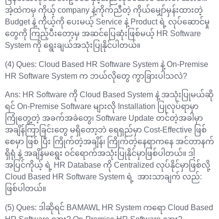
အဲ့ထဲကမှ ကိုယ့် company နဲ့ကိုက်ညီတဲ့ ကိုယ်မျှော်မှန်းထားတဲ့
Budget နဲ့ ကိုယ့်ကို ပေးမယ့် Service နဲ့ Product ရဲ့ လုပ်ဆောင်မှု
တွေကို ကြည့်ပီးတော့မှ အဆင်ပြေဆုံးဖြစ်မယ့် HR Software
System ကို ရွေးချယ်အသုံးပြုနိုင်ပါတယ်။
(4) Ques: Cloud Based HR Software System နဲ့ On-Premise
HR Software System က ဘယ်လိုတွေ ကွာခြားပါသလဲ?
Ans: HR Software ကို Cloud Based System နဲ့ အသုံးပြုမယ်ဆို
ရင် On-Premise Software များလို Installation ပြုလုပ်ရာမှာ
ကြုံတွေ့တဲ့ အခက်အခဲတွေ၊ Software Update တင်တဲ့အခါမှာ
အချိန်ကြာခြင်းတွေ မရှိတော့ဘဲ ရေရှည်မှာ Cost-Effective ဖြစ်
စေမှာ ဖြစ် ပြီး ကြိုက်တဲ့အချိန်၊ ကြိုက်တဲ့နေရာကနေ အင်တာနက်
ရှိရုံ နဲ့ အချိန်မရွေး ဝင်ရောက်အသုံးပြုနိုင်မှာဖြစ်ပါတယ်။ ဒါ့
အပြင်ကိုယ့် ရဲ့ HR Database ကို Centralized လုပ်နိုင်မှာဖြစ်လို့
Cloud Based HR Software System ရဲ့ အားသာချက် လည်:
ဖြစ်ပါတယ်။
(5) Ques: ဒါဆိုရင် BAMAWL HR System ကရော Cloud Based