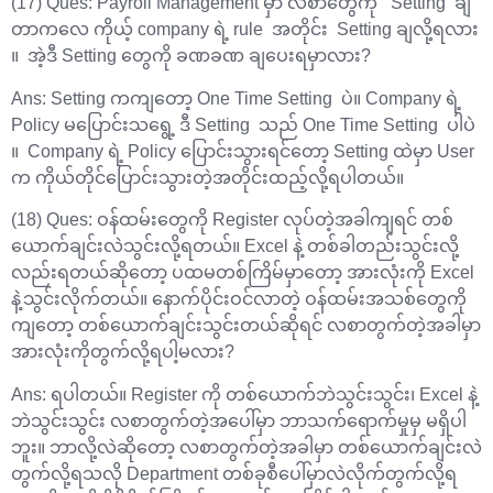
(17) Ques: Payroll Management မှာ လစာတွေကို Setting ချ
တာကလေ ကိုယ့် company ရဲ့ rule အတိုင်း Setting ချလို့ရလား
။ အဲ့ဒီ Setting တွေကို ခဏခဏ ချ‌‌ပေးရမှာလား?
Ans: Setting ကကျတော့ One Time Setting ပဲ။ Company ရဲ့
Policy မပြောင်းသရွေ့ ဒီ Setting သည် One Time Setting ပါပဲ
။ Company ရဲ့ Policy ပြောင်းသွားရင်တော့ Setting ထဲမှာ User
က ကိုယ်တိုင်ပြောင်းသွားတဲ့အတိုင်းထည့်လို့ရပါတယ်။
(18) Ques: ဝန်ထမ်းတွေကို Register လုပ်တဲ့အခါကျရင် တစ်
ယောက်ချင်းလဲသွင်းလို့ရတယ်။ Excel နဲ့ တစ်ခါတည်းသွင်းလို့
လည်းရတယ်ဆိုတော့ ပထမတစ်ကြိမ်မှာတော့ အားလုံးကို Excel
နဲ့သွင်းလိုက်တယ်။ နောက်ပိုင်းဝင်လာတဲ့ ဝန်ထမ်းအသစ်တွေကို
ကျတော့ တစ်ယောက်ချင်းသွင်းတယ်ဆိုရင် လစာတွက်တဲ့အခါမှာ
အားလုံးကိုတွက်လို့ရပါ့မလား?
Ans: ရပါတယ်။ Register ကို တစ်ယောက်ဘဲသွင်းသွင်း၊ Excel နဲ့
ဘဲသွင်းသွင်း လစာတွက်တဲ့အပေါ်မှာ ဘာသက်ရောက်မှုမှ မရှိပါ
ဘူး။ ဘာလို့လဲဆိုတော့ လစာတွက်တဲ့အခါမှာ တစ်ယောက်ချင်းလဲ
တွက်လို့ရသလို Department တစ်ခုစီပေါ်မှာလဲလိုက်တွက်လို့ရ