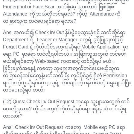
Fingerprint or Face Scan ဖတ်ဖို့မေ့ သွားတာပဲ ဖြစ်ဖြစ်
Attendance ကို ဘယ်လိုတင်ရမလဲ? ကိုယ့် Attendance ကို
တခြားသူက တင်ပေးရင်ရော ရလား?
Ans: အကယ်၍ Check In/ Out နှိပ်ဖို့မေ့သွားခဲ့ရင် သက်ဆိုင်ရာ
Department ရဲ့ Leader or Manager တွေရဲ့ ခွင့်ပြုချက်ဖြင့်
Forget Card နဲ့ ကိုယ်တိုင်အတွက်ဆိုရင် Mobile Application မှာ
ရော PC မှာရော တင်လို့ရပါတယ် ။ အခြားသူအတွက် တင်ပေး
မယ်ဆိုရင်တော့ Web-based ကတဆင့် တင်လို့ရပါမယ် ။
ခြွင်းချက်အနေနဲ့ ကတော့ သူများအတွက်တင်ပေးမယ့်သူက
တခြား၀န်ထမ်းတွေနဲ့ပတ်သတ်ပြီး လုပ်ပိုင်ခွင့် ရှိတဲ့ Permission
ရထားတဲ့သူဆိုရင်တော့ သူရဲ့ တင်ချင်တဲ့ ၀န်ထမ်းကို ရွေးချယ်ပြီး
တင်ပေးလို့ရပါတယ်။
(12) Ques: Check In/ Out Request ကရော သူများအတွက် တင်
ပေးလို့ရလား? ကိုယ်အတွက်ကိုယ်ဆိုရင်ရော ဖုန်းမှာပဲ တင်လို့ရ
တာလား?
Ans: Check In/ Out Request ကတော့ Mobile ရော PC ရော