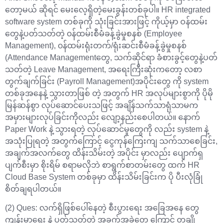
တော့မယ် ဆိုရင် မေးလေ့ရှိတဲ့မေးခွန်းတစ်ခုပါ။ HR integrated
software system တစ်ခုကို သုံးခြင်းအားဖြင့် ကိုယ့်မှာ ဝန်ထမ်း
တွေနဲ့ပတ်သတ်တဲ့ ၀န်ထမ်းစီမံခန့်ခွဲမှုစနစ် (Employee
Management), ၀န်ထမ်းရုံးတက်/ရုံးဆင်းစီမံခန့်ခွဲမှုစနစ်
(Attendance Managementတွေ, သက်ဆိုင်ရာ ခံစားခွင့်တွေနဲ့ပတ်
သတ်တဲ့ Leave Management, အရေးကြီးဆုံးကတော့ လစာ
တွက်ချက်ခြင်း (Payroll Management)အပိုင်းတွေ ကို system
တစ်ခုအနေနဲ့ သွားတာဖြစ် တဲ့ အတွက် HR အလုပ်များစွာကို ပိုမို
မြန်ဆန်စွာ လုပ်ဆောင်ပေးသဖြင့် အချိန်သက်သာရုံသာမက
အမှားများလုပ်ခြင်းကိုလည်း လျော့နည်းစေပါတယ်။ နောက်
Paper Work နဲ့ သွားရတဲ့ လုပ်ဆောင်မှုတွေကို လည်း system နဲ့
အသုံးပြုရတဲ့ အတွက်ကြောင့် ငွေကုန်ကြေးကျ သက်သာစေခြင်း,
အချက်အလက်တွေ ထိန်းသိမ်းတဲ့ အပိုင်း မှာလည်း ပျောက်ရှ
ပျက်စီးမှာ စိုးရိမ် စရာမလိုဘဲ စာရွက်စာတမ်းတွေ ထက် HR
Cloud Base System တစ်ခုမှာ ထိန်းသိမ်းခြင်းက ပို ပီးလုံခြုံ
စိတ်ချရပါတယ်။
(2) Ques: လက်ရှိဖြစ်ပေါ်နေတဲ့ စီးပွားရေး အခြေအနေ တွေ
ကျန်းမာရေး နဲ့ ပတ်သတ်တဲ့ အခက်အခဲတွေ ကြောင့် တချို့