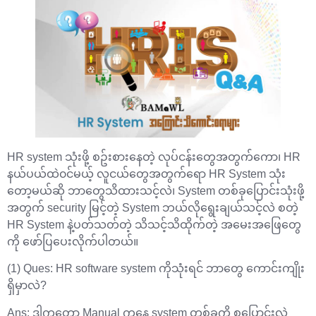
HR system သုံးဖို့ စဥ်းစားနေတဲ့ လုပ်ငန်းတွေအတွက်ကော၊ HR
နယ်ပယ်ထဲ၀င်မယ့် လူငယ်တွေအတွက်ရော HR System သုံး
တော့မယ်ဆို ဘာတွေသိထားသင့်လဲ၊ System တစ်ခုပြောင်းသုံးဖို့
အတွက် security မြင့်တဲ့ System ဘယ်လိုရွေးချယ်သင့်လဲ စတဲ့
HR System နဲ့ပတ်သတ်တဲ့ သိသင့်သိထိုက်တဲ့ အမေးအ‌ဖြေတွေ
ကို ဖော်ပြပေးလိုက်ပါတယ်။
(1) Ques: HR software system ကိုသုံးရင် ဘာတွေ ကောင်းကျိုး
ရှိမှာလဲ?
Ans: ဒါကတော့ Manual ကနေ system တစ်ခုကို စပြောင်းလဲ