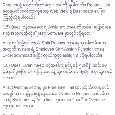
Request နဲ့ပတ်သက်တာတွေပဲ တင်လို့ ရပါတယ်။ Request List
တွေနဲ့ပတ်သက်တာကိုတော့ Web View နဲ့ Dashboard ပေါ်မှာ
ကြည့်လို့ရပါတယ်။
(15) Ques: ၀န်ထမ်းတွေရဲ့ Assignက တစ်ပတ်တစ်ခါ ပြောင်းနေ
ရတဲ့အတွက်အဲ့လိုမျိုး‌ရော Software မှာလုပ်လို့ရလား?
Ans: လုပ်လို့ရပါတယ်. Shift Roaster သွားနေတဲ့ ၀န်ထမ်းတွေ
အတွက် system ရဲ့ Employee Shift Assign Function ကနေ
Excel download ချပြီး လွယ်ကူစွာ assign ချလို့ရပါတယ်။
(16) Ques: Overtimeပေးတဲ့အခါကျရင်ပုံမှန် ၅နာရီရုံးဆင်းပေ
မဲ့၆နာရီမှစပြီး OT ကြေးအနေနဲ့ တွက်ရင်‌ရော System မှာတွက်လို့
ရလား?
Ans: Overtime setting မှာ Free-time limit ထားလိုက်တာနဲ့ တင်
စေချင်တဲ့ အချိန်မှစ၍ ၀န်ထမ်းမှ Overtime Request တင်လိုက်
တာနဲ့ Systemကနေ Auto limit လုပ်ထားတဲ့အတိုင်း Overtime
တွက်ပေးပါတယ်။