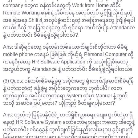
company တွေက ဝန်ထမ်းတွေကို Work from Home ဆိုပီး
Remote Working စနစ်နဲ့ အိမ်ကနေ အလုပ်လုပ် ခွင့်ပြုလိုက်ရတဲ့
အခြေအနေ Shift နဲ့ အလုပ်ခွဲဆင်းရတဲ့ အခြေအနေတွေ ကြုံခဲ့ရပါ
တယ်။ ဒီလို အခြေအနေတွေ ဆို ရင်ရော ဘယ်လိုမျိုး Attendance
နဲ့ ပတ်သတ်ပီး စီမံခန့်ခွဲလို့ရပါသလဲ?
Ans: ဒါဆိုရင်တော့ ဝန်ထမ်းတစ်ယောက်ချင်းစီတိုင်းဟာ မိမိရဲ့
mobile phone ကနေပဲ ဖြစ်ဖြစ် ကိုယ့်ရဲ့ Personal Computer တို့
ကနေပီးတော့ HR Software Application ကို အသုံးပြုပီးတော့
အလွယ်တကူ Attendance နဲ့ ပတ်သတ်ပီး စီမံခန့်ခွဲလို့ရပါတယ်။
(3) Ques: ၀န်ထမ်းစီမံခန့်ခွဲမှု အပိုင်းတွေ ရုံးတက်/ရုံးဆင်းစီမံချိန်
နဲ့ ပတ်သတ်တဲ့ ခန့်ခွဲမှု အပိုင်းတွေကတော့ ဟုတ်ပါပီ။ လစာ
တွက်ချက်မှု အပိုင်းတွေကရော system ထဲမှာ Manual နဲ့တွက်
သလို အဆင်ပြေပါ့မလား? ယုံကြည် စိတ်ချရပါ့မလား?
Ans: ဟုတ်ကဲ့ မြန်မာနိုင်ငံရဲ့ လက်ရှိစီးပွားရေး စျေးကွက်ထဲမှာ ရှိ
နေတဲ့ HR Software System တော်တော်များများကတော့ ဒါတွေနဲ့
ပတ်သတ်ပီး ၀င်ငွေခွန် တွက်ချက်ခြင်းနည်းလမ်းများ၊ ခွင့်များကို
မြန်မာအလုပ်သမားဥပဒေ နှင့်အညီလုပ်ဆောင် ထားပီး သားပါ။