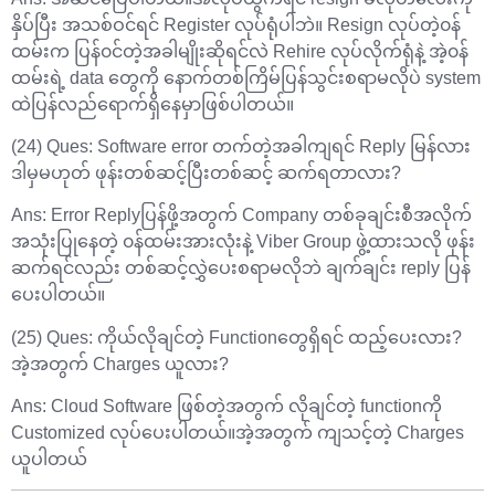
နှိပ်ပြီး အသစ်ဝင်ရင် Register လုပ်ရုံပါဘဲ။ Resign လုပ်တဲ့၀န်
ထမ်းက ပြန်၀င်တဲ့အခါမျိုးဆိုရင်လဲ Rehire လုပ်လိုက်ရုံနဲ့ အဲ့၀န်
ထမ်းရဲ့ data တွေကို နောက်တစ်ကြိမ်ပြန်သွင်းစရာမလိုပဲ system
ထဲပြန်လည်ရောက်ရှိနေမှာဖြစ်ပါတယ်။
(24) Ques: Software error တက်တဲ့အခါကျရင် Reply မြန်လား
ဒါမှမဟုတ် ဖုန်းတစ်ဆင့်ပြီးတစ်ဆင့် ဆက်ရတာလား?
Ans: Error Replyပြန်ဖို့အတွက် Company တစ်ခုချင်းစီအလိုက်
အသုံးပြုနေတဲ့ ၀န်ထမ်းအားလုံးနဲ့ Viber Group ဖွဲ့ထားသလို ဖုန်း
ဆက်ရင်လည်း တစ်ဆင့်လွှဲပေးစရာမလိုဘဲ ချက်ချင်း reply ပြန်
ပေးပါတယ်။
(25) Ques: ကိုယ်လိုချင်တဲ့ Functionတွေရှိရင် ထည့်ပေးလား?
အဲ့အတွက် Charges ယူလား?
Ans: Cloud Software ဖြစ်တဲ့အတွက် လိုချင်တဲ့ functionကို
Customized လုပ်ပေးပါတယ်။အဲ့အတွက် ကျသင့်တဲ့ Charges
ယူပါတယ်