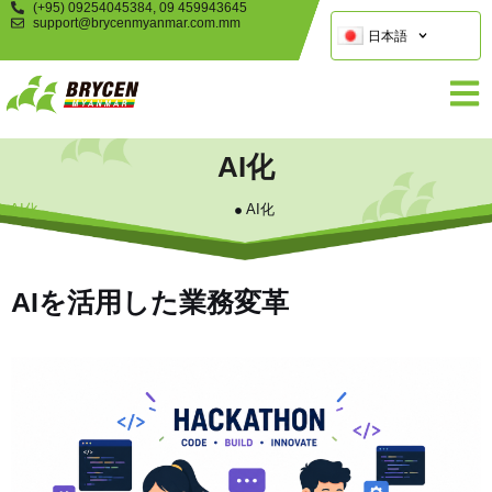
(+95) 09254045384, 09 459943645
support@brycenmyanmar.com.mm
日本語
AI化
AI化
AI化
AIを活用した業務変革