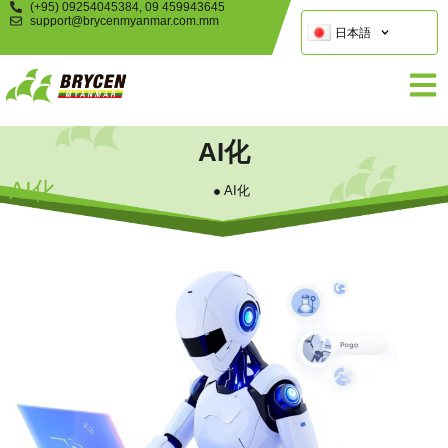
(+95) 09254045384, 09 459943645
support@brycenmyanmar.com.mm
日本語
AI化
AI化
AI化