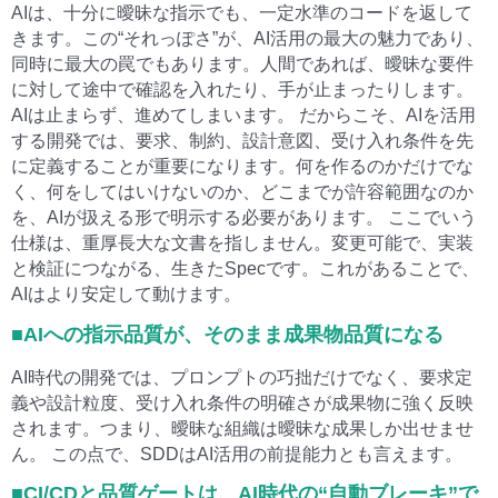
AIは、十分に曖昧な指示でも、一定水準のコードを返して
きます。この“それっぽさ”が、AI活用の最大の魅力であり、
同時に最大の罠でもあります。人間であれば、曖昧な要件
に対して途中で確認を入れたり、手が止まったりします。
AIは止まらず、進めてしまいます。 だからこそ、AIを活用
する開発では、要求、制約、設計意図、受け入れ条件を先
に定義することが重要になります。何を作るのかだけでな
く、何をしてはいけないのか、どこまでが許容範囲なのか
を、AIが扱える形で明示する必要があります。 ここでいう
仕様は、重厚長大な文書を指しません。変更可能で、実装
と検証につながる、生きたSpecです。これがあることで、
AIはより安定して動けます。
■AIへの指示品質が、そのまま成果物品質になる
AI時代の開発では、プロンプトの巧拙だけでなく、要求定
義や設計粒度、受け入れ条件の明確さが成果物に強く反映
されます。つまり、曖昧な組織は曖昧な成果しか出せませ
ん。 この点で、SDDはAI活用の前提能力とも言えます。
■CI/CDと品質ゲートは、AI時代の“自動ブレーキ”で