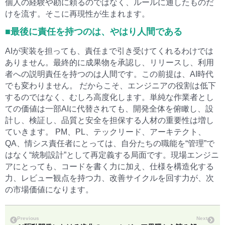
個人の経験や勘に頼るのではなく、ルールに通したものだ
けを流す。そこに再現性が生まれます。
■最後に責任を持つのは、やはり人間である
AIが実装を担っても、責任まで引き受けてくれるわけでは
ありません。最終的に成果物を承認し、リリースし、利用
者への説明責任を持つのは人間です。この前提は、AI時代
でも変わりません。 だからこそ、エンジニアの役割は低下
するのではなく、むしろ高度化します。単純な作業者とし
ての価値は一部AIに代替されても、開発全体を俯瞰し、設
計し、検証し、品質と安全を担保する人材の重要性は増し
ていきます。 PM、PL、テックリード、アーキテクト、
QA、情シス責任者にとっては、自分たちの職能を“管理”で
はなく“統制設計”として再定義する局面です。現場エンジニ
アにとっても、コードを書く力に加え、仕様を構造化する
力、レビュー観点を持つ力、改善サイクルを回す力が、次
の市場価値になります。
Previous
Next