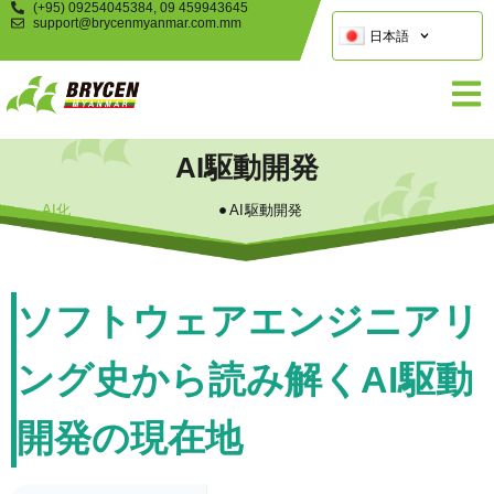
(+95) 09254045384, 09 459943645
support@brycenmyanmar.com.mm
日本語
AI駆動開発
AI化
AI駆動開発
ソフトウェアエンジニアリ
ング史から読み解くAI駆動
開発の現在地