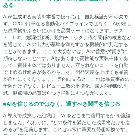
ある
AIが生成する実装を本番で扱うには、自動検証が不可欠で
す。CI/CDは単なる自動化パイプラインではなく、AIが出し
た成果物をふるいにかける品質ゲートになります。テス
ト、Lint、脆弱性診断、規約チェック、依存関係の検査など
を通じて、AIの出力が基準を満たすかを機械的に判定する
ことができます。 ここで大切なのは、AIの善意や“賢さ”に
期待しないことです。AIはあくまで高性能な実装主体であ
って、責任主体ではありません。守られないコードを自動
で止める仕組みがあるからこそ、開発速度を上げても品質
が崩れにくくなります。 営的に見ると、これは品質事故の
予防だけでなく、レビュー工数の平準化、属人的判断の削
減、拠点間の品質ばらつき抑制にもつながります。
■AIを信じるのではなく、通すべき関門を信じる
AI導入で成熟した組織は、“AIをどこまで信用するか”を議論
しません。代わりに、“どの条件を満たした成果物だけを進
めるか”を定義します。これは非常に重要な発想転換です。