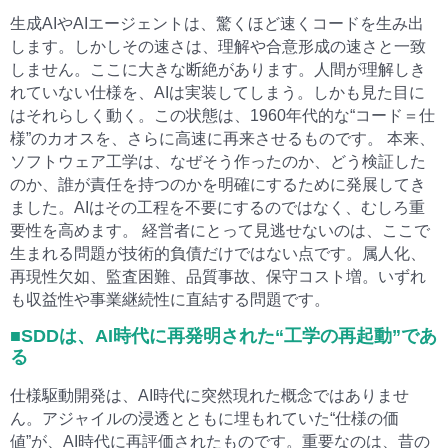
生成AIやAIエージェントは、驚くほど速くコードを生み出
します。しかしその速さは、理解や合意形成の速さと一致
しません。ここに大きな断絶があります。人間が理解しき
れていない仕様を、AIは実装してしまう。しかも見た目に
はそれらしく動く。この状態は、1960年代的な“コード＝仕
様”のカオスを、さらに高速に再来させるものです。 本来、
ソフトウェア工学は、なぜそう作ったのか、どう検証した
のか、誰が責任を持つのかを明確にするために発展してき
ました。AIはその工程を不要にするのではなく、むしろ重
要性を高めます。 経営者にとって見逃せないのは、ここで
生まれる問題が技術的負債だけではない点です。属人化、
再現性欠如、監査困難、品質事故、保守コスト増。いずれ
も収益性や事業継続性に直結する問題です。
■SDDは、AI時代に再発明された“工学の再起動”であ
る
仕様駆動開発は、AI時代に突然現れた概念ではありませ
ん。アジャイルの浸透とともに埋もれていた“仕様の価
値”が、AI時代に再評価されたものです。重要なのは、昔の