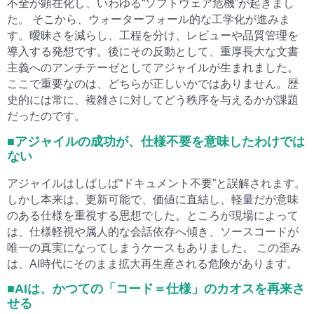
不全が顕在化し、いわゆる“ソフトウェア危機”が起きまし
た。 そこから、ウォーターフォール的な工学化が進みま
す。曖昧さを減らし、工程を分け、レビューや品質管理を
導入する発想です。後にその反動として、重厚長大な文書
主義へのアンチテーゼとしてアジャイルが生まれました。
ここで重要なのは、どちらが正しいかではありません。歴
史的には常に、複雑さに対してどう秩序を与えるかが課題
だったのです。
■アジャイルの成功が、仕様不要を意味したわけでは
ない
アジャイルはしばしば“ドキュメント不要”と誤解されます。
しかし本来は、更新可能で、価値に直結し、軽量だが意味
のある仕様を重視する思想でした。ところが現場によって
は、仕様軽視や属人的な会話依存へ傾き、ソースコードが
唯一の真実になってしまうケースもありました。 この歪み
は、AI時代にそのまま拡大再生産される危険があります。
■AIは、かつての「コード＝仕様」のカオスを再来さ
せる